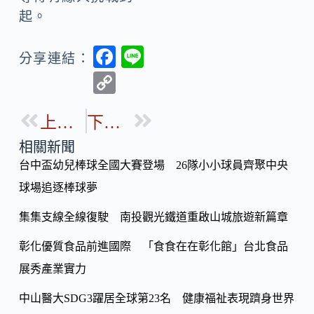
起。
F
Li
分享連結：
ac
n
C
e
e
o
b
上一篇
下一篇
p
o
y
相關新聞
o
台中盃幼兒棒球全國大賽登場 26隊小小球員齊聚中央
Li
k
球場追逐棒球夢
n
k
集集支線全線復駛 南投觀光鐵道重啟山城旅遊新篇章
彰化優質食品前進國際 「食食在在彰化館」台北食品
展秀產業實力
中山醫大SDG3躍居全球第23名 健康福祉表現躋身世界