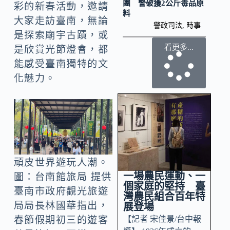
團 警破獲2公斤毒品原
彩的新春活動，邀請
料
大家走訪臺南，無論
警政司法
,
時事
是探索廟宇古蹟，或
看更多...
是欣賞光節燈會，都
能感受臺南獨特的文
化魅力。
頑皮世界遊玩人潮。
一場農民運動、一
圖：台南館旅局 提供
個家庭的堅持 臺
臺南市政府觀光旅遊
灣農民組合百年特
局局長林國華指出，
展登場
【記者 宋佳景/台中報
春節假期初三的遊客