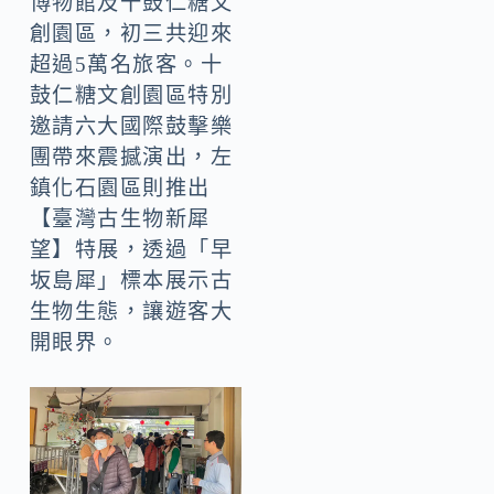
博物館及十鼓仁糖文
創園區，初三共迎來
超過5萬名旅客。十
鼓仁糖文創園區特別
邀請六大國際鼓擊樂
團帶來震撼演出，左
鎮化石園區則推出
【臺灣古生物新犀
望】特展，透過「早
坂島犀」標本展示古
生物生態，讓遊客大
開眼界。