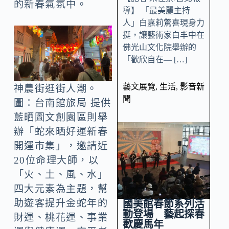
的新春氣氛中。
導】 「最美麗主持
人」白嘉莉驚喜現身力
挺，讓藝術家白丰中在
佛光山文化院舉辦的
「歡欣自在— […]
藝文展覽
,
生活
,
影音新
神農街逛街人潮。
聞
圖：台南館旅局 提供
藍晒圖文創園區則舉
辦「蛇來晒好運新春
開運市集」，邀請近
20位命理大師，以
「火、土、風、水」
四大元素為主題，幫
助遊客提升金蛇年的
國美館春節系列活
動登場 藝起探春
財運、桃花運、事業
歡慶馬年