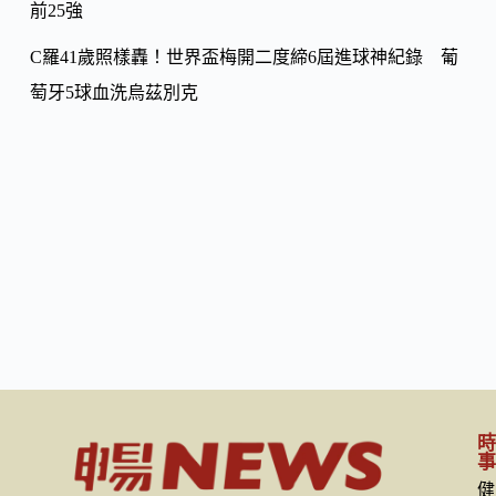
前25強
C羅41歲照樣轟！世界盃梅開二度締6屆進球神紀錄 葡
萄牙5球血洗烏茲別克
健