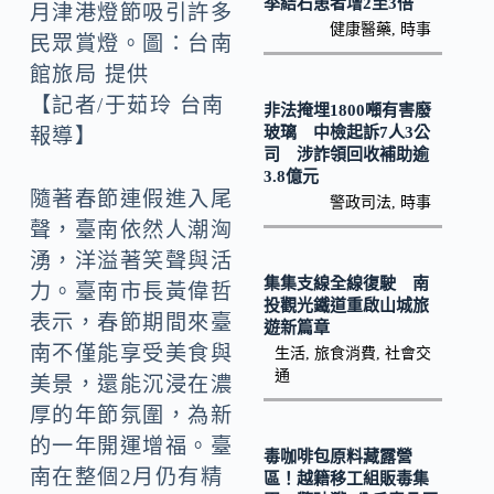
k
n
季結石患者增2至3倍
月津港燈節吸引許多
健康醫藥
,
時事
k
民眾賞燈。圖：台南
館旅局 提供
【記者/于茹玲 台南
非法掩埋1800噸有害廢
玻璃 中檢起訴7人3公
報導】
司 涉詐領回收補助逾
3.8億元
隨著春節連假進入尾
警政司法
,
時事
聲，臺南依然人潮洶
湧，洋溢著笑聲與活
集集支線全線復駛 南
力。臺南市長黃偉哲
投觀光鐵道重啟山城旅
表示，春節期間來臺
遊新篇章
南不僅能享受美食與
生活
,
旅食消費
,
社會交
通
美景，還能沉浸在濃
厚的年節氛圍，為新
的一年開運增福。臺
毒咖啡包原料藏露營
南在整個2月仍有精
區！越籍移工組販毒集