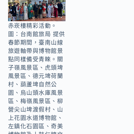
赤崁樓精彩活動。
圖：台南館旅局 提供
春節期間，臺南山線
旅遊軸帶與博物館景
點同樣備受青睞。關
子嶺風景區、虎頭埤
風景區、德元埤荷蘭
村、葫蘆埤自然公
園、烏山頭水庫風景
區、梅嶺風景區、柳
營尖山埤渡假村、山
上花園水道博物館、
左鎮化石園區、奇美