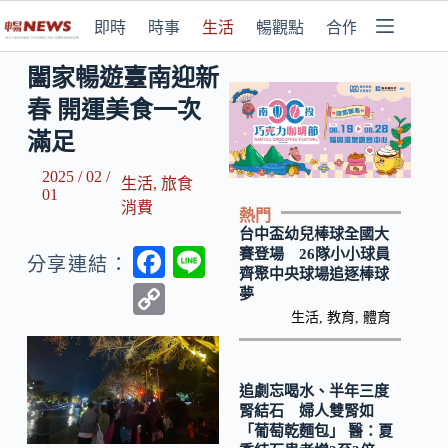
即時
時事
生活
暢觀點
合作媒體
闔家暢遊臺南迎新
春 開運美食一次
滿足
2025 / 02 /
生活
,
旅食
01
消費
熱門
台中盃幼兒棒球全國大
F
Li
賽登場 26隊小小球員
分享連結：
齊聚中央球場追逐棒球
ac
n
C
夢
e
e
生活
,
教育
,
體育
o
b
p
o
y
追劇忘喝水、半年三度
腎結石 婦人雙腎如
o
Li
「葡萄乾麵包」 醫：夏