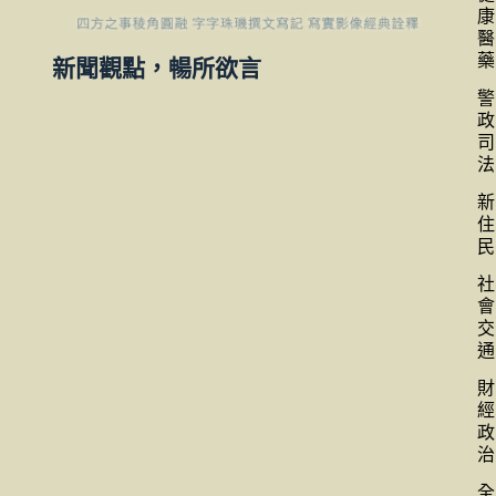
康
醫
藥
新聞觀點，暢所欲言
警
政
司
法
新
住
民
社
會
交
通
財
經
政
治
全