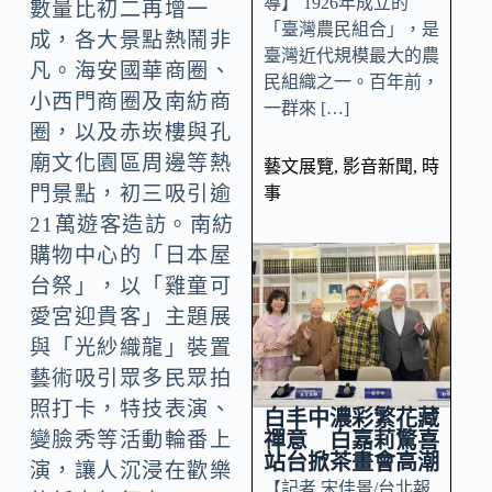
導】 1926年成立的
數量比初二再增一
「臺灣農民組合」，是
成，各大景點熱鬧非
臺灣近代規模最大的農
凡。海安國華商圈、
民組織之一。百年前，
小西門商圈及南紡商
一群來 […]
圈，以及赤崁樓與孔
廟文化園區周邊等熱
藝文展覽
,
影音新聞
,
時
門景點，初三吸引逾
事
21萬遊客造訪。南紡
購物中心的「日本屋
台祭」，以「雞童可
愛宮迎貴客」主題展
與「光紗織龍」裝置
藝術吸引眾多民眾拍
照打卡，特技表演、
白丰中濃彩繁花藏
禪意 白嘉莉驚喜
變臉秀等活動輪番上
站台掀茶畫會高潮
演，讓人沉浸在歡樂
【記者 宋佳景/台北報