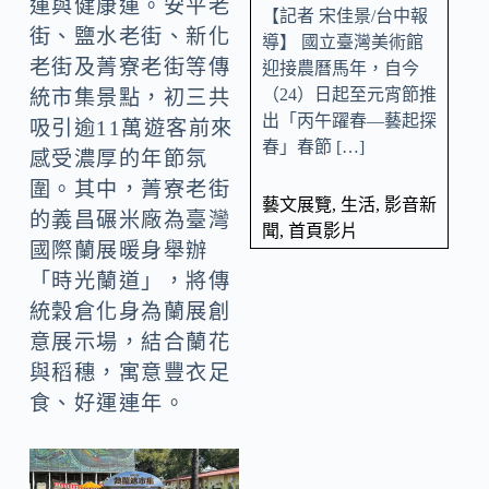
運與健康運。安平老
【記者 宋佳景/台中報
街、鹽水老街、新化
導】 國立臺灣美術館
老街及菁寮老街等傳
迎接農曆馬年，自今
（24）日起至元宵節推
統市集景點，初三共
出「丙午躍春—藝起探
吸引逾11萬遊客前來
春」春節 […]
感受濃厚的年節氛
圍。其中，菁寮老街
藝文展覽
,
生活
,
影音新
的義昌碾米廠為臺灣
聞
,
首頁影片
國際蘭展暖身舉辦
「時光蘭道」，將傳
統穀倉化身為蘭展創
意展示場，結合蘭花
與稻穗，寓意豐衣足
食、好運連年。