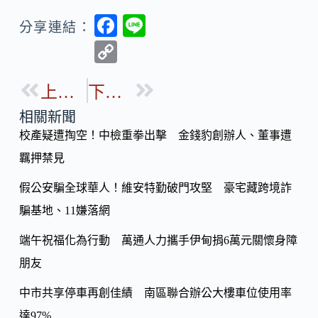
F
Li
分享連結：
ac
n
C
e
e
o
b
上一篇
下一篇
p
o
y
相關新聞
o
校產疑遭掏空！中檢重拳出擊 金錢豹創辦人、董事遭
Li
k
羈押禁見
n
k
假公安騙全球華人！維安特勤破門攻堅 豪宅藏跨境詐
騙基地、11嫌落網
端午祝福化為行動 萬通人力攜手伊甸捐6萬元關懷身障
朋友
中市共享停車再創佳績 南區聯合辦公大樓車位使用率
達97%