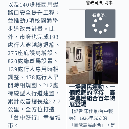
警政司法
,
時事
以及140處校園周邊
路口安全提升工程，
看更多...
並推動9項校園通學
步道改善計畫。此
外，市府也完成193
處行人穿越線退縮、
275座庇護島增設、
820處綠斑馬設置、
139處行人專用時相
調整、478處行人早
開時相規劃、212處
一場農民運動、一
個家庭的堅持 臺
標線型人行道建置，
灣農民組合百年特
累計改善總長達22.7
展登場
公里，全方位打造
【記者 宋佳景/台中報
「台中好行」幸福城
導】 1926年成立的
「臺灣農民組合」，是
市。