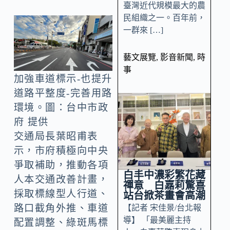
臺灣近代規模最大的農
民組織之一。百年前，
一群來 […]
藝文展覽
,
影音新聞
,
時
事
加強車道標示-也提升
道路平整度-完善用路
環境。圖：台中市政
府 提供
交通局長葉昭甫表
示，市府積極向中央
爭取補助，推動各項
白丰中濃彩繁花藏
人本交通改善計畫，
禪意 白嘉莉驚喜
採取標線型人行道、
站台掀茶畫會高潮
路口截角外推、車道
【記者 宋佳景/台北報
導】 「最美麗主持
配置調整、綠斑馬標