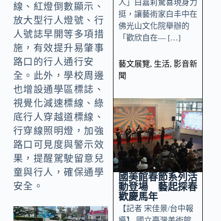
人」白嘉莉驚喜現身力
線、紅燈倒數顯示、
挺，讓藝術家白丰中在
放大型行人燈號、行
佛光山文化院舉辦的
人號誌早開等多項措
「歡欣自在— […]
施，有效提升易肇事
路口的行人通行安
藝文展覽
,
生活
,
影音新
全。此外，學校周邊
聞
也增設通學區標誌、
視覺化減速標線、綠
底行人穿越道標線、
行穿線照明燈，加強
路口可見度與警示效
果，提醒駕駛留意兒
童與行人，確保通學
國美館春節系列活
安全。
動登場 藝起探春
歡慶馬年
【記者 宋佳景/台中報
導】 國立臺灣美術館