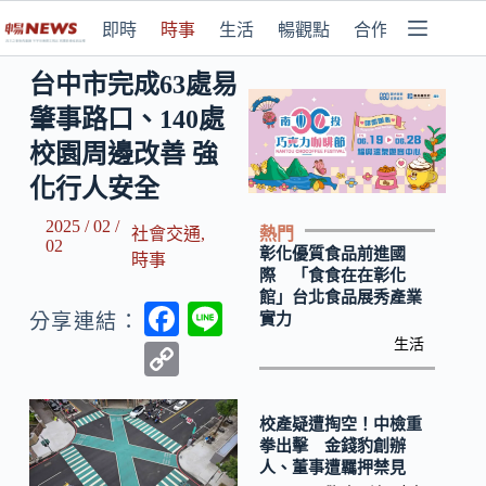
即時
時事
生活
暢觀點
合作媒體
台中市完成63處易
肇事路口、140處
校園周邊改善 強
化行人安全
2025 / 02 /
熱門
社會交通
,
02
彰化優質食品前進國
時事
際 「食食在在彰化
館」台北食品展秀產業
F
Li
實力
分享連結：
ac
n
生活
C
e
e
o
b
p
校產疑遭掏空！中檢重
拳出擊 金錢豹創辦
o
y
人、董事遭羈押禁見