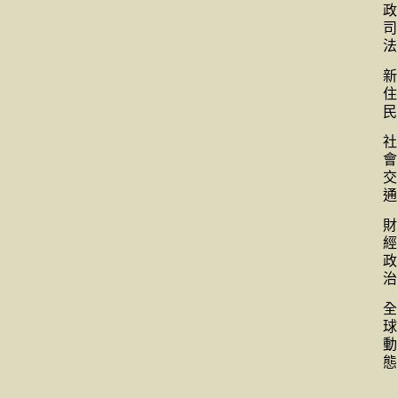
政
司
法
新
住
民
社
會
交
通
財
經
政
治
全
球
動
態