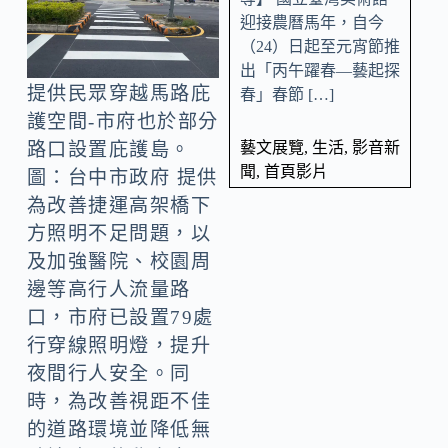
迎接農曆馬年，自今
（24）日起至元宵節推
出「丙午躍春—藝起探
提供民眾穿越馬路庇
春」春節 […]
護空間-市府也於部分
藝文展覽
,
生活
,
影音新
路口設置庇護島。
聞
,
首頁影片
圖：台中市政府 提供
為改善捷運高架橋下
方照明不足問題，以
及加強醫院、校園周
邊等高行人流量路
口，市府已設置79處
行穿線照明燈，提升
夜間行人安全。同
時，為改善視距不佳
的道路環境並降低無