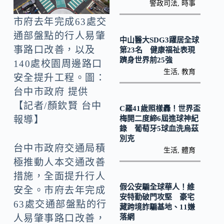
o
Li
警政司法
,
時事
k
n
市府去年完成63處交
k
通部盤點的行人易肇
中山醫大SDG3躍居全球
事路口改善，以及
第23名 健康福祉表現
躋身世界前25強
140處校園周邊路口
生活
,
教育
安全提升工程。圖：
台中市政府 提供
【記者/顏欽賢 台中
C羅41歲照樣轟！世界盃
梅開二度締6屆進球神紀
報導】
錄 葡萄牙5球血洗烏茲
別克
台中市政府交通局積
生活
,
體育
極推動人本交通改善
措施，全面提升行人
假公安騙全球華人！維
安全。市府去年完成
安特勤破門攻堅 豪宅
63處交通部盤點的行
藏跨境詐騙基地、11嫌
落網
人易肇事路口改善，