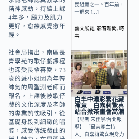
永誠老師認真教學的
民組織之一。百年前，
精神感動，持續上課
一群來 […]
4年多，腿力及肌力
更好，愈練感覺愈年
藝文展覽
,
影音新聞
,
時
輕。
事
社會局指出，南區長
青學苑的歌仔戲課程
也深受長輩喜愛，73
歲的蘇小姐因為年輕
帥氣的周聖淵老師而
報名，上課後被歌仔
白丰中濃彩繁花藏
戲的文化深度及老師
禪意 白嘉莉驚喜
站台掀茶畫會高潮
的專業熱忱吸引，從
【記者 宋佳景/台北報
基礎身段到細緻的唱
導】 「最美麗主持
腔，感受傳統戲曲的
人」白嘉莉驚喜現身力