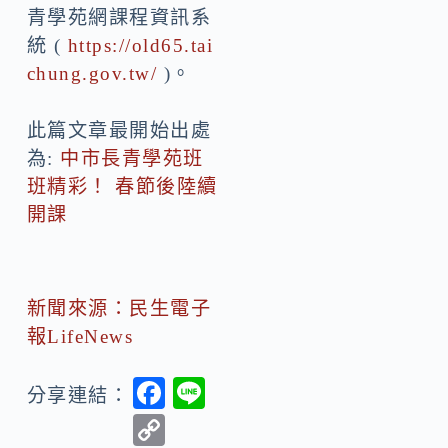
青學苑網課程資訊系
統 (
https://old65.tai
chung.gov.tw/
)。
此篇文章最開始出處
為:
中市長青學苑班
班精彩！ 春節後陸續
開課
新聞來源：民生電子
報LifeNews
F
Li
分享連結：
ac
n
C