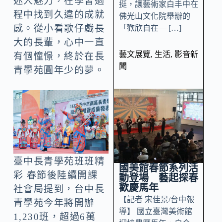
迷人魅力，在學習過
挺，讓藝術家白丰中在
程中找到久違的成就
佛光山文化院舉辦的
感。從小看歌仔戲長
「歡欣自在— […]
大的長輩，心中一直
藝文展覽
,
生活
,
影音新
有個憧憬，終於在長
聞
青學苑圓年少的夢。
臺中長青學苑班班精
國美館春節系列活
彩 春節後陸續開課
動登場 藝起探春
歡慶馬年
社會局提到，台中長
【記者 宋佳景/台中報
青學苑今年將開辦
導】 國立臺灣美術館
1,230班，超過6萬