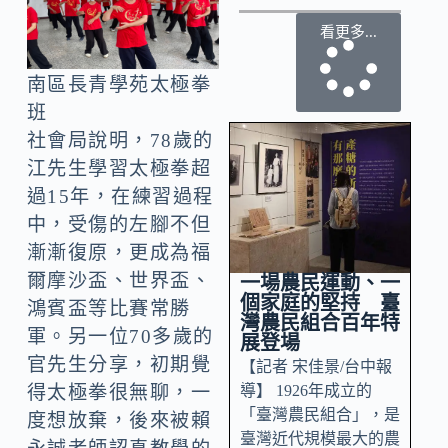
看更多...
南區長青學苑太極拳
班
社會局說明，78歲的
江先生學習太極拳超
過15年，在練習過程
中，受傷的左腳不但
漸漸復原，更成為福
爾摩沙盃、世界盃、
一場農民運動、一
個家庭的堅持 臺
鴻賓盃等比賽常勝
灣農民組合百年特
軍。另一位70多歲的
展登場
官先生分享，初期覺
【記者 宋佳景/台中報
導】 1926年成立的
得太極拳很無聊，一
「臺灣農民組合」，是
度想放棄，後來被賴
臺灣近代規模最大的農