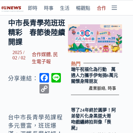
即時
時事
生活
暢觀點
合作媒體
中市長青學苑班班
精彩 春節後陸續
開課
2025 /
合作媒體
,
民
02 / 02
生電子報
熱門
端午祝福化為行動 萬
F
Li
通人力攜手伊甸捐6萬元
分享連結：
關懷身障朋友
ac
n
C
產業脈絡
,
時事
e
e
o
b
p
等了24年終於圓夢！阿
o
y
弟發片化身黑道大哥
台中市長青學苑課程
吻戲纏綿拍到像「喪
o
Li
多元豐富，班班爆
屍」