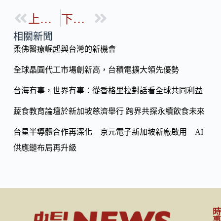
e
e
o
b
上一篇
下一篇
p
o
y
相關新聞
o
柔佛醫療崛起與台灣的新機會
Li
k
n
全球晶圓代工市場創新高，台積電擴大領先優勢
k
台海有事，世界有事：從香格里拉對話看全球共同利益
蔬食教育論壇於新加坡慈濟舉行 跨界共探永續飲食未來
台星半導體合作再深化 京元電子新加坡新廠啟用 AI
供應鏈布局再升級