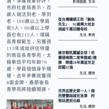
k
滿，深獲長輩好評！
n
影視戲劇
,
生活
市府社會局表示，百
k
歲人瑞活到老、學到
從台灣罐頭王到「鮪魚
老，100歲以上學員
先生」 92歲興大校友
有3人，90歲以上學
捐逾千萬回饋母校
員也有215人，堪稱
生活
,
教育
長青模範生；另獲得
113年成效評估特優
維京戰吼震撼全球！哈
的南區長青學苑，太
蘭德梅開二度率挪威2連
極拳班平均年齡70
勝 睽違28年重返世足
即闖32強
歲，學員個個身手矯
生活
,
體育
健，去年參賽就獲得
8面金牌，春節後長
青學苑將陸續開課。
世界盃歷史第一人！梅
西雙響超越克洛澤 阿
根廷提前出線
生活
,
體育