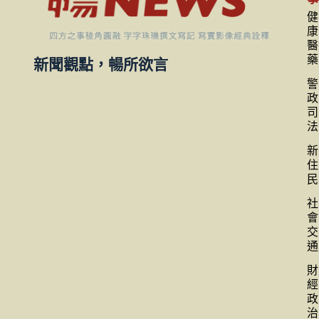
健
康
醫
藥
新聞觀點，暢所欲言
警
政
司
法
新
住
民
社
會
交
通
財
經
政
治