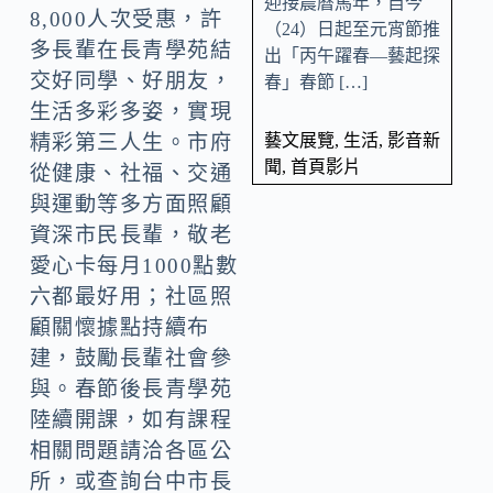
迎接農曆馬年，自今
8,000人次受惠，許
（24）日起至元宵節推
多長輩在長青學苑結
出「丙午躍春—藝起探
交好同學、好朋友，
春」春節 […]
生活多彩多姿，實現
藝文展覽
,
生活
,
影音新
精彩第三人生。市府
聞
,
首頁影片
從健康、社福、交通
與運動等多方面照顧
資深市民長輩，敬老
愛心卡每月1000點數
六都最好用；社區照
顧關懷據點持續布
建，鼓勵長輩社會參
與。春節後長青學苑
陸續開課，如有課程
相關問題請洽各區公
所，或查詢台中市長