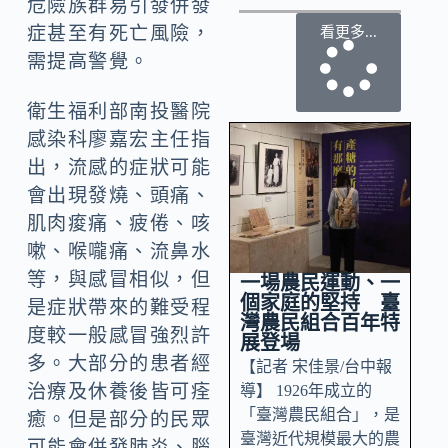
危險族群易引發併發
症甚至有死亡風險，
看更多...
需提高警覺。
衛生福利部南投醫院
感染科廖嘉宏主任指
出，流感的症狀可能
會出現發燒、頭痛、
肌肉痠痛、疲倦、咳
嗽、喉嚨痛、流鼻水
等，與感冒相似，但
一場農民運動、一
個家庭的堅持 臺
是症狀帶來的難受程
灣農民組合百年特
度較一般感冒強烈許
展登場
多。大部分的患者經
【記者 宋佳景/台中報
治療及休養後皆可痊
導】 1926年成立的
「臺灣農民組合」，是
癒。但是部分的民眾
臺灣近代規模最大的農
可能會併發肺炎、腦