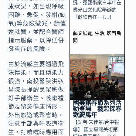
挺，讓藝術家白丰中在
康狀況，如出現呼吸
佛光山文化院舉辦的
困難、急促、發紺(缺
「歡欣自在— […]
氧)等危險徵兆，請儘
速就醫，並配合醫師
藝文展覽
,
生活
,
影音新
指示服藥，以降低併
聞
發重症的風險。
由於流感主要透過飛
沫傳染，而且傳染力
很強，南投醫院洪弘
昌院長提醒民眾應做
好手部衛生、咳嗽禮
國美館春節系列活
節及留意健康情形，
動登場 藝起探春
歡慶馬年
外出旅遊或聚會時，
【記者 宋佳景/台中報
注意手部與呼吸道衛
導】 國立臺灣美術館
生，打噴嚏時應用面