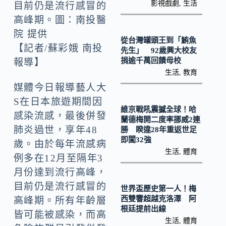
k
n
影視戲劇
,
生活
目前仍是流行感冒的
k
高峰期。圖：南投醫
院 提供
從台灣罐頭王到「鮪魚
【記者/蘇彩娥 南投
先生」 92歲興大校友
捐逾千萬回饋母校
報導】
生活
,
教育
媒體今日報導藝人大
S在日本旅遊期間因
維京戰吼震撼全球！哈
感染流感，最後併發
蘭德梅開二度率挪威2連
肺炎過世，享年48
勝 睽違28年重返世足
即闖32強
歲。由於每年流感病
生活
,
體育
例多在12月至隔年3
月份達到流行高峰，
目前仍是流行感冒的
世界盃歷史第一人！梅
西雙響超越克洛澤 阿
高峰期。所有年齡層
根廷提前出線
皆可能被感染，而高
生活
,
體育