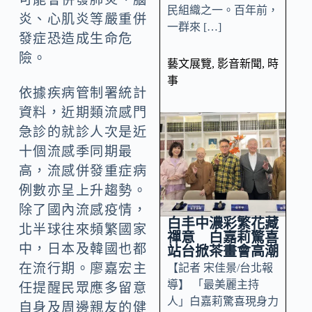
民組織之一。百年前，
炎、心肌炎等嚴重併
一群來 […]
發症恐造成生命危
險。
藝文展覽
,
影音新聞
,
時
事
依據疾病管制署統計
資料，近期類流感門
急診的就診人次是近
十個流感季同期最
高，流感併發重症病
例數亦呈上升趨勢。
除了國內流感疫情，
白丰中濃彩繁花藏
北半球往來頻繁國家
禪意 白嘉莉驚喜
中，日本及韓國也都
站台掀茶畫會高潮
在流行期。廖嘉宏主
【記者 宋佳景/台北報
導】 「最美麗主持
任提醒民眾應多留意
人」白嘉莉驚喜現身力
自身及周邊親友的健