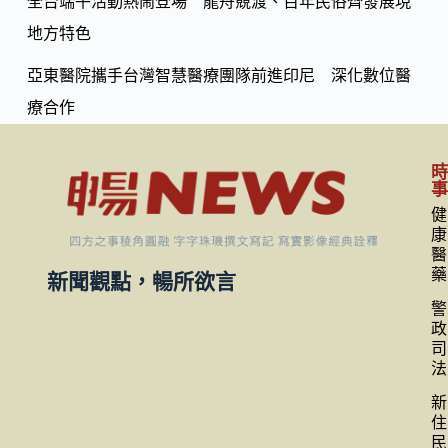
全台端午活動熱鬧登場 龍舟競渡、百年民俗齊發展現
地方特色
亞東醫院攜手台灣智慧醫療團隊前進印尼 深化數位醫
療合作
健
康
醫
藥
新聞觀點，暢所欲言
警
政
司
法
新
住
民