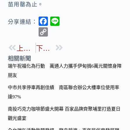
苗用罄為止。
F
Li
分享連結：
ac
n
C
e
e
o
b
上一篇
下一篇
p
o
y
相關新聞
o
端午祝福化為行動 萬通人力攜手伊甸捐6萬元關懷身障
Li
k
朋友
n
k
中市共享停車再創佳績 南區聯合辦公大樓車位使用率
達97%
南投巧克力咖啡節盛大開幕 百家品牌齊聚埔里打造夏日
觀光盛宴