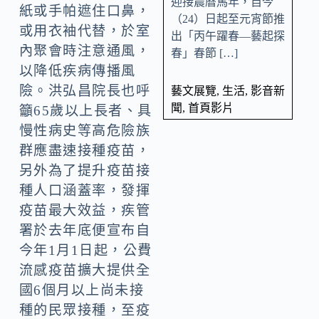
迎接農曆馬年，自今
紙或手帕遮住口鼻，
（24）日起至元宵節推
或用衣袖代替，於室
出「丙午躍春—藝起探
內聚會時注意通風，
春」春節 […]
以降低疾病傳播風
險。洪弘昌院長也呼
藝文展覽
,
生活
,
影音新
聞
,
首頁影片
籲65歲以上長者、具
慢性病史等高危險族
群應盡速接種疫苗，
另外為了提升疫苗接
種人口涵蓋率，發揮
疫苗最大效益，疾管
署於去年底便宣布自
今年1月1日起，公費
流感疫苗擴大提供全
國6個月以上尚未接
種的民眾接種，至疫