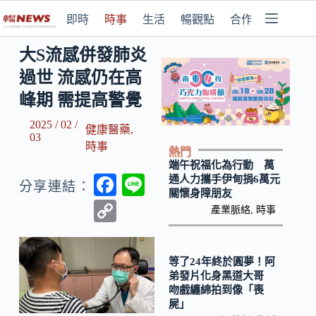
即時
時事
生活
暢觀點
合作媒體
大S流感併發肺炎
過世 流感仍在高
峰期 需提高警覺
2025 / 02 /
健康醫藥
,
03
時事
熱門
端午祝福化為行動 萬
F
Li
通人力攜手伊甸捐6萬元
分享連結：
關懷身障朋友
ac
n
C
產業脈絡
,
時事
e
e
o
b
p
等了24年終於圓夢！阿
o
y
弟發片化身黑道大哥
吻戲纏綿拍到像「喪
o
Li
屍」