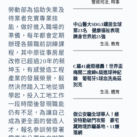
k
n
警政司法
,
時事
勞動部為協助失業及
k
待業者充實專業技
中山醫大SDG3躍居全球
能，做好進入職場的
第23名 健康福祉表現
準備，每年都會定期
躋身世界前25強
辦理各類職前訓練課
生活
,
教育
程，其中原從事房屋
改修已超過20年的蔡
C羅41歲照樣轟！世界盃
坤玉，有感營造工程
梅開二度締6屆進球神紀
產業的發展榮景，毅
錄 葡萄牙5球血洗烏茲
別克
然決然踏入工地從頭
生活
,
體育
學起，投入工地工作
一段時間後發現職能
仍有不足，為讓自己
假公安騙全球華人！維
安特勤破門攻堅 豪宅
成為更全面的營造人
藏跨境詐騙基地、11嫌
才，報名參訓勞發署
落網