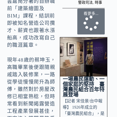
雲嘉南分署的自辦職
警政司法
,
時事
前「建築繪圖及
看更多...
BIM」課程，結訓前
即被知名營造公司攬
才、薪資也跟著水漲
船高，成功改寫自己
的職涯篇章。
現年48歲的蔡坤玉，
高職畢業後便跟隨親
戚踏入裝修業，一路
一場農民運動、一
從學徒慢慢爬升為師
個家庭的堅持 臺
傅，雖然對於房屋改
灣農民組合百年特
展登場
修已相當熟稔，但時
【記者 宋佳景/台中報
常看到新聞揭露營造
導】 1926年成立的
工程產業發展甚佳，
「臺灣農民組合」，是