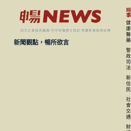
健
康
醫
藥
新聞觀點，暢所欲言
警
政
司
法
新
住
民
社
會
交
通
財