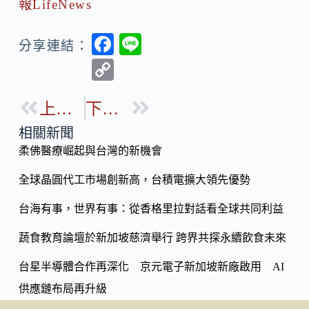
報LifeNews
F
Li
分享連結：
ac
n
C
e
e
o
b
上一篇
下一篇
p
o
y
相關新聞
o
柔佛醫療崛起與台灣的新機會
Li
k
n
全球晶圓代工市場創新高，台積電擴大領先優勢
k
台海有事，世界有事：從香格里拉對話看全球共同利益
蔬食教育論壇於新加坡慈濟舉行 跨界共探永續飲食未來
台星半導體合作再深化 京元電子新加坡新廠啟用 AI
供應鏈布局再升級