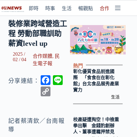
即時
時事
生活
暢觀點
合作媒體
裝修業跨域營造工
程 勞動部職訓助
薪資level up
2025 /
合作媒體
,
民
02 / 04
生電子報
熱門
彰化優質食品前進國
F
Li
際 「食食在在彰化
分享連結：
館」台北食品展秀產業
ac
n
C
實力
e
e
生活
o
b
p
o
y
校產疑遭掏空！中檢重
記者蔡清欽／台南報
拳出擊 金錢豹創辦
o
Li
導
人、董事遭羈押禁見