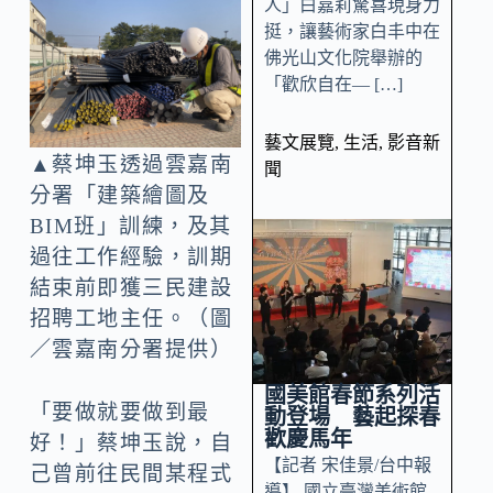
人」白嘉莉驚喜現身力
挺，讓藝術家白丰中在
佛光山文化院舉辦的
「歡欣自在— […]
藝文展覽
,
生活
,
影音新
▲蔡坤玉透過雲嘉南
聞
分署「建築繪圖及
BIM班」訓練，及其
過往工作經驗，訓期
結束前即獲三民建設
招聘工地主任。（圖
／雲嘉南分署提供）
國美館春節系列活
「要做就要做到最
動登場 藝起探春
歡慶馬年
好！」蔡坤玉說，自
【記者 宋佳景/台中報
己曾前往民間某程式
導】 國立臺灣美術館