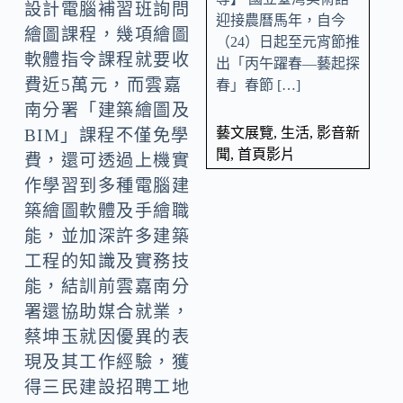
設計電腦補習班詢問
迎接農曆馬年，自今
繪圖課程，幾項繪圖
（24）日起至元宵節推
軟體指令課程就要收
出「丙午躍春—藝起探
費近5萬元，而雲嘉
春」春節 […]
南分署「建築繪圖及
藝文展覽
,
生活
,
影音新
BIM」課程不僅免學
聞
,
首頁影片
費，還可透過上機實
作學習到多種電腦建
築繪圖軟體及手繪職
能，並加深許多建築
工程的知識及實務技
能，結訓前雲嘉南分
署還協助媒合就業，
蔡坤玉就因優異的表
現及其工作經驗，獲
得三民建設招聘工地