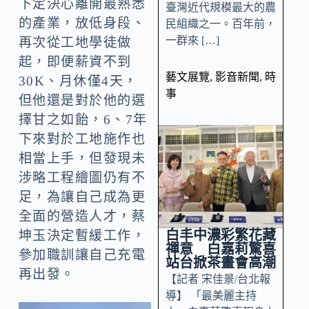
下定決心離開最熟悉
臺灣近代規模最大的農
的產業，放低身段、
民組織之一。百年前，
一群來 […]
再次從工地學徒做
起，即便薪資不到
藝文展覽
,
影音新聞
,
時
30K、月休僅4天，
事
但他還是對於他的選
擇甘之如飴，6、7年
下來對於工地施作也
相當上手，但發現未
涉略工程繪圖仍有不
足，為讓自己成為更
全面的營造人才，蔡
白丰中濃彩繁花藏
坤玉決定暫緩工作，
禪意 白嘉莉驚喜
參加職訓讓自己充電
站台掀茶畫會高潮
再出發。
【記者 宋佳景/台北報
導】 「最美麗主持