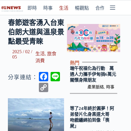
即時
時事
生活
暢觀點
合作媒體
春節遊客湧入台東
伯朗大道與溫泉景
點最受青睞
2025 / 02 /
生活
,
旅食
05
消費
熱門
端午祝福化為行動 萬
F
Li
通人力攜手伊甸捐6萬元
分享連結：
關懷身障朋友
ac
n
C
產業脈絡
,
時事
e
e
o
b
p
等了24年終於圓夢！阿
o
y
弟發片化身黑道大哥
吻戲纏綿拍到像「喪
o
Li
屍」