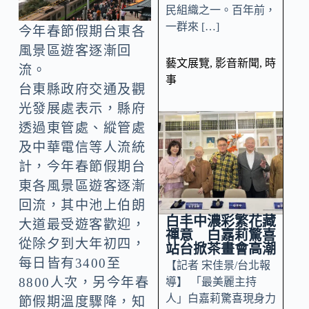
民組織之一。百年前，
一群來 […]
今年春節假期台東各
風景區遊客逐漸回
藝文展覽
,
影音新聞
,
時
流。
事
台東縣政府交通及觀
光發展處表示，縣府
透過東管處、縱管處
及中華電信等人流統
計，今年春節假期台
東各風景區遊客逐漸
回流，其中池上伯朗
白丰中濃彩繁花藏
大道最受遊客歡迎，
禪意 白嘉莉驚喜
從除夕到大年初四，
站台掀茶畫會高潮
每日皆有3400至
【記者 宋佳景/台北報
8800人次，另今年春
導】 「最美麗主持
人」白嘉莉驚喜現身力
節假期溫度驟降，知