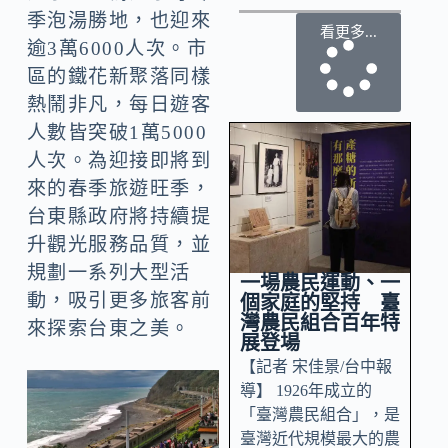
季泡湯勝地，也迎來
看更多...
逾3萬6000人次。市
區的鐵花新聚落同樣
熱鬧非凡，每日遊客
人數皆突破1萬5000
人次。為迎接即將到
來的春季旅遊旺季，
台東縣政府將持續提
升觀光服務品質，並
規劃一系列大型活
一場農民運動、一
動，吸引更多旅客前
個家庭的堅持 臺
灣農民組合百年特
來探索台東之美。
展登場
【記者 宋佳景/台中報
導】 1926年成立的
「臺灣農民組合」，是
臺灣近代規模最大的農