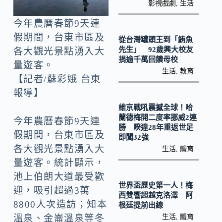
k
n
影視戲劇
,
生活
k
今年農曆春節9天連
假期間，台東市區及
從台灣罐頭王到「鮪魚
先生」 92歲興大校友
各大觀光景點湧入大
捐逾千萬回饋母校
量遊客。
生活
,
教育
【記者/蘇彩娥 台東
報導】
維京戰吼震撼全球！哈
蘭德梅開二度率挪威2連
今年農曆春節9天連
勝 睽違28年重返世足
假期間，台東市區及
即闖32強
各大觀光景點湧入大
生活
,
體育
量遊客。統計顯示，
池上伯朗大道最受歡
世界盃歷史第一人！梅
迎，吸引超過3萬
西雙響超越克洛澤 阿
8800人次造訪；知本
根廷提前出線
生活
,
體育
溫泉、金崙溫泉等冬