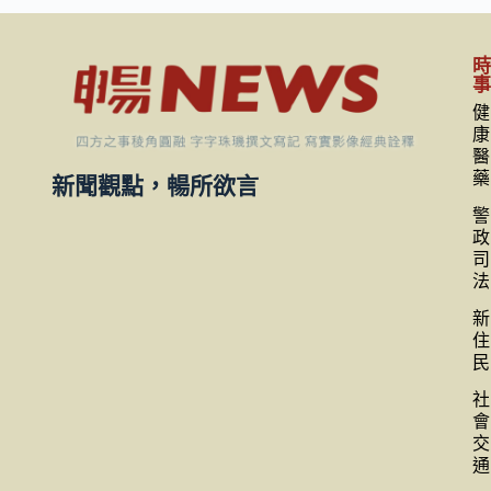
健
康
醫
藥
新聞觀點，暢所欲言
警
政
司
法
新
住
民
社
會
交
通