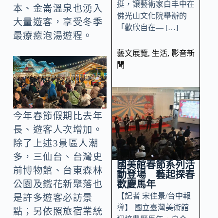
挺，讓藝術家白丰中在
本、金崙溫泉也湧入
佛光山文化院舉辦的
大量遊客，享受冬季
「歡欣自在— […]
最療癒泡湯遊程。
藝文展覽
,
生活
,
影音新
聞
今年春節假期比去年
長、遊客人次增加。
除了上述3景區人潮
多，三仙台、台灣史
國美館春節系列活
前博物館、台東森林
動登場 藝起探春
歡慶馬年
公園及鐵花新聚落也
【記者 宋佳景/台中報
是許多遊客必訪景
導】 國立臺灣美術館
點；另依照旅宿業統