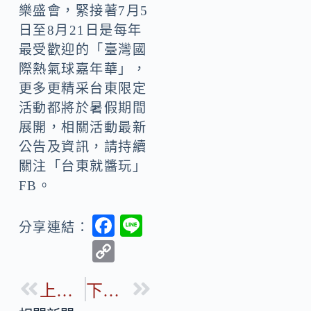
樂盛會，緊接著7月5
日至8月21日是每年
最受歡迎的「臺灣國
際熱氣球嘉年華」，
更多更精采台東限定
活動都將於暑假期間
展開，相關活動最新
公告及資訊，請持續
關注「台東就醬玩」
FB。
F
Li
分享連結：
ac
n
C
e
e
o
b
上一篇
下一篇
p