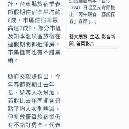
迎接農曆馬年，自今
計，台東縣旅宿業春
（24）日起至元宵節推
節假期住宿率平均約
出「丙午躍春—藝起探
6成，市區住宿率最
春」春節 […]
高達7成5，部分市區
及知本溫泉區旅宿在
藝文展覽
,
生活
,
影音新
聞
,
首頁影片
連假期間都近滿房，
市集攤商也有不錯業
績。
縣府交觀處指出，今
年春節假期比去年
長、遊客人次增加，
若對比去年同期各景
點平均人次則略減，
但多數優質旅宿業仍
有不錯訂房率，代表