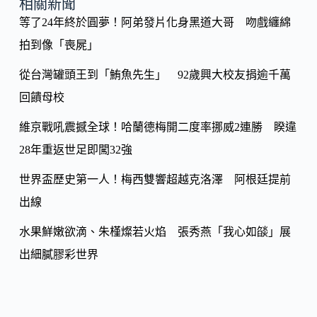
o
y
相關新聞
o
等了24年終於圓夢！阿弟發片化身黑道大哥 吻戲纏綿
Li
k
拍到像「喪屍」
n
k
從台灣罐頭王到「鮪魚先生」 92歲興大校友捐逾千萬
回饋母校
維京戰吼震撼全球！哈蘭德梅開二度率挪威2連勝 睽違
28年重返世足即闖32強
世界盃歷史第一人！梅西雙響超越克洛澤 阿根廷提前
出線
水果鮮嫩欲滴、朱槿燦若火焰 張秀燕「我心如燄」展
出細膩膠彩世界