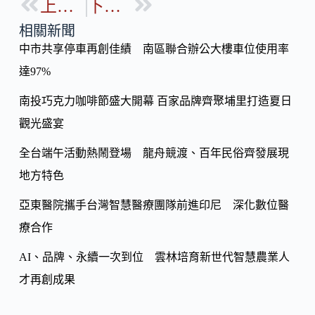
b
上一篇
下一篇
p
o
y
相關新聞
o
中市共享停車再創佳績 南區聯合辦公大樓車位使用率
Li
k
達97%
n
k
南投巧克力咖啡節盛大開幕 百家品牌齊聚埔里打造夏日
觀光盛宴
全台端午活動熱鬧登場 龍舟競渡、百年民俗齊發展現
地方特色
亞東醫院攜手台灣智慧醫療團隊前進印尼 深化數位醫
療合作
AI、品牌、永續一次到位 雲林培育新世代智慧農業人
才再創成果