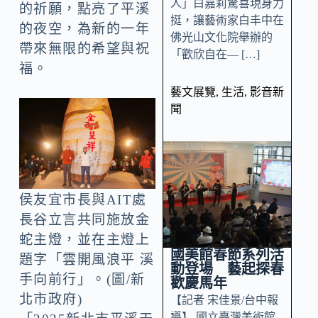
人」白嘉莉驚喜現身力
的祈願，點亮了平溪
挺，讓藝術家白丰中在
的夜空，為新的一年
佛光山文化院舉辦的
帶來無限的希望與祝
「歡欣自在— […]
福。
藝文展覽
,
生活
,
影音新
聞
侯友宜市長與AIT處
長谷立言共同施放金
蛇主燈，並在主燈上
國美館春節系列活
題字「雲開風浪平 溪
動登場 藝起探春
手向前行」。(圖/新
歡慶馬年
北市政府)
【記者 宋佳景/台中報
導】 國立臺灣美術館