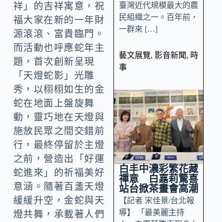
臺灣近代規模最大的農
祥」的吉祥寓意，祝
民組織之一。百年前，
福大家在新的一年財
一群來 […]
源滾滾、富貴臨門。
而活動也呼應蛇年主
藝文展覽
,
影音新聞
,
時
題，首次創新呈現
事
「天燈蛇影」光雕
秀，以栩栩如生的金
蛇在地面上盤旋舞
動，靈巧地在天燈與
施放民眾之間交錯前
行，最終停留於主燈
之前，營造出「好運
白丰中濃彩繁花藏
蛇進來」的祈福美好
禪意 白嘉莉驚喜
意涵。隨著百盞天燈
站台掀茶畫會高潮
緩緩升空，金蛇與天
【記者 宋佳景/台北報
導】 「最美麗主持
燈共舞，承載著人們