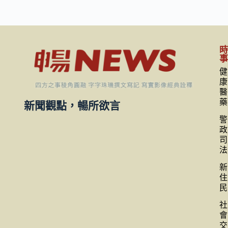
健
康
醫
藥
新聞觀點，暢所欲言
警
政
司
法
新
住
民
社
會
交