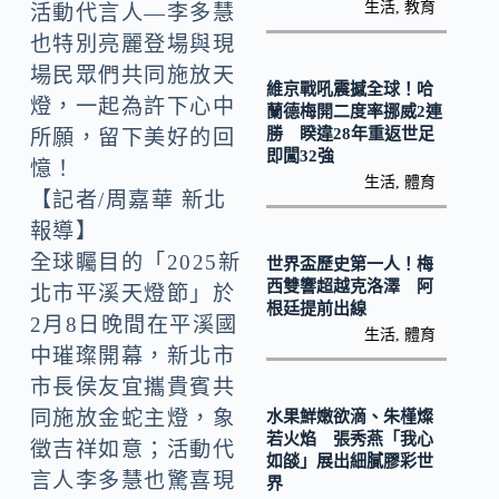
k
n
生活
,
教育
活動代言人—李多慧
k
也特別亮麗登場與現
場民眾們共同施放天
維京戰吼震撼全球！哈
燈，一起為許下心中
蘭德梅開二度率挪威2連
勝 睽違28年重返世足
所願，留下美好的回
即闖32強
憶！
生活
,
體育
【記者/周嘉華 新北
報導】
全球矚目的「2025新
世界盃歷史第一人！梅
西雙響超越克洛澤 阿
北市平溪天燈節」於
根廷提前出線
2月8日晚間在平溪國
生活
,
體育
中璀璨開幕，新北市
市長侯友宜攜貴賓共
同施放金蛇主燈，象
水果鮮嫩欲滴、朱槿燦
若火焰 張秀燕「我心
徵吉祥如意；活動代
如燄」展出細膩膠彩世
言人李多慧也驚喜現
界