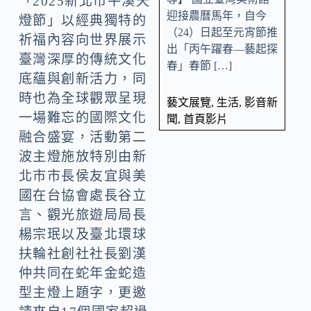
「2025新北市平溪天
迎接農曆馬年，自今
燈節」以經典獨特的
（24）日起至元宵節推
祈福內容向世界展示
出「丙午躍春—藝起探
臺灣深厚的傳統文化
春」春節 […]
底蘊與創新活力，同
時也為全球觀眾呈現
藝文展覽
,
生活
,
影音新
一場難忘的國際文化
聞
,
首頁影片
融合盛宴，活動第二
波主燈施放特別由新
北市市長侯友宜與美
國在台協會處長谷立
言、觀光旅遊局局長
楊宗珉以及臺北環球
扶輪社創社社長劉漢
仲共同在蛇年金蛇造
型主燈上題字，更邀