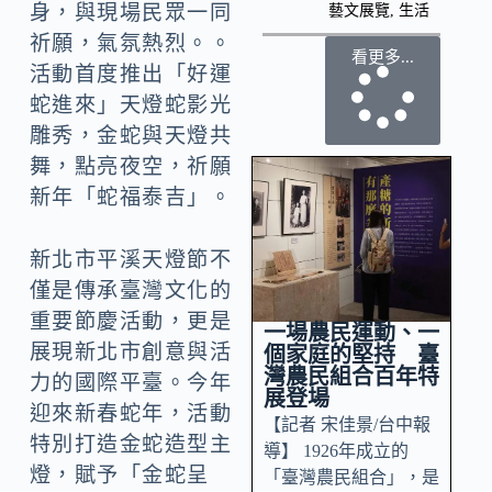
身，與現場民眾一同
藝文展覽
,
生活
祈願，氣氛熱烈。。
看更多...
活動首度推出「好運
蛇進來」天燈蛇影光
雕秀，金蛇與天燈共
舞，點亮夜空，祈願
新年「蛇福泰吉」。
新北市平溪天燈節不
僅是傳承臺灣文化的
重要節慶活動，更是
一場農民運動、一
展現新北市創意與活
個家庭的堅持 臺
灣農民組合百年特
力的國際平臺。今年
展登場
迎來新春蛇年，活動
【記者 宋佳景/台中報
特別打造金蛇造型主
導】 1926年成立的
燈，賦予「金蛇呈
「臺灣農民組合」，是