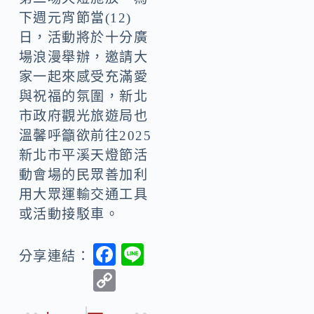
下週元宵節當(12)
日，活動將於十分廣
場浪漫舉辦，邀請大
家一起來感受充滿愛
與祝福的氛圍，新北
市政府觀光旅遊局也
溫馨呼籲欲前往2025
新北市平溪天燈節活
動會場的民眾善加利
用大眾運輸交通工具
或活動接駁車。
F
Li
分享連結：
ac
n
C
e
e
o