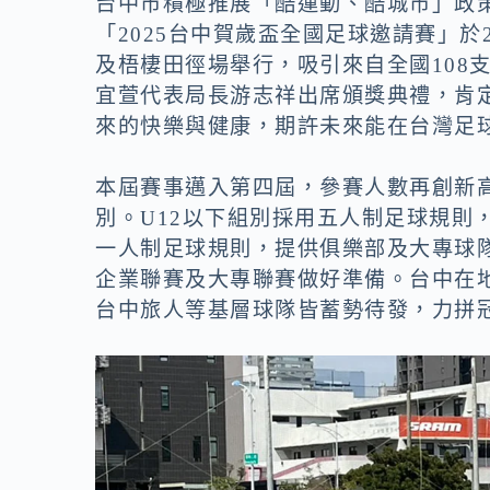
台中市積極推展「酷運動、酷城市」政
「2025台中賀歲盃全國足球邀請賽」
及梧棲田徑場舉行，吸引來自全國108
宜萱代表局長游志祥出席頒獎典禮，肯
來的快樂與健康，期許未來能在台灣足
本屆賽事邁入第四屆，參賽人數再創新高，
別。U12以下組別採用五人制足球規則
一人制足球規則，提供俱樂部及大專球
企業聯賽及大專聯賽做好準備。台中在地
台中旅人等基層球隊皆蓄勢待發，力拼