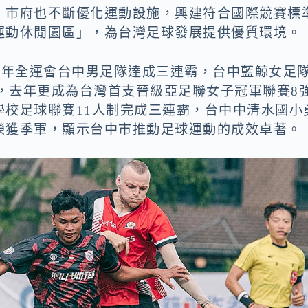
，市府也不斷優化運動設施，興建符合國際競賽標
運動休閒園區」，為台灣足球發展提供優質環境。
2年全運會台中男足隊達成三連霸，台中藍鯨女足
軍，去年更成為台灣首支晉級亞足聯女子冠軍聯賽8
學校足球聯賽11人制完成三連霸，台中中清水國小
榮獲季軍，顯示台中市推動足球運動的成效卓著。