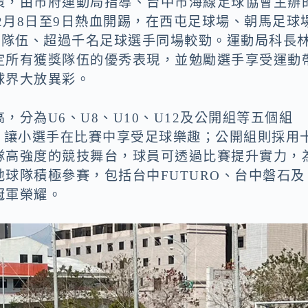
策，由市府運動局指導、台中市海線足球協會主辦
於2月8日至9日熱血開踢，在西屯足球場、朝馬足球
支隊伍、超過千名足球選手同場較勁。運動局科長
定所有獲獎隊伍的優秀表現，並勉勵選手享受運動
球界大放異彩。
分為U6、U8、U10、U12及公開組等五個組
，讓小選手在比賽中享受足球樂趣；公開組則採用
隊高強度的競技舞台，球員可透過比賽提升實力，
球隊積極參賽，包括台中FUTURO、台中磐石及
冠軍榮耀。