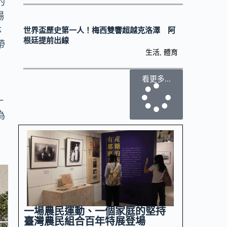
的
場
林
世界盃歷史第一人！梅西雙響超越克洛澤 阿
根廷提前出線
帶
生活
,
體育
看更多...
十
為
一場農民運動、一個家庭的堅持
臺灣農民組合百年特展登場