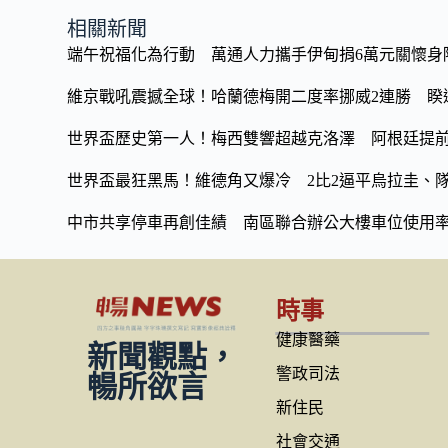
b
y
相關新聞
o
Li
端午祝福化為行動 萬通人力攜手伊甸捐6萬元關懷身
o
n
維京戰吼震撼全球！哈蘭德梅開二度率挪威2連勝 睽違
k
k
世界盃歷史第一人！梅西雙響超越克洛澤 阿根廷提
世界盃最狂黑馬！維德角又爆冷 2比2逼平烏拉圭、
中市共享停車再創佳績 南區聯合辦公大樓車位使用率
時事
健康醫藥
新聞觀點，
警政司法
暢所欲言
新住民
社會交通