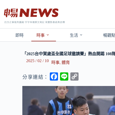
即時
時事
生活
暢觀
「2025台中賀歲盃全國足球邀請賽」熱血開踢 10
2025 / 02 / 10
時事
,
體育
F
Li
C
分享連結：
ac
n
o
e
e
p
b
y
o
Li