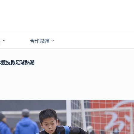
點
合作媒體
8隊競技掀足球熱潮