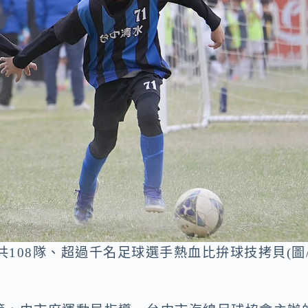
共108隊、超過千名足球選手熱血比拚球技拷貝(圖