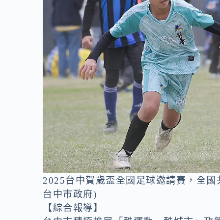
o
n
k
k
2025台中賀歲盃全國足球邀請賽，全國
台中市政府)
【綜合報導】