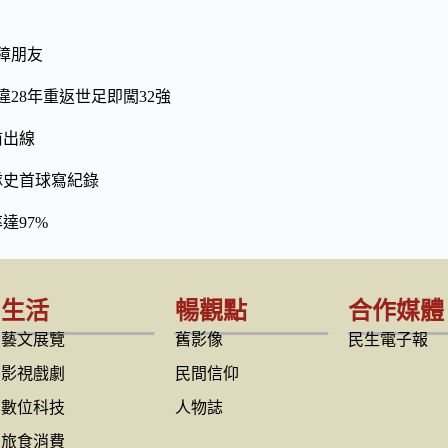
障朋友
28年重返世足即闖32強
前出線
隊史首球寫紀錄
達97%
生活
暢觀點
合作媒體
藝文展覽
舊影像
民生電子報
影視戲劇
民間信仰
數位科技
人物誌
旅食消費