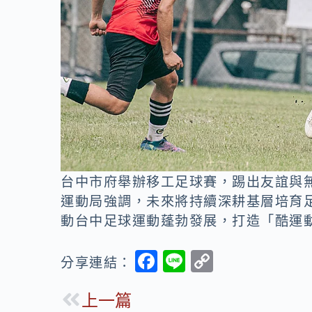
台中市府舉辦移工足球賽，踢出友誼與無
運動局強調，未來將持續深耕基層培育
動台中足球運動蓬勃發展，打造「酷運
F
Li
C
分享連結：
ac
n
o
上一篇
e
e
p