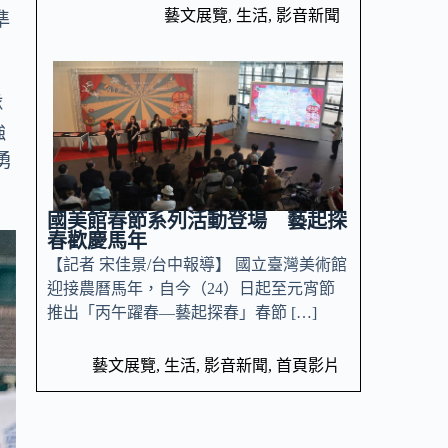
藝文展覽
,
生活
,
影音新聞
準
隊
強
勇
國美館春節系列活動登場 藝起探
春歡慶馬年
【記者 宋佳景/台中報導】 國立臺灣美術館
迎接農曆馬年，自今（24）日起至元宵節
推出「丙午躍春—藝起探春」春節 […]
藝文展覽
,
生活
,
影音新聞
,
首頁影片