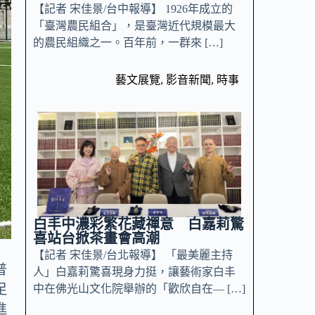
【記者 宋佳景/台中報導】 1926年成立的
「臺灣農民組合」，是臺灣近代規模最大
的農民組織之一。百年前，一群來 […]
藝文展覽
,
影音新聞
,
時事
白丰中濃彩繁花藏禪意 白嘉莉驚
喜站台掀茶畫會高潮
【記者 宋佳景/台北報導】 「最美麗主持
普
人」白嘉莉驚喜現身力挺，讓藝術家白丰
足
中在佛光山文化院舉辦的「歡欣自在— […]
進