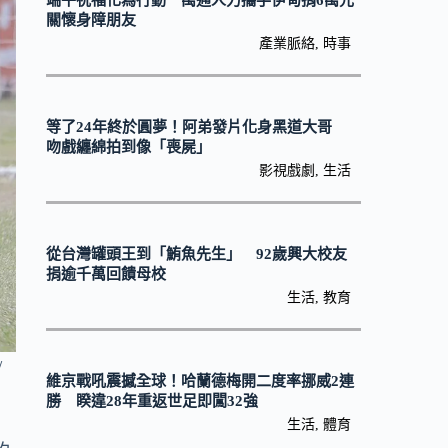
端午祝福化為行動 萬通人力攜手伊甸捐6萬元
關懷身障朋友
產業脈絡
,
時事
等了24年終於圓夢！阿弟發片化身黑道大哥
吻戲纏綿拍到像「喪屍」
影視戲劇
,
生活
從台灣罐頭王到「鮪魚先生」 92歲興大校友
捐逾千萬回饋母校
生活
,
教育
/
維京戰吼震撼全球！哈蘭德梅開二度率挪威2連
勝 睽違28年重返世足即闖32強
生活
,
體育