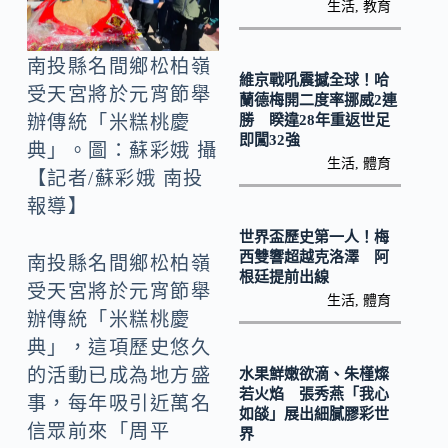
o
Li
生活
,
教育
k
n
南投縣名間鄉松柏嶺
k
維京戰吼震撼全球！哈
受天宮將於元宵節舉
蘭德梅開二度率挪威2連
勝 睽違28年重返世足
辦傳統「米糕桃慶
即闖32強
典」。圖：蘇彩娥 攝
生活
,
體育
【記者/蘇彩娥 南投
報導】
世界盃歷史第一人！梅
西雙響超越克洛澤 阿
南投縣名間鄉松柏嶺
根廷提前出線
受天宮將於元宵節舉
生活
,
體育
辦傳統「米糕桃慶
典」，這項歷史悠久
的活動已成為地方盛
水果鮮嫩欲滴、朱槿燦
若火焰 張秀燕「我心
事，每年吸引近萬名
如燄」展出細膩膠彩世
信眾前來「周平
界