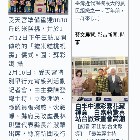
臺灣近代規模最大的農
民組織之一。百年前，
一群來 […]
受天宮準備重達8888
斤的米糕桃，并於2
藝文展覽
,
影音新聞
,
時
月12日下午三點展開
事
傳統的「擔米糕桃祝
壽」儀式。圖：蘇彩
娥 攝
2月10日，受天宮特
別舉行元宵系列活動
記者會，由主委陳登
巋主持，立委潘顕、
白丰中濃彩繁花藏
縣議員張婉慈、沈叙
禪意 白嘉莉驚喜
崢、縣府民政處長林
站台掀茶畫會高潮
琪璧代表縣長許淑華
【記者 宋佳景/台北報
出席，縣府新聞及行
導】 「最美麗主持