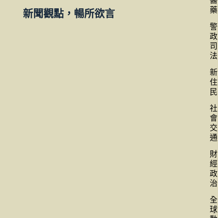
醫
藥
新聞觀點，暢所欲言
警
政
司
法
新
住
民
社
會
交
通
財
經
政
治
全
球