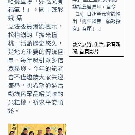
嚐後直呼「好吃又有
迎接農曆馬年，自今
福氣！」。圖：蘇彩
（24）日起至元宵節推
娥 攝
出「丙午躍春—藝起探
立法委員潘顕表示，
春」春節 […]
松柏嶺的「擔米糕
桃」活動歷史悠久，
藝文展覽
,
生活
,
影音新
是地方重要的傳統盛
聞
,
首頁影片
事，每年吸引眾多信
眾參與。今年的記者
會不僅邀請大家共迎
盛舉，也希望通過活
動讓民眾品嚐美味的
米糕桃，祈求平安順
遂。