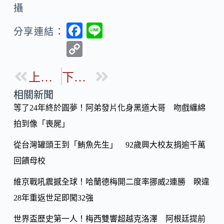
攝
F
Li
分享連結：
ac
n
C
e
e
o
b
上一篇
下一篇
p
o
y
相關新聞
o
等了24年終於圓夢！阿弟發片化身黑道大哥 吻戲纏綿
Li
k
拍到像「喪屍」
n
k
從台灣罐頭王到「鮪魚先生」 92歲興大校友捐逾千萬
回饋母校
維京戰吼震撼全球！哈蘭德梅開二度率挪威2連勝 睽違
28年重返世足即闖32強
世界盃歷史第一人！梅西雙響超越克洛澤 阿根廷提前