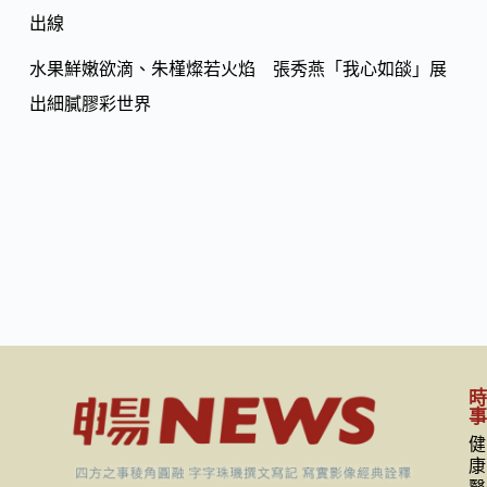
出線
水果鮮嫩欲滴、朱槿燦若火焰 張秀燕「我心如燄」展
出細膩膠彩世界
健
康