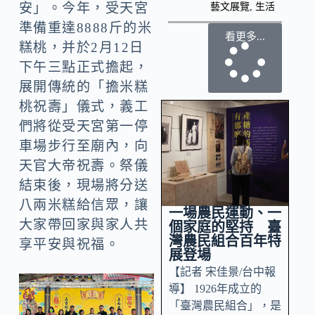
安」。今年，受天宮
藝文展覽
,
生活
準備重達8888斤的米
看更多...
糕桃，并於2月12日
下午三點正式擔起，
展開傳統的「擔米糕
桃祝壽」儀式，義工
們將從受天宮第一停
車場步行至廟內，向
天官大帝祝壽。祭儀
結束後，現場將分送
八兩米糕給信眾，讓
一場農民運動、一
大家帶回家與家人共
個家庭的堅持 臺
灣農民組合百年特
享平安與祝福。
展登場
【記者 宋佳景/台中報
導】 1926年成立的
「臺灣農民組合」，是