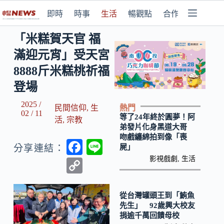
即時
時事
生活
暢觀點
合作媒體
「米糕賀天官 福
滿迎元宵」受天宮
8888斤米糕桃祈福
登場
2025 /
熱門
民間信仰
,
生
02 / 11
等了24年終於圓夢！阿
活
,
宗教
弟發片化身黑道大哥
吻戲纏綿拍到像「喪
F
Li
屍」
分享連結：
ac
n
影視戲劇
,
生活
C
e
e
o
b
p
從台灣罐頭王到「鮪魚
先生」 92歲興大校友
o
y
捐逾千萬回饋母校