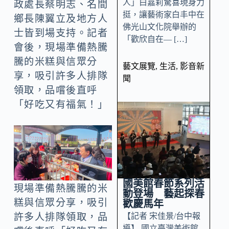
人」白嘉莉驚喜現身力
政處長蔡明志、名間
挺，讓藝術家白丰中在
鄉長陳翼立及地方人
佛光山文化院舉辦的
士皆到場支持。記者
「歡欣自在— […]
會後，現場準備熱騰
騰的米糕與信眾分
藝文展覽
,
生活
,
影音新
享，吸引許多人排隊
聞
領取，品嚐後直呼
「好吃又有福氣！」
國美館春節系列活
現場準備熱騰騰的米
動登場 藝起探春
糕與信眾分享，吸引
歡慶馬年
【記者 宋佳景/台中報
許多人排隊領取，品
導】 國立臺灣美術館