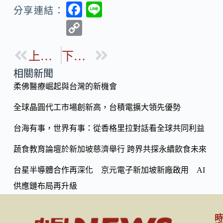
F
Li
分享連結：
ac
n
C
e
e
o
b
上一篇
下一篇
p
o
y
相關新聞
o
柔佛醫療崛起與台灣的新機會
Li
k
n
全球晶圓代工市場創新高，台積電擴大領先優勢
k
台海有事，世界有事：從香格里拉對話看全球共同利益
蔬食教育論壇於新加坡慈濟舉行 跨界共探永續飲食未來
台星半導體合作再深化 京元電子新加坡新廠啟用 AI
供應鏈布局再升級