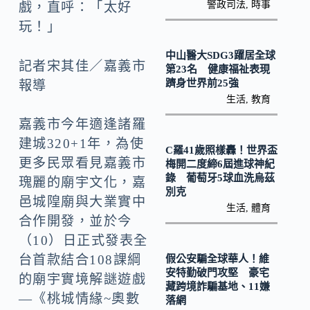
k
n
警政司法
,
時事
戲，直呼：「太好
k
玩！」
中山醫大SDG3躍居全球
記者宋其佳／嘉義市
第23名 健康福祉表現
躋身世界前25強
報導
生活
,
教育
嘉義市今年適逢諸羅
建城320+1年，為使
C羅41歲照樣轟！世界盃
更多民眾看見嘉義市
梅開二度締6屆進球神紀
錄 葡萄牙5球血洗烏茲
瑰麗的廟宇文化，嘉
別克
邑城隍廟與大業實中
生活
,
體育
合作開發，並於今
（10）日正式發表全
台首款結合108課綱
假公安騙全球華人！維
安特勤破門攻堅 豪宅
的廟宇實境解謎遊戲
藏跨境詐騙基地、11嫌
—《桃城情緣~奧數
落網