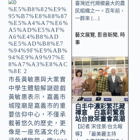
臺灣近代規模最大的農
民組織之一。百年前，
一群來 […]
藝文展覽
,
影音新聞
,
時
事
市長黃敏惠與大業實
中學生體驗解謎遊戲
黃敏惠表示，嘉義市
城隍廟是嘉義市的重
白丰中濃彩繁花藏
禪意 白嘉莉驚喜
要信仰中心，不僅承
站台掀茶畫會高潮
載著悠久的歷史，更
【記者 宋佳景/台北報
像是一座充滿文化內
導】 「最美麗主持