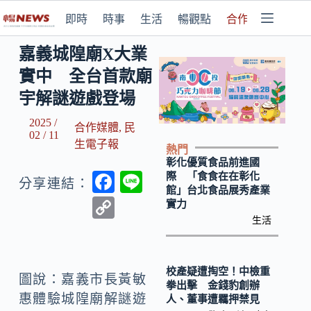
即時
時事
生活
暢觀點
合作媒體
嘉義城隍廟X大業
實中 全台首款廟
宇解謎遊戲登場
2025 /
合作媒體
,
民
02 / 11
生電子報
熱門
彰化優質食品前進國
F
Li
際 「食食在在彰化
分享連結：
館」台北食品展秀產業
ac
n
C
實力
e
e
生活
o
b
p
o
y
校產疑遭掏空！中檢重
圖說：嘉義市長黃敏
拳出擊 金錢豹創辦
o
Li
惠體驗城隍廟解謎遊
人、董事遭羈押禁見