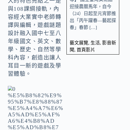
大的特色亮點之一是
迎接農曆馬年，自今
與108課綱接軌，內
（24）日起至元宵節推
容經大業實中老師轉
出「丙午躍春—藝起探
譯與編輯，遊戲謎題
春」春節 […]
設計融入國中七至八
年級國文、英文、數
藝文展覽
,
生活
,
影音新
學、歷史、自然等學
聞
,
首頁影片
科內容，創造出讓人
耳目一新的遊戲及學
習體驗。