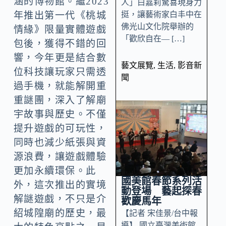
涵的博物館。繼2023
人」白嘉莉驚喜現身力
挺，讓藝術家白丰中在
年推出第一代《桃城
佛光山文化院舉辦的
情緣》限量實體遊戲
「歡欣自在— […]
包後，獲得不錯的回
響，今年更是結合數
藝文展覽
,
生活
,
影音新
位科技讓玩家只需透
聞
過手機，就能解開重
重謎團，深入了解廟
宇故事與歷史。不僅
提升遊戲的可玩性，
同時也減少紙張與資
源浪費，讓遊戲體驗
更加永續環保。此
國美館春節系列活
外，這次推出的實境
動登場 藝起探春
解謎遊戲，不只是介
歡慶馬年
紹城隍廟的歷史，最
【記者 宋佳景/台中報
導】 國立臺灣美術館