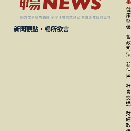
健
康
醫
藥
新聞觀點，暢所欲言
警
政
司
法
新
住
民
社
會
交
通
財
經
政