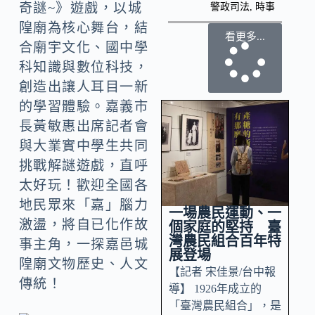
奇謎~》遊戲，以城
警政司法
,
時事
隍廟為核心舞台，結
看更多...
合廟宇文化、國中學
科知識與數位科技，
創造出讓人耳目一新
的學習體驗。嘉義市
長黃敏惠出席記者會
與大業實中學生共同
挑戰解謎遊戲，直呼
太好玩！歡迎全國各
地民眾來「嘉」腦力
一場農民運動、一
激盪，將自已化作故
個家庭的堅持 臺
灣農民組合百年特
事主角，一探嘉邑城
展登場
隍廟文物歷史、人文
【記者 宋佳景/台中報
傳統！
導】 1926年成立的
「臺灣農民組合」，是