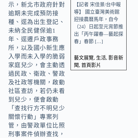
示，新北市政府針對
【記者 宋佳景/台中報
導】 國立臺灣美術館
逾期未完成預防接
迎接農曆馬年，自今
種、逕為出生登記、
（24）日起至元宵節推
未納全民健保逾1
出「丙午躍春—藝起探
年、逕遷戶政事務
春」春節 […]
所，以及國小新生應
入學而未入學的脆弱
藝文展覽
,
生活
,
影音新
家庭兒少，會主動透
聞
,
首頁影片
過民政、衛政、警政
及社政等機關，啟動
社區查訪，若仍未看
到兒少，便會啟動
「查找行方不明兒少
關懷行動」專案列
管，由警政單位比照
刑事案件偵辦查找，