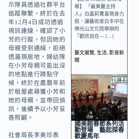
示隊員透過社群平台
導】 「最美麗主持
追蹤聯繫，終於在去
人」白嘉莉驚喜現身力
挺，讓藝術家白丰中在
年12月4日成功透過
佛光山文化院舉辦的
視訊連線，確認了小
「歡欣自在— […]
芳的行蹤，但因她的
母親受到通緝，拒絕
藝文展覽
,
生活
,
影音新
透漏現居地，婦幼隊
聞
在小芳母親可能出沒
的地點進行蹲點守
候，終於在農曆年前
於租屋處尋獲小芳和
她的母親，並帶回偵
訊，後續予以小芳妥
善照顧。
國美館春節系列活
動登場 藝起探春
社會局長李美珍表
歡慶馬年