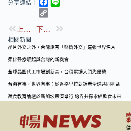
F
Li
分享連結：
ac
n
C
e
e
o
b
上一篇
下一篇
p
o
y
相關新聞
o
晶片外交之外，台灣還有「醫衛外交」這張世界名片
Li
k
n
柔佛醫療崛起與台灣的新機會
k
全球晶圓代工市場創新高，台積電擴大領先優勢
台海有事，世界有事：從香格里拉對話看全球共同利益
蔬食教育論壇於新加坡慈濟舉行 跨界共探永續飲食未來
健