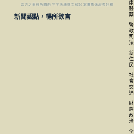
康
醫
藥
新聞觀點，暢所欲言
警
政
司
法
新
住
民
社
會
交
通
財
經
政
治
全