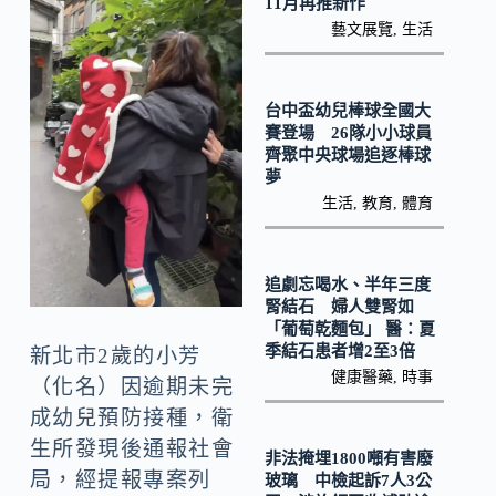
o
Li
11月再推新作
藝文展覽
,
生活
k
n
k
台中盃幼兒棒球全國大
賽登場 26隊小小球員
齊聚中央球場追逐棒球
夢
生活
,
教育
,
體育
追劇忘喝水、半年三度
腎結石 婦人雙腎如
「葡萄乾麵包」 醫：夏
季結石患者增2至3倍
新北市2歲的小芳
健康醫藥
,
時事
（化名）因逾期未完
成幼兒預防接種，衛
生所發現後通報社會
非法掩埋1800噸有害廢
局，經提報專案列
玻璃 中檢起訴7人3公