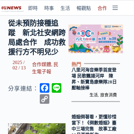
即時
時事
生活
暢觀點
合作媒體
從未預防接種追
蹤 新北社安網跨
局處合作 成功救
援行方不明兒少
2025 /
熱門
合作媒體
,
民
02 / 13
八里河海音樂季首度登
生電子報
場 民歌飄揚河岸 陳
昇、新寶島康樂隊28日
F
Li
壓軸接棒
分享連結：
ac
n
生活
,
旅食消費
C
e
e
o
b
p
婚姻倒著看，更懂珍惜
當下！《倒數婚姻》臺
o
y
中三場完售 故事工廠