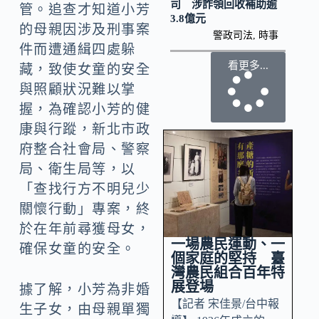
司 涉詐領回收補助逾
管。追查才知道小芳
3.8億元
的母親因涉及刑事案
警政司法
,
時事
件而遭通緝四處躲
看更多...
藏，致使女童的安全
與照顧狀況難以掌
握，為確認小芳的健
康與行蹤，新北市政
府整合社會局、警察
局、衛生局等，以
「查找行方不明兒少
關懷行動」專案，終
於在年前尋獲母女，
一場農民運動、一
確保女童的安全。
個家庭的堅持 臺
灣農民組合百年特
展登場
據了解，小芳為非婚
【記者 宋佳景/台中報
生子女，由母親單獨