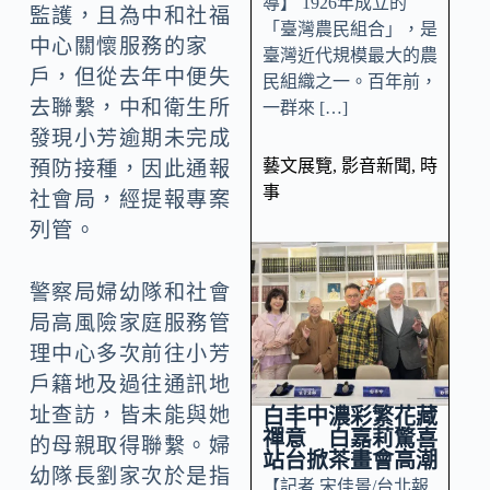
導】 1926年成立的
監護，且為中和社福
「臺灣農民組合」，是
中心關懷服務的家
臺灣近代規模最大的農
戶，但從去年中便失
民組織之一。百年前，
去聯繫，中和衛生所
一群來 […]
發現小芳逾期未完成
藝文展覽
,
影音新聞
,
時
預防接種，因此通報
事
社會局，經提報專案
列管。
警察局婦幼隊和社會
局高風險家庭服務管
理中心多次前往小芳
戶籍地及過往通訊地
址查訪，皆未能與她
白丰中濃彩繁花藏
禪意 白嘉莉驚喜
的母親取得聯繫。婦
站台掀茶畫會高潮
幼隊長劉家次於是指
【記者 宋佳景/台北報