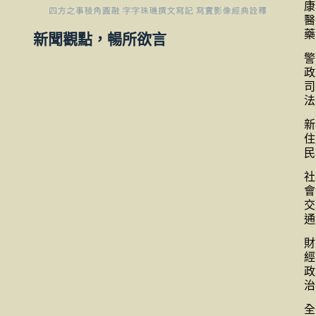
康
醫
藥
新聞觀點，暢所欲言
警
政
司
法
新
住
民
社
會
交
通
財
經
政
治
全