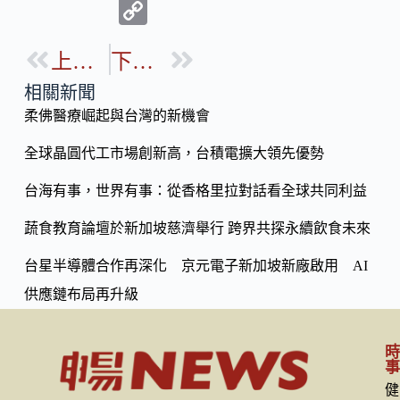
ac
n
C
e
e
o
b
上一篇
下一篇
p
o
y
相關新聞
o
柔佛醫療崛起與台灣的新機會
Li
k
n
全球晶圓代工市場創新高，台積電擴大領先優勢
k
台海有事，世界有事：從香格里拉對話看全球共同利益
蔬食教育論壇於新加坡慈濟舉行 跨界共探永續飲食未來
台星半導體合作再深化 京元電子新加坡新廠啟用 AI
供應鏈布局再升級
健