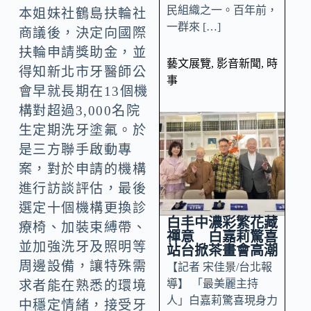
民組織之一。百年前，
本姐妹社鶴島扶輪社
一群來 […]
商議後，決定向國際
扶輪申請獎助金，並
藝文展覽
,
影音新聞
,
時
得知新北市牙醫師公
事
會早就長期在13個機
構對超過3,000名院
生定期洗牙塗氟。於
是三方聯手啟動專
案，對於申請的機構
進行訪談評估，最後
選定十個機構更換診
白丰中濃彩繁花藏
療椅、加裝束縛帶、
禪意 白嘉莉驚喜
並加強洗牙及照明等
站台掀茶畫會高潮
周邊設備，讓特殊需
【記者 宋佳景/台北報
導】 「最美麗主持
求者能在熟悉的環境
人」白嘉莉驚喜現身力
中穩定情緒，接受牙