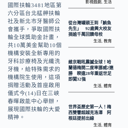
o
y
影視戲劇
,
生活
國際扶輪3481地區第
o
Li
六分區台北艋舺扶輪
k
n
社及新北市牙醫師公
從台灣罐頭王到「鮪魚
k
先生」 92歲興大校友
會攜手，爭取國際扶
捐逾千萬回饋母校
輪全球獎助金計畫，
生活
,
教育
共10萬美金幫助10個
機構安裝全新專用的
牙科診療椅及光纖洗
維京戰吼震撼全球！哈
蘭德梅開二度率挪威2連
牙機，給特殊需求的
勝 睽違28年重返世足
機構院生使用，這項
即闖32強
捐贈活動及首座啟用
生活
,
體育
儀式今(14)日在三峽
春暉啟能中心舉辦，
世界盃歷史第一人！梅
展現國際扶輪的大愛
西雙響超越克洛澤 阿
精神。
根廷提前出線
生活
,
體育