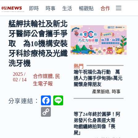
即時
時事
生活
暢觀點
合作媒體
艋舺扶輪社及新北
牙醫師公會攜手爭
取 為10機構安裝
牙科診療椅及光纖
洗牙機
熱門
端午祝福化為行動 萬
2025 /
合作媒體
,
民
通人力攜手伊甸捐6萬元
02 / 14
生電子報
關懷身障朋友
產業脈絡
,
時事
F
Li
分享連結：
ac
n
C
等了24年終於圓夢！阿
e
e
o
弟發片化身黑道大哥
吻戲纏綿拍到像「喪
b
p
屍」