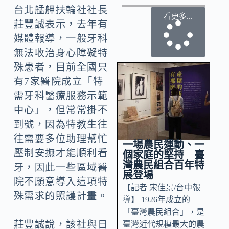
台北艋舺扶輪社社長
看更多...
莊豐誠表示，去年有
媒體報導，一般牙科
無法收治身心障礙特
殊患者，目前全國只
有7家醫院成立「特
需牙科醫療服務示範
中心」，但常常掛不
到號，因為特教生往
往需要多位助理幫忙
一場農民運動、一
壓制安撫才能順利看
個家庭的堅持 臺
灣農民組合百年特
牙，因此一些區域醫
展登場
院不願意導入這項特
【記者 宋佳景/台中報
殊需求的照護計畫。
導】 1926年成立的
「臺灣農民組合」，是
莊豐誠說，該社與日
臺灣近代規模最大的農