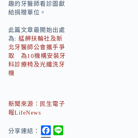
趣的牙醫師看診圖獻
給捐贈單位。
此篇文章最開始出處
為:
艋舺扶輪社及新
北牙醫師公會攜手爭
取 為10機構安裝牙
科診療椅及光纖洗牙
機
新聞來源：民生電子
報LifeNews
F
Li
分享連結：