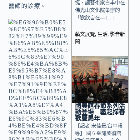
挺，讓藝術家白丰中在
醫師的診療。
佛光山文化院舉辦的
「歡欣自在— […]
藝文展覽
,
生活
,
影音新
聞
國美館春節系列活
動登場 藝起探春
歡慶馬年
【記者 宋佳景/台中報
導】 國立臺灣美術館