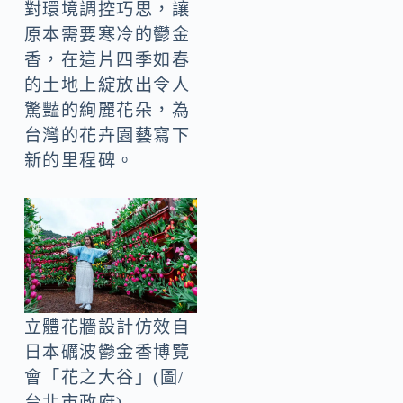
對環境調控巧思，讓
原本需要寒冷的鬱金
香，在這片四季如春
的土地上綻放出令人
驚豔的絢麗花朵，為
台灣的花卉園藝寫下
新的里程碑。
立體花牆設計仿效自
日本礪波鬱金香博覽
會「花之大谷」(圖/
台北市政府)