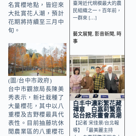
臺灣近代規模最大的農
名賞櫻地點，皆迎來
民組織之一。百年前，
大批賞花人潮，預計
一群來 […]
花期將持續至三月中
旬。
藝文展覽
,
影音新聞
,
時
事
(圖/台中市政府)
台中市觀旅局長陳美
秀表示，新社栽種了
白丰中濃彩繁花藏
大量櫻花，其中以八
禪意 白嘉莉驚喜
重櫻及吉野櫻最具代
站台掀茶畫會高潮
表性。目前抽藤坑休
【記者 宋佳景/台北報
導】 「最美麗主持
閒農業區的八重櫻花