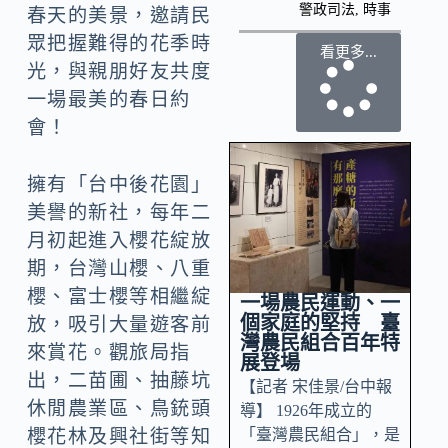
警政司法
,
時事
春天的美景，邀請民
眾把握難得的花季時
看更多...
光，與親朋好友共度
一場最美的春日約
會！
擁有「台中後花園」
美譽的新社，每年二
月初起進入櫻花綻放
期，台灣山櫻、八重
櫻、富士櫻等相繼綻
一場農民運動、一
個家庭的堅持 臺
放，吸引大量遊客前
灣農民組合百年特
來賞花。觀旅局指
展登場
出，二苗圃、抽藤坑
【記者 宋佳景/台中報
休閒農業區、鳥銃頭
導】 1926年成立的
「臺灣農民組合」，是
櫻花林及興社街等知