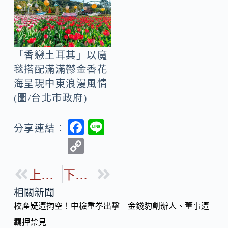
「香戀土耳其」以魔
毯搭配滿滿鬱金香花
海呈現中東浪漫風情
(圖/台北市政府)
F
Li
分享連結：
ac
n
C
e
e
o
b
上一篇
下一篇
p
o
y
相關新聞
o
校產疑遭掏空！中檢重拳出擊 金錢豹創辦人、董事遭
Li
k
羈押禁見
n