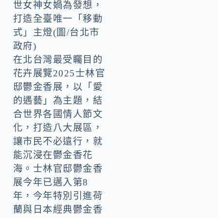
世女神女媧為發想，
打造全臺唯一「移動
式」主燈(圖/台北市
政府)
在北台灣最受矚目的
花卉展覽2025士林官
邸鬱金香展，以「愛
的遇藝」為主題，結
合世界各國情人節文
化，打造八大展區，
讓市民不必遠行，就
能沉浸在鬱金香花
海。士林官邸鬱金香
展今年已邁入第8
年，今年特別引進荷
蘭與日本經典鬱金香