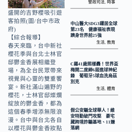
o
Li
警政司法
,
時事
k
n
盛開的吉野櫻吸引遊
k
客拍照(圖/台中市政
中山醫大SDG3躍居全球
府)
第23名 健康福祉表現
躋身世界前25強
【綜合報導】
生活
,
教育
春天來臨，台中新社
櫻花季與台北士林官
邸鬱金香展相繼登
C羅41歲照樣轟！世界盃
梅開二度締6屆進球神紀
場，為全台民眾帶來
錄 葡萄牙5球血洗烏茲
視覺與心靈的雙重饗
別克
宴。新社滿山遍野的
生活
,
體育
櫻花，士林官邸燦爛
綻放的鬱金香，都為
假公安騙全球華人！維
這個春季增添無限浪
安特勤破門攻堅 豪宅
漫。台中與台北各自
藏跨境詐騙基地、11嫌
以櫻花與鬱金香妝點
落網