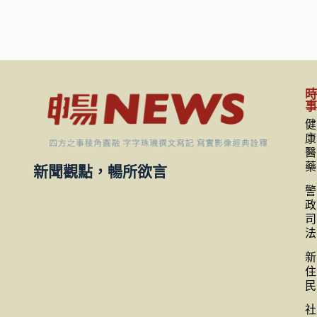
健
康
醫
藥
新聞觀點，暢所欲言
警
政
司
法
新
住
民
社