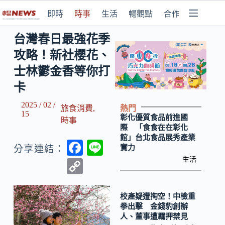
即時
時事
生活
暢觀點
合作媒體
台灣春日最強花季
攻略！新社櫻花、
士林鬱金香等你打
卡
2025 / 02 /
熱門
旅食消費
,
15
彰化優質食品前進國
時事
際 「食食在在彰化
館」台北食品展秀產業
F
Li
實力
分享連結：
ac
n
生活
C
e
e
o
b
p
校產疑遭掏空！中檢重
拳出擊 金錢豹創辦
o
y
人、董事遭羈押禁見