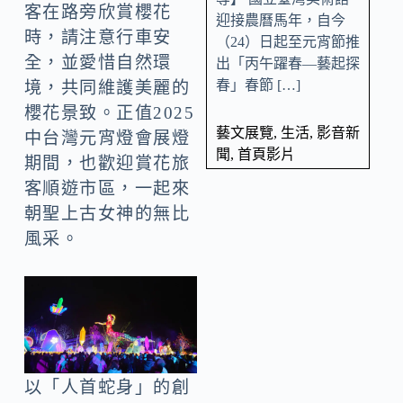
客在路旁欣賞櫻花
迎接農曆馬年，自今
時，請注意行車安
（24）日起至元宵節推
全，並愛惜自然環
出「丙午躍春—藝起探
春」春節 […]
境，共同維護美麗的
櫻花景致。正值2025
藝文展覽
,
生活
,
影音新
中台灣元宵燈會展燈
聞
,
首頁影片
期間，也歡迎賞花旅
客順遊市區，一起來
朝聖上古女神的無比
風采。
以「人首蛇身」的創