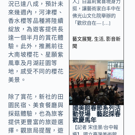
人」白嘉莉驚喜現身力
況已達八成，預計未
挺，讓藝術家白丰中在
來幾週內，河津櫻、
佛光山文化院舉辦的
香水櫻等品種將陸續
「歡欣自在— […]
綻放，為遊客提供長
達一個半月的賞花體
藝文展覽
,
生活
,
影音新
驗。此外，推薦前往
聞
大南坡櫻花、星願紫
風車及月湖莊園等
地，感受不同的櫻花
美景。
除了賞花，新社的田
園民宿、美食餐廳與
國美館春節系列活
採菇體驗，也為旅客
動登場 藝起探春
歡慶馬年
提供更豐富的旅遊選
【記者 宋佳景/台中報
擇。觀旅局提醒，遊
導】 國立臺灣美術館