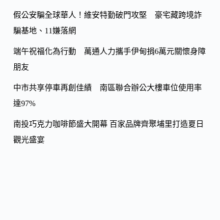
k
假公安騙全球華人！維安特勤破門攻堅 豪宅藏跨境詐
騙基地、11嫌落網
端午祝福化為行動 萬通人力攜手伊甸捐6萬元關懷身障
朋友
中市共享停車再創佳績 南區聯合辦公大樓車位使用率
達97%
南投巧克力咖啡節盛大開幕 百家品牌齊聚埔里打造夏日
觀光盛宴