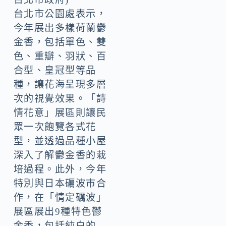
台北市公園處表示，
今年展出多樣荷蘭鬱
金香，包括單色、雙
色、重瓣、羽狀、百
合型、皇冠型等品
種，讓花海呈現多層
次的視覺效果。「詩
情花意」展區則讓民
眾一次飽覽各式花
型，並透過品種小屋
深入了解鬱金香的栽
培過程。此外，今年
特別與日本礪波市合
作，在「情定礪波」
展區展出9種特色鬱
金香，包括純白的