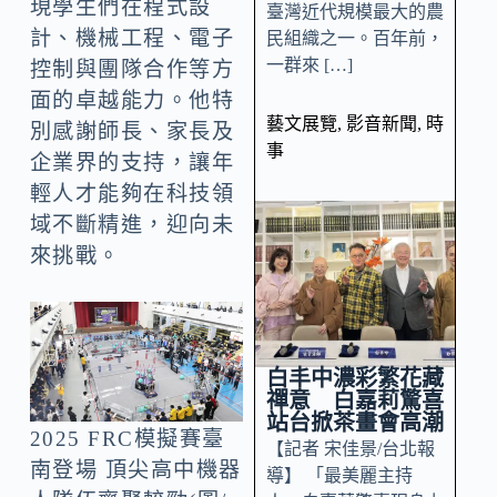
現學生們在程式設
臺灣近代規模最大的農
計、機械工程、電子
民組織之一。百年前，
一群來 […]
控制與團隊合作等方
面的卓越能力。他特
藝文展覽
,
影音新聞
,
時
別感謝師長、家長及
事
企業界的支持，讓年
輕人才能夠在科技領
域不斷精進，迎向未
來挑戰。
白丰中濃彩繁花藏
禪意 白嘉莉驚喜
站台掀茶畫會高潮
2025 FRC模擬賽臺
【記者 宋佳景/台北報
南登場 頂尖高中機器
導】 「最美麗主持