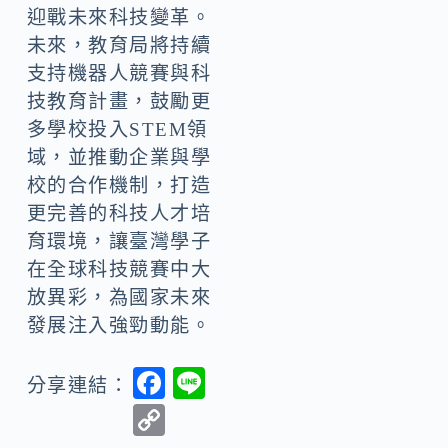
迎戰未來科技變革。
未來，教育局將持續
支持機器人競賽與科
技教育計畫，鼓勵更
多學校投入STEM領
域，並推動企業與學
校的合作機制，打造
更完善的科技人才培
育環境，讓臺灣學子
在全球科技競賽中大
放異彩，為國家未來
發展注入強勁動能。
F
Li
分享連結：
ac
n
C
e
e