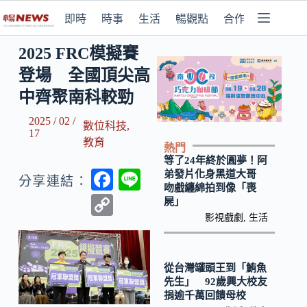
即時
時事
生活
暢觀點
合作媒體
2025 FRC模擬賽
登場 全國頂尖高
中齊聚南科較勁
2025 / 02 /
數位科技
,
17
教育
熱門
等了24年終於圓夢！阿
F
Li
弟發片化身黑道大哥
分享連結：
吻戲纏綿拍到像「喪
ac
n
C
屍」
e
e
影視戲劇
,
生活
o
b
p
o
y
從台灣罐頭王到「鮪魚
先生」 92歲興大校友
o
Li
捐逾千萬回饋母校