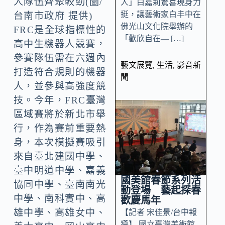
人隊伍齊聚較勁(圖/
人」白嘉莉驚喜現身力
挺，讓藝術家白丰中在
台南市政府 提供)
佛光山文化院舉辦的
FRC是全球指標性的
「歡欣自在— […]
高中生機器人競賽，
參賽隊伍需在六週內
藝文展覽
,
生活
,
影音新
打造符合規則的機器
聞
人，並參與高強度競
技。今年，FRC臺灣
區域賽將於新北市舉
行，作為賽前重要熱
身，本次模擬賽吸引
來自臺北建國中學、
臺中明道中學、嘉義
國美館春節系列活
協同中學、臺南南光
動登場 藝起探春
中學、南科實中、高
歡慶馬年
雄中學、高雄女中、
【記者 宋佳景/台中報
導】 國立臺灣美術館