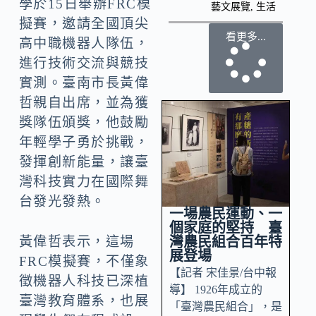
學於15日舉辦FRC模
藝文展覽
,
生活
擬賽，邀請全國頂尖
看更多...
高中職機器人隊伍，
進行技術交流與競技
實測。臺南市長黃偉
哲親自出席，並為獲
獎隊伍頒獎，他鼓勵
年輕學子勇於挑戰，
發揮創新能量，讓臺
灣科技實力在國際舞
台發光發熱。
一場農民運動、一
個家庭的堅持 臺
灣農民組合百年特
黃偉哲表示，這場
展登場
FRC模擬賽，不僅象
【記者 宋佳景/台中報
徵機器人科技已深植
導】 1926年成立的
臺灣教育體系，也展
「臺灣農民組合」，是