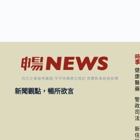
健
康
醫
藥
新聞觀點，暢所欲言
警
政
司
法
新
住