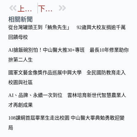
o
b
上一篇
下一篇
p
o
y
相關新聞
o
從台灣罐頭王到「鮪魚先生」 92歲興大校友捐逾千萬
Li
k
回饋母校
n
k
AI搶飯碗別怕！中山醫大推30+專班 最長10年修業助你
拚第二人生
國軍文藝金像獎作品巡展中興大學 全民國防教育走入
校園與社區
AI、品牌、永續一次到位 雲林培育新世代智慧農業人
才再創成果
108課綱首屆畢業生走出校園 中山醫大畢典勉勇敢迎變
局