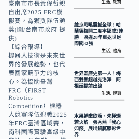
k
n
生活
,
教育
臺南市市長黃偉哲親
k
自出席2025 FRC模
擬賽，為獲獎隊伍頒
維京戰吼震撼全球！哈
獎(圖/台南市政府 提
蘭德梅開二度率挪威2連
勝 睽違28年重返世足
供)
即闖32強
【綜合報導】
生活
,
體育
機器人技術是未來世
界的發展趨勢，也代
表國家競爭力的核
世界盃歷史第一人！梅
西雙響超越克洛澤 阿
心。為協助臺灣
根廷提前出線
FRC（FIRST
生活
,
體育
Robotics
Competition）機器
人競賽隊伍迎戰2025
水果鮮嫩欲滴、朱槿燦
若火焰 張秀燕「我心
年FRC臺灣區域賽，
如燄」展出細膩膠彩世
南科國際實驗高級中
界