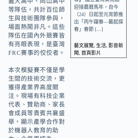
義大高中、岡山高中
迎接農曆馬年，自今
等隊伍，共計百位師
（24）日起至元宵節推
生與技術團隊參與，
出「丙午躍春—藝起探
場面熱鬧非凡。這些
春」春節 […]
隊伍在國內外競賽皆
有亮眼表現，是臺灣
藝文展覽
,
生活
,
影音新
FRC賽事的佼佼者。
聞
,
首頁影片
本次模擬賽不僅是學
生間的技術交流，更
獲得產業界高度關
注。現場有科技企業
代表、贊助商、家長
會成員等貴賓共襄盛
舉，顯示產學合作對
於機器人教育的助