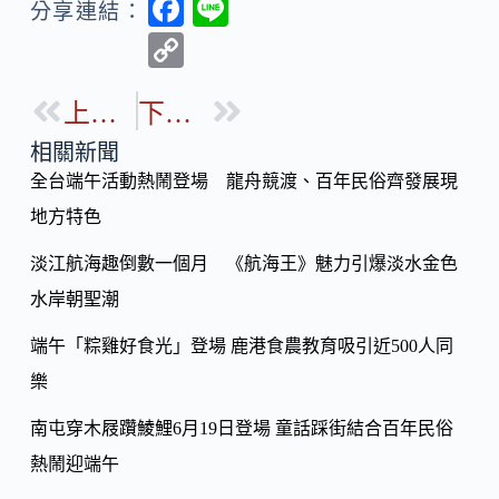
F
Li
分享連結：
ac
n
C
e
e
o
b
上一篇
下一篇
p
o
y
相關新聞
o
全台端午活動熱鬧登場 龍舟競渡、百年民俗齊發展現
Li
k
地方特色
n
k
淡江航海趣倒數一個月 《航海王》魅力引爆淡水金色
水岸朝聖潮
端午「粽雞好食光」登場 鹿港食農教育吸引近500人同
樂
南屯穿木屐躦鯪鯉6月19日登場 童話踩街結合百年民俗
熱鬧迎端午