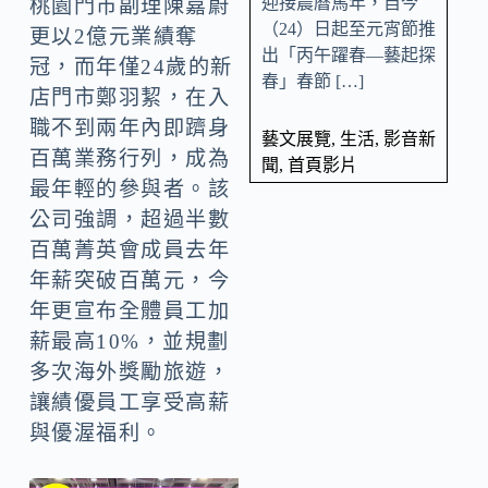
迎接農曆馬年，自今
桃園門市副理陳嘉蔚
（24）日起至元宵節推
更以2億元業績奪
出「丙午躍春—藝起探
冠，而年僅24歲的新
春」春節 […]
店門市鄭羽絜，在入
職不到兩年內即躋身
藝文展覽
,
生活
,
影音新
百萬業務行列，成為
聞
,
首頁影片
最年輕的參與者。該
公司強調，超過半數
百萬菁英會成員去年
年薪突破百萬元，今
年更宣布全體員工加
薪最高10%，並規劃
多次海外獎勵旅遊，
讓績優員工享受高薪
與優渥福利。