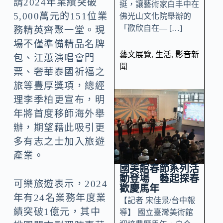
請2024年業績突破
挺，讓藝術家白丰中在
5,000萬元的151位業
佛光山文化院舉辦的
「歡欣自在— […]
務精英齊聚一堂。現
場不僅準備精品名牌
藝文展覽
,
生活
,
影音新
包、江蕙演唱會門
聞
票、奢華泰國祈福之
旅等豐厚獎項，總經
理李季柏更宣布，明
年將首度移師海外舉
辦，期望藉此吸引更
多有志之士加入旅遊
產業。
國美館春節系列活
動登場 藝起探春
可樂旅遊表示，2024
歡慶馬年
年有24名業務年度業
【記者 宋佳景/台中報
績突破1億元，其中
導】 國立臺灣美術館