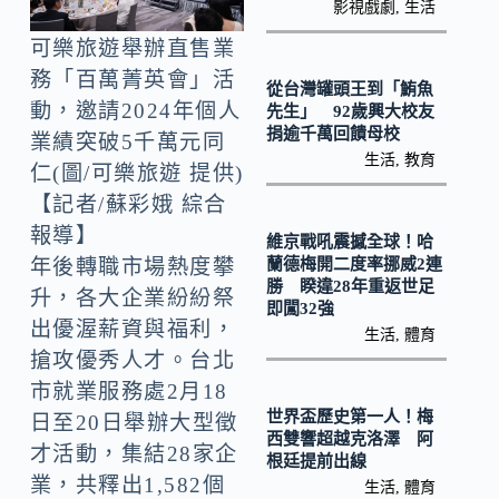
o
Li
影視戲劇
,
生活
k
n
可樂旅遊舉辦直售業
k
務「百萬菁英會」活
從台灣罐頭王到「鮪魚
動，邀請2024年個人
先生」 92歲興大校友
捐逾千萬回饋母校
業績突破5千萬元同
生活
,
教育
仁(圖/可樂旅遊 提供)
【記者/蘇彩娥 綜合
報導】
維京戰吼震撼全球！哈
蘭德梅開二度率挪威2連
年後轉職市場熱度攀
勝 睽違28年重返世足
升，各大企業紛紛祭
即闖32強
出優渥薪資與福利，
生活
,
體育
搶攻優秀人才。台北
市就業服務處2月18
世界盃歷史第一人！梅
日至20日舉辦大型徵
西雙響超越克洛澤 阿
才活動，集結28家企
根廷提前出線
業，共釋出1,582個
生活
,
體育