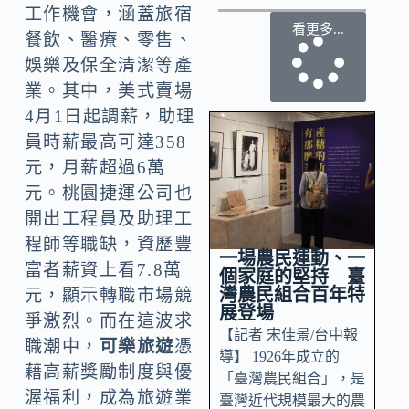
工作機會，涵蓋旅宿
看更多...
餐飲、醫療、零售、
娛樂及保全清潔等產
業。其中，美式賣場
4月1日起調薪，助理
員時薪最高可達358
元，月薪超過6萬
元。桃園捷運公司也
開出工程員及助理工
程師等職缺，資歷豐
一場農民運動、一
富者薪資上看7.8萬
個家庭的堅持 臺
灣農民組合百年特
元，顯示轉職市場競
展登場
爭激烈。而在這波求
【記者 宋佳景/台中報
職潮中，
可樂旅遊
憑
導】 1926年成立的
藉高薪獎勵制度與優
「臺灣農民組合」，是
渥福利，成為旅遊業
臺灣近代規模最大的農