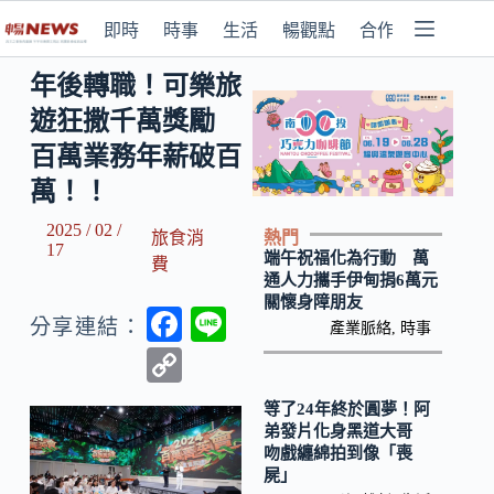
即時
時事
生活
暢觀點
合作媒體
年後轉職！可樂旅
遊狂撒千萬獎勵
百萬業務年薪破百
萬！！
2025 / 02 /
熱門
旅食消
17
端午祝福化為行動 萬
費
通人力攜手伊甸捐6萬元
關懷身障朋友
F
Li
分享連結：
產業脈絡
,
時事
ac
n
C
e
e
o
等了24年終於圓夢！阿
b
p
弟發片化身黑道大哥
吻戲纏綿拍到像「喪
o
y
屍」