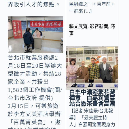
界吸引人才的焦點。
民組織之一。百年前，
一群來 […]
藝文展覽
,
影音新聞
,
時
事
台北市就業服務處2
月18日至20日舉辦大
型徵才活動，集結28
家企業，共釋出
1,582個工作機會(圖/
白丰中濃彩繁花藏
禪意 白嘉莉驚喜
台北市政府 提供)
站台掀茶畫會高潮
2月15日，可樂旅遊
【記者 宋佳景/台北報
於李方艾美酒店舉辦
導】 「最美麗主持
「百萬菁英會」，邀
人」白嘉莉驚喜現身力