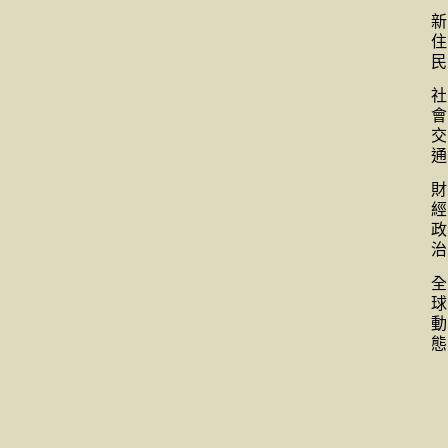
新
住
民
社
會
交
通
財
經
政
治
全
球
動
態