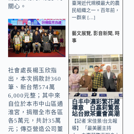
臺灣近代規模最大的農
關心。
民組織之一。百年前，
一群來 […]
藝文展覽
,
影音新聞
,
時
事
社會處長楊玉欣指
出，本次捐款計360
筆、新台幣574萬
6,000元整；其中來
白丰中濃彩繁花藏
自位於本市中山區通
禪意 白嘉莉驚喜
淮宮，捐贈全市各區
站台掀茶畫會高潮
各5萬元，共計35萬
【記者 宋佳景/台北報
導】 「最美麗主持
元；傳亞營造公司董