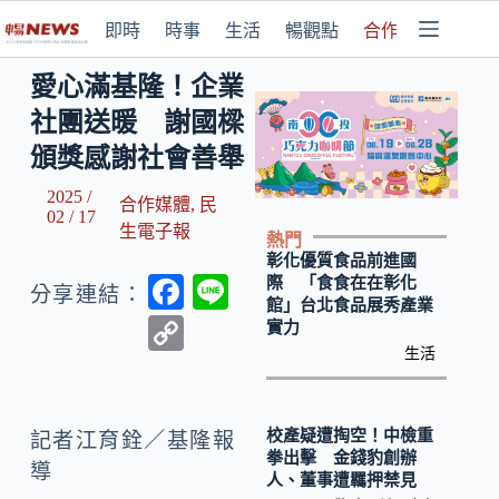
即時
時事
生活
暢觀點
合作媒體
愛心滿基隆！企業
社團送暖 謝國樑
頒獎感謝社會善舉
2025 /
合作媒體
,
民
02 / 17
生電子報
熱門
彰化優質食品前進國
F
Li
際 「食食在在彰化
分享連結：
館」台北食品展秀產業
ac
n
C
實力
e
e
生活
o
b
p
o
y
校產疑遭掏空！中檢重
記者江育銓／基隆報
拳出擊 金錢豹創辦
o
Li
導
人、董事遭羈押禁見