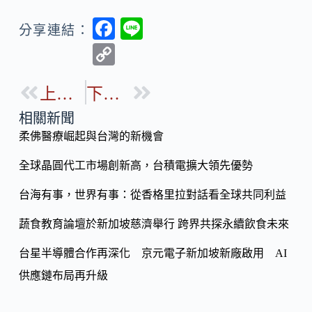
F
Li
分享連結：
ac
n
C
e
e
o
b
上一篇
下一篇
p
o
y
相關新聞
o
柔佛醫療崛起與台灣的新機會
Li
k
n
全球晶圓代工市場創新高，台積電擴大領先優勢
k
台海有事，世界有事：從香格里拉對話看全球共同利益
蔬食教育論壇於新加坡慈濟舉行 跨界共探永續飲食未來
台星半導體合作再深化 京元電子新加坡新廠啟用 AI
供應鏈布局再升級