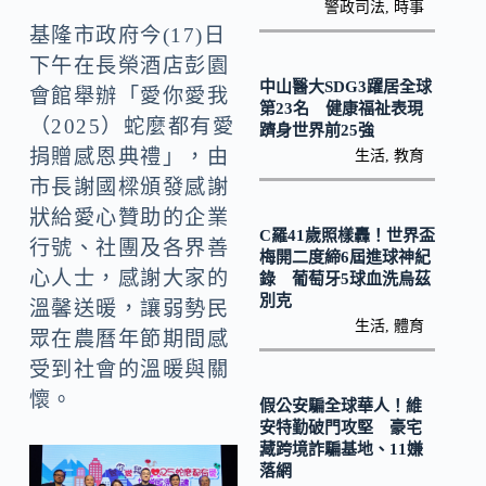
k
n
警政司法
,
時事
基隆市政府今(17)日
k
下午在長榮酒店彭園
中山醫大SDG3躍居全球
會館舉辦「愛你愛我
第23名 健康福祉表現
（2025）蛇麼都有愛
躋身世界前25強
捐贈感恩典禮」，由
生活
,
教育
市長謝國樑頒發感謝
狀給愛心贊助的企業
C羅41歲照樣轟！世界盃
行號、社團及各界善
梅開二度締6屆進球神紀
心人士，感謝大家的
錄 葡萄牙5球血洗烏茲
別克
溫馨送暖，讓弱勢民
生活
,
體育
眾在農曆年節期間感
受到社會的溫暖與關
懷。
假公安騙全球華人！維
安特勤破門攻堅 豪宅
藏跨境詐騙基地、11嫌
落網