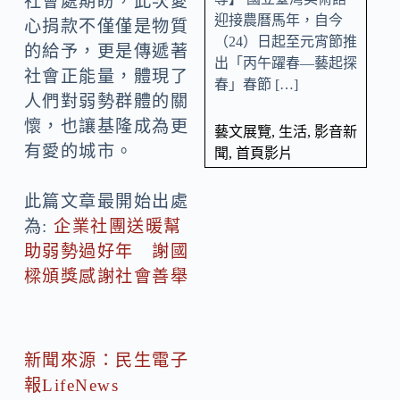
社會處期盼，此次愛
迎接農曆馬年，自今
心捐款不僅僅是物質
（24）日起至元宵節推
的給予，更是傳遞著
出「丙午躍春—藝起探
社會正能量，體現了
春」春節 […]
人們對弱勢群體的關
懷，也讓基隆成為更
藝文展覽
,
生活
,
影音新
有愛的城市。
聞
,
首頁影片
此篇文章最開始出處
為:
企業社團送暖幫
助弱勢過好年 謝國
樑頒獎感謝社會善舉
新聞來源：民生電子
報LifeNews