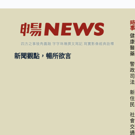
健
康
醫
藥
新聞觀點，暢所欲言
警
政
司
法
新
住
民
社
會
交
通