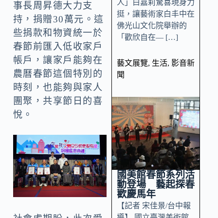
人」白嘉莉驚喜現身力
事長周昇德大力支
挺，讓藝術家白丰中在
持，捐贈30萬元。這
佛光山文化院舉辦的
些捐款和物資統一於
「歡欣自在— […]
春節前匯入低收家戶
帳戶，讓家戶能夠在
藝文展覽
,
生活
,
影音新
農曆春節這個特別的
聞
時刻，也能夠與家人
團聚，共享節日的喜
悅。
國美館春節系列活
動登場 藝起探春
歡慶馬年
【記者 宋佳景/台中報
導】 國立臺灣美術館