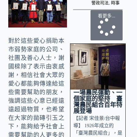
警政司法
,
時事
看更多...
對於這些愛心捐助本
市弱勢家庭的公司、
社團及善心人士，謝
國樑除了表示由衷感
謝，相信社會大眾的
愛心都能夠傳達給這
些需要幫助的朋友，
一場農民運動、一
個家庭的堅持 臺
強調這些心意已經遠
灣農民組合百年特
遠超過物質，也希望
展登場
在大家的拋磚引玉之
【記者 宋佳景/台中報
導】 1926年成立的
下，能夠給予社會上
「臺灣農民組合」，是
需要幫助的人更多的