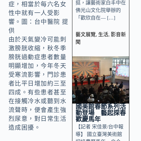
挺，讓藝術家白丰中在
症，相當於每六名女
佛光山文化院舉辦的
性中就有一人受影
「歡欣自在— […]
響。圖：台中醫院 提
供
藝文展覽
,
生活
,
影音新
由於天氣變冷可能刺
聞
激膀胱收縮，秋冬季
膀胱過動症患者數量
明顯增加，今年冬天
受寒流影響，門診患
者比平日增加約三至
四成。有些患者甚至
在接觸冷水或聽到水
國美館春節系列活
流聲時，便會產生強
動登場 藝起探春
烈尿意，對日常生活
歡慶馬年
【記者 宋佳景/台中報
造成困擾。
導】 國立臺灣美術館