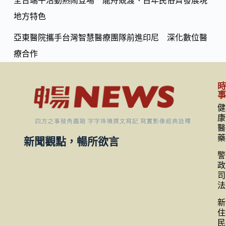
全台端午活動熱鬧登場 龍舟競渡、百年民俗齊發展現
地方特色
亞東醫院攜手台灣智慧醫療團隊前進印尼 深化數位醫
療合作
健
康
醫
藥
新聞觀點，暢所欲言
警
政
司
法
新
住
民