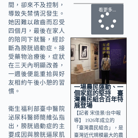
間，卻來不及控制，
看更多...
導致失禁情況發生。
她因難以啟齒而忍受
四個月，最後在家人
的陪同下就醫，經診
斷為膀胱過動症。接
受藥物治療後，症狀
在三天內明顯改善，
一週後便能重拾與好
友相約午後小憩的習
一場農民運動、一
慣。
個家庭的堅持 臺
灣農民組合百年特
展登場
衛生福利部臺中醫院
【記者 宋佳景/台中報
泌尿科醫師簡維弘指
導】 1926年成立的
出，膀胱過動症的主
「臺灣農民組合」，是
要成因與膀胱逼尿肌
臺灣近代規模最大的農