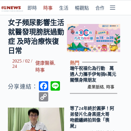
即時
時事
生活
暢觀點
合作媒體
女子頻尿影響生活
就醫發現膀胱過動
症 及時治療恢復
日常
2025 / 02 /
熱門
健康醫藥
,
24
端午祝福化為行動 萬
時事
通人力攜手伊甸捐6萬元
關懷身障朋友
F
Li
分享連結：
產業脈絡
,
時事
ac
n
C
e
e
o
等了24年終於圓夢！阿
b
p
弟發片化身黑道大哥
吻戲纏綿拍到像「喪
o
y
屍」