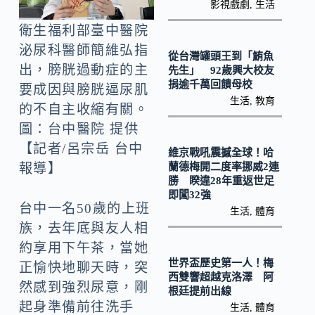
o
Li
影視戲劇
,
生活
k
n
衛生福利部臺中醫院
k
泌尿科醫師簡維弘指
從台灣罐頭王到「鮪魚
出，膀胱過動症的主
先生」 92歲興大校友
捐逾千萬回饋母校
要成因與膀胱逼尿肌
生活
,
教育
的不自主收縮有關。
圖：台中醫院 提供
【記者/呂宗岳 台中
維京戰吼震撼全球！哈
蘭德梅開二度率挪威2連
報導】
勝 睽違28年重返世足
即闖32強
台中一名50歲的上班
生活
,
體育
族，去年底與友人相
約享用下午茶，當她
世界盃歷史第一人！梅
正愉快地聊天時，突
西雙響超越克洛澤 阿
然感到強烈尿意，剛
根廷提前出線
起身準備前往洗手
生活
,
體育