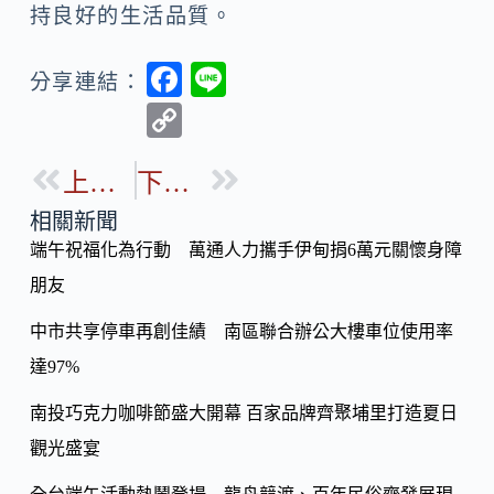
持良好的生活品質。
F
Li
分享連結：
ac
n
C
e
e
o
b
上一篇
下一篇
p
o
y
相關新聞
o
端午祝福化為行動 萬通人力攜手伊甸捐6萬元關懷身障
Li
k
朋友
n
k
中市共享停車再創佳績 南區聯合辦公大樓車位使用率
達97%
南投巧克力咖啡節盛大開幕 百家品牌齊聚埔里打造夏日
觀光盛宴