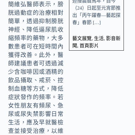
迎接農曆馬年，自今
簡維弘醫師表示，膀
（24）日起至元宵節推
胱過動症的治療相對
出「丙午躍春—藝起探
簡單，透過抑制膀胱
春」春節 […]
神經、降低逼尿肌收
縮頻率的藥物，大多
藝文展覽
,
生活
,
影音新
聞
,
首頁影片
數患者可在短時間內
獲得改善。此外，醫
師建議患者可透過減
少含咖啡因或酒精的
飲品攝取、戒菸、控
制血糖等方式，降低
症狀發作的頻率。若
女性朋友有頻尿、急
尿或尿失禁影響日常
生活，應及早就醫檢
查並接受治療，以維