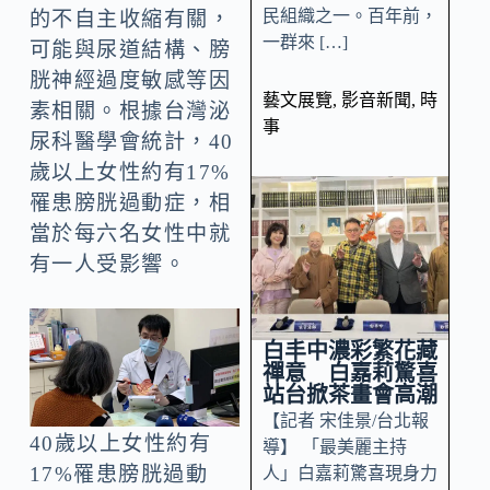
民組織之一。百年前，
的不自主收縮有關，
一群來 […]
可能與尿道結構、膀
胱神經過度敏感等因
藝文展覽
,
影音新聞
,
時
素相關。根據台灣泌
事
尿科醫學會統計，40
歲以上女性約有17%
罹患膀胱過動症，相
當於每六名女性中就
有一人受影響。
白丰中濃彩繁花藏
禪意 白嘉莉驚喜
站台掀茶畫會高潮
【記者 宋佳景/台北報
40歲以上女性約有
導】 「最美麗主持
17%罹患膀胱過動
人」白嘉莉驚喜現身力