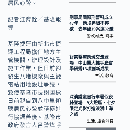
k
n
居民心聲。
k
刑事局國際刑警科成立
記者江育銓／基隆報
47年 跨境追緝不停
導
歇 去年破19案逮82嫌
警政司法
,
時事
基隆捷運由新北市捷
運工程局擔任地方主
智慧醫療跨域交流登
管機關，辦理設計及
場 中山醫大攜手產官
施工作業，但日前卻
學研秀13項創新成果
生活
,
教育
發生八堵機廠與主變
電站用地設址爭議，
致使基隆市長謝國樑
深澳鐵道自行車暑假夜
日前親自到八中里傾
騎登場 9大燈區、七夕
聽居民心聲並積極進
限定光影打造浪漫山海
之旅
行協調善後。基隆市
生活
,
旅食消費
政府發言人呂謦煒呼