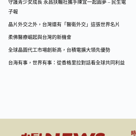
o
守護青少女成長 永昌扶輪社攜手陳宜一起圓夢 – 民生電
Li
k
子報
n
k
晶片外交之外，台灣還有「醫衛外交」這張世界名片
柔佛醫療崛起與台灣的新機會
全球晶圓代工市場創新高，台積電擴大領先優勢
台海有事，世界有事：從香格里拉對話看全球共同利益