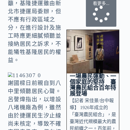
籲，基隆捷運雖由新
看更多...
北市捷運局委辦，但
不應有行政區域之
分，在進行設計及施
工時應更細膩傾聽並
接納居民之訴求，不
能犧牲基隆居民的權
益。
一場農民運動、一
個家庭的堅持 臺
謝國樑日前親自到八
灣農民組合百年特
中里傾聽居民心聲。
展登場
呂謦煒指出，以增設
【記者 宋佳景/台中報
八堵機廠為例，雖然
導】 1926年成立的
「臺灣農民組合」，是
由於捷運民生汐止線
臺灣近代規模最大的農
尚未核定，導致不確
民組織之一。百年前，