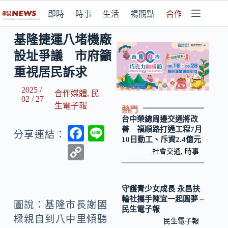
即時
時事
生活
暢觀點
合作媒體
基隆捷運八堵機廠
設址爭議 市府籲
重視居民訴求
2025 /
合作媒體
,
民
02 / 27
生電子報
熱門
台中榮總周邊交通將改
F
Li
善 福順路打通工程7月
分享連結：
10日動工、斥資2.4億元
ac
n
C
社會交通
,
時事
e
e
o
b
p
守護青少女成長 永昌扶
o
y
輪社攜手陳宜一起圓夢 –
圖說：基隆市長謝國
民生電子報
o
Li
樑親自到八中里傾聽
民生電子報