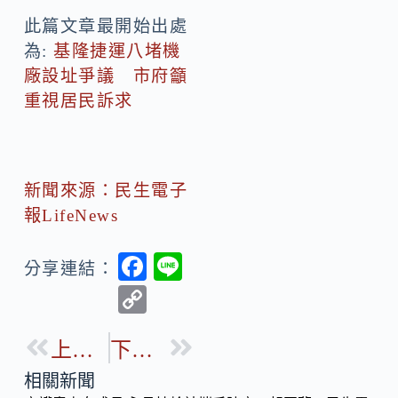
此篇文章最開始出處
為:
基隆捷運八堵機
廠設址爭議 市府籲
重視居民訴求
新聞來源：民生電子
報LifeNews
F
Li
分享連結：
ac
n
C
e
e
o
b
上一篇
下一篇
p
o
y
相關新聞