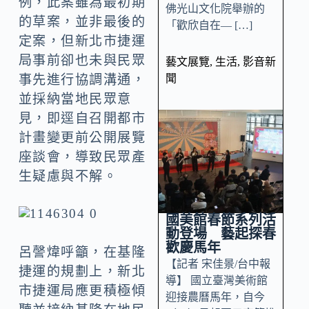
例，此案雖為最初期
佛光山文化院舉辦的
的草案，並非最後的
「歡欣自在— […]
定案，但新北市捷運
局事前卻也未與民眾
藝文展覽
,
生活
,
影音新
聞
事先進行協調溝通，
並採納當地民眾意
見，即逕自召開都市
計畫變更前公開展覽
座談會，導致民眾產
生疑慮與不解。
國美館春節系列活
動登場 藝起探春
歡慶馬年
呂謦煒呼籲，在基隆
【記者 宋佳景/台中報
捷運的規劃上，新北
導】 國立臺灣美術館
市捷運局應更積極傾
迎接農曆馬年，自今