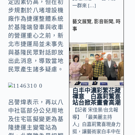
定因素仍高，但在初
一群來 […]
步規劃於八堵增設機
廠作為捷運整體系統
藝文展覽
,
影音新聞
,
時
於基隆端發車與收車
事
的營運重心之前，新
北市捷運局並未事先
與基隆民眾對話即放
出此消息，導致當地
民眾產生諸多疑慮。
白丰中濃彩繁花藏
禪意 白嘉莉驚喜
呂謦煒表示，再以八
站台掀茶畫會高潮
【記者 宋佳景/台北報
中社區部分公兒用地
導】 「最美麗主持
及住宅區擬變更為基
人」白嘉莉驚喜現身力
隆捷運主變電站為
挺，讓藝術家白丰中在