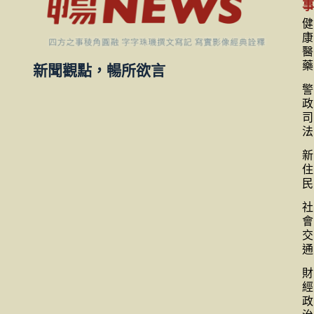
健
康
醫
藥
新聞觀點，暢所欲言
警
政
司
法
新
住
民
社
會
交
通
財
經
政