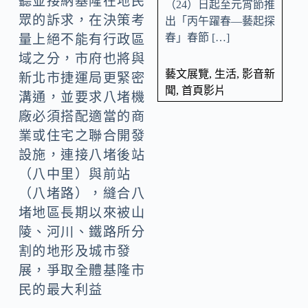
聽並接納基隆在地民
（24）日起至元宵節推
眾的訴求，在決策考
出「丙午躍春—藝起探
春」春節 […]
量上絕不能有行政區
域之分，市府也將與
藝文展覽
,
生活
,
影音新
新北市捷運局更緊密
聞
,
首頁影片
溝通，並要求八堵機
廠必須搭配適當的商
業或住宅之聯合開發
設施，連接八堵後站
（八中里）與前站
（八堵路），縫合八
堵地區長期以來被山
陵、河川、鐵路所分
割的地形及城市發
展，爭取全體基隆市
民的最大利益