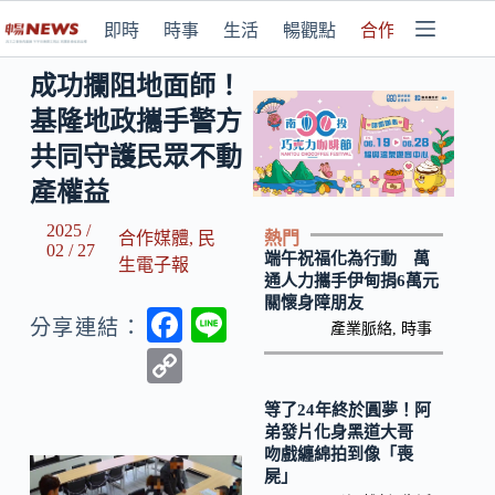
即時
時事
生活
暢觀點
合作媒體
成功攔阻地面師！
基隆地政攜手警方
共同守護民眾不動
產權益
2025 /
熱門
合作媒體
,
民
02 / 27
端午祝福化為行動 萬
生電子報
通人力攜手伊甸捐6萬元
關懷身障朋友
F
Li
分享連結：
產業脈絡
,
時事
ac
n
C
e
e
o
等了24年終於圓夢！阿
b
p
弟發片化身黑道大哥
吻戲纏綿拍到像「喪
o
y
屍」