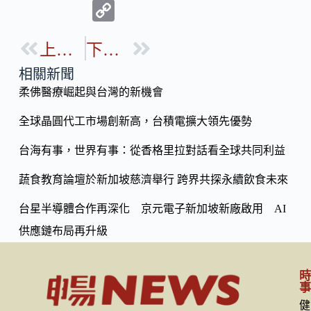
ac
n
C
e
e
o
b
上一篇
下一篇
p
o
y
相關新聞
o
柔佛醫療崛起與台灣的新機會
Li
k
n
全球晶圓代工市場創新高，台積電擴大領先優勢
k
台海有事，世界有事：從香格里拉對話看全球共同利益
蔬食教育論壇於新加坡慈濟舉行 跨界共探永續飲食未來
台星半導體合作再深化 京元電子新加坡新廠啟用 AI
供應鏈布局再升級
健