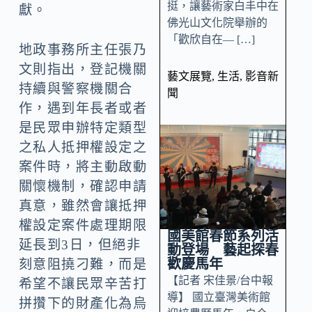
挺，讓藝術家白丰中在
獻。
佛光山文化院舉辦的
「歡欣自在— […]
地政事務所主任張乃
文則指出，登記機關
藝文展覽
,
生活
,
影音新
持續與警察機關合
聞
作，遇到年長者或者
是民眾申辦特定類型
之私人抵押權設定之
案件時，將主動啟動
關懷機制，確認申請
真意，雖然會讓抵押
權設定案件處理期限
國美館春節系列活
延長到3日，但絕非
動登場 藝起探春
歡慶馬年
刻意阻撓刁難，而是
【記者 宋佳景/台中報
希望不讓民眾辛苦打
導】 國立臺灣美術館
拼攢下的財產化為烏