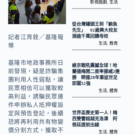
o
Li
影視戲劇
,
生活
k
n
k
從台灣罐頭王到「鮪魚
先生」 92歲興大校友
捐逾千萬回饋母校
記者江育銓／基隆報
生活
,
教育
導
基隆市地政事務所日
維京戰吼震撼全球！哈
前發現，疑是詐騙集
蘭德梅開二度率挪威2連
勝 睽違28年重返世足
團利用人性弱點，讓
即闖32強
民眾相信可以獲取較
生活
,
體育
高利益，誘騙民眾連
件申辦私人抵押權設
世界盃歷史第一人！梅
定與預告登記，後續
西雙響超越克洛澤 阿
恐將再利用共有物變
根廷提前出線
價分割方式，獲取不
生活
,
體育