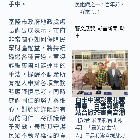
手中。
民組織之一。百年前，
一群來 […]
基隆市政府地政處處
藝文展覽
,
影音新聞
,
時
長謝旻成表示，市府
事
非常關心如何保障民
眾財產權益，將持續
透過各種管道，宣導
詐騙集團可能運用的
手法，提醒不動產所
有權人申辦各項業務
時應謹慎思考，同時
白丰中濃彩繁花藏
感謝同仁的努力與細
禪意 白嘉莉驚喜
心，對於防詐阻詐有
站台掀茶畫會高潮
功的同仁，將研議給
【記者 宋佳景/台北報
予獎勵，表彰其守護
導】 「最美麗主持
人」白嘉莉驚喜現身力
民眾不動產權益的貢