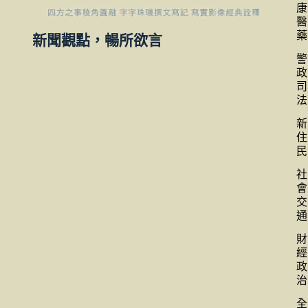
康
醫
藥
新聞觀點，暢所欲言
警
政
司
法
新
住
民
社
會
交
通
財
經
政
治
全