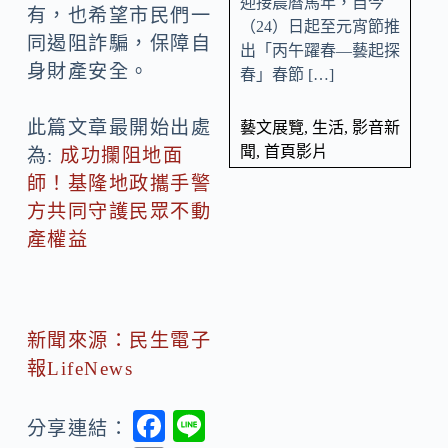
迎接農曆馬年，自今
有，也希望市民們一
（24）日起至元宵節推
同遏阻詐騙，保障自
出「丙午躍春—藝起探
身財產安全。
春」春節 […]
此篇文章最開始出處
藝文展覽
,
生活
,
影音新
聞
,
首頁影片
為:
成功攔阻地面
師！基隆地政攜手警
方共同守護民眾不動
產權益
新聞來源：民生電子
報LifeNews
F
Li
分享連結：