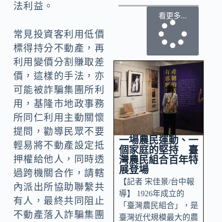
法利益。
看更多...
常見投資客利用低價
標得持分不動產，再
利用變價分割賺取差
價，這樣的手法，亦
可能被詐騙集團所利
用，基隆市地政事務
所同仁利用主動關懷
提問，勸導民眾不要
一場農民運動、一
輕易將不動產設定抵
個家庭的堅持 臺
押權給他人，同時透
灣農民組合百年特
展登場
過跨機關合作，請轄
【記者 宋佳景/台中報
內派出所協助聯繫共
導】 1926年成立的
有人，最終共同阻止
「臺灣農民組合」，是
不動產落入詐騙集團
臺灣近代規模最大的農