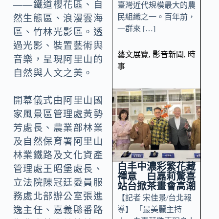
——鐵道櫻花區、自
臺灣近代規模最大的農
民組織之一。百年前，
然生態區、浪漫雲海
一群來 […]
區、竹林光影區。透
過光影、裝置藝術與
藝文展覽
,
影音新聞
,
時
音樂，呈現阿里山的
事
自然與人文之美。
開幕儀式由阿里山國
家風景區管理處黃勢
芳處長、農業部林業
及自然保育署阿里山
林業鐵路及文化資產
白丰中濃彩繁花藏
管理處王昭堡處長、
禪意 白嘉莉驚喜
立法院陳冠廷委員服
站台掀茶畫會高潮
務處北部辦公室張進
【記者 宋佳景/台北報
逸主任、嘉義縣番路
導】 「最美麗主持