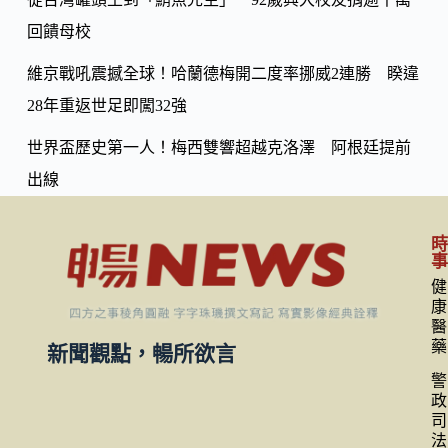
回饋母校
維京戰吼震撼全球！哈蘭德梅開二度率挪威2連勝 睽違
28年重返世足即闖32強
世界盃歷史第一人！梅西雙響超越克洛澤 阿根廷提前
出線
健
康
醫
藥
新聞觀點，暢所欲言
警
政
司
法