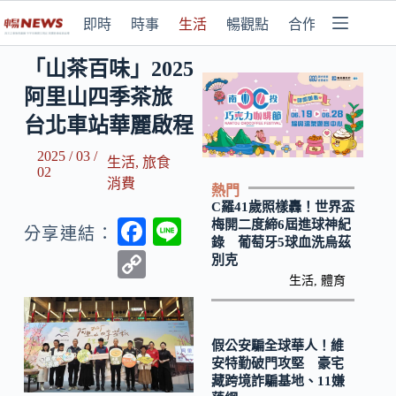
即時
時事
生活
暢觀點
合作媒體
「山茶百味」2025
阿里山四季茶旅
台北車站華麗啟程
2025 / 03 /
生活
,
旅食
02
消費
熱門
C羅41歲照樣轟！世界盃
F
Li
梅開二度締6屆進球神紀
分享連結：
錄 葡萄牙5球血洗烏茲
ac
n
C
別克
e
e
生活
,
體育
o
b
p
o
y
假公安騙全球華人！維
安特勤破門攻堅 豪宅
o
Li
藏跨境詐騙基地、11嫌