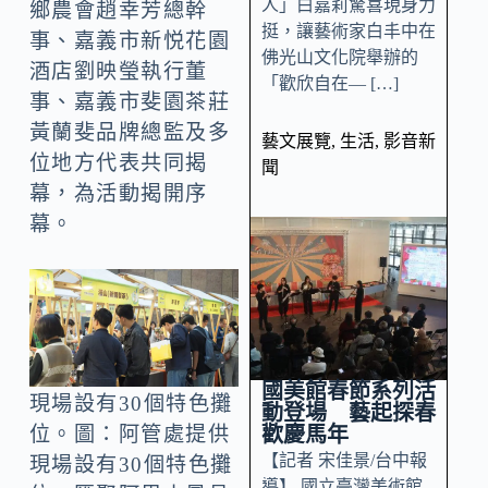
人」白嘉莉驚喜現身力
鄉農會趙幸芳總幹
挺，讓藝術家白丰中在
事、嘉義市新悦花園
佛光山文化院舉辦的
酒店劉映瑩執行董
「歡欣自在— […]
事、嘉義市斐園茶莊
黃蘭斐品牌總監及多
藝文展覽
,
生活
,
影音新
位地方代表共同揭
聞
幕，為活動揭開序
幕。
國美館春節系列活
現場設有30個特色攤
動登場 藝起探春
歡慶馬年
位。圖：阿管處提供
【記者 宋佳景/台中報
現場設有30個特色攤
導】 國立臺灣美術館