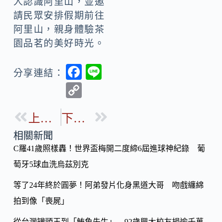
人認識阿里山，並邀
請民眾安排假期前往
阿里山，親身體驗茶
園品茗的美好時光。
F
Li
分享連結：
ac
n
C
e
e
o
b
上一篇
下一篇
p
o
y
相關新聞
o
C羅41歲照樣轟！世界盃梅開二度締6屆進球神紀錄 葡
Li
k
萄牙5球血洗烏茲別克
n
k
等了24年終於圓夢！阿弟發片化身黑道大哥 吻戲纏綿
拍到像「喪屍」
從台灣罐頭王到「鮪魚先生」 92歲興大校友捐逾千萬