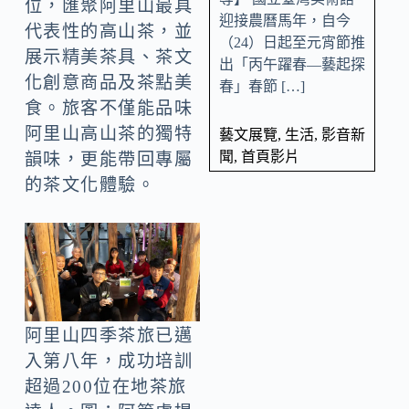
位，匯聚阿里山最具
迎接農曆馬年，自今
代表性的高山茶，並
（24）日起至元宵節推
展示精美茶具、茶文
出「丙午躍春—藝起探
化創意商品及茶點美
春」春節 […]
食。旅客不僅能品味
阿里山高山茶的獨特
藝文展覽
,
生活
,
影音新
聞
,
首頁影片
韻味，更能帶回專屬
的茶文化體驗。
阿里山四季茶旅已邁
入第八年，成功培訓
超過200位在地茶旅