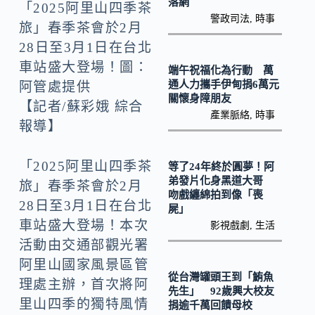
k
n
落網
「2025阿里山四季茶
警政司法
,
時事
k
旅」春季茶會於2月
28日至3月1日在台北
車站盛大登場！圖：
端午祝福化為行動 萬
通人力攜手伊甸捐6萬元
阿管處提供
關懷身障朋友
【記者/蘇彩娥 綜合
產業脈絡
,
時事
報導】
「2025阿里山四季茶
等了24年終於圓夢！阿
弟發片化身黑道大哥
旅」春季茶會於2月
吻戲纏綿拍到像「喪
28日至3月1日在台北
屍」
車站盛大登場！本次
影視戲劇
,
生活
活動由交通部觀光署
阿里山國家風景區管
從台灣罐頭王到「鮪魚
理處主辦，首次將阿
先生」 92歲興大校友
里山四季的獨特風情
捐逾千萬回饋母校