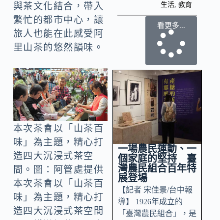
生活
,
教育
與茶文化結合，帶入
繁忙的都市中心，讓
看更多...
旅人也能在此感受阿
里山茶的悠然韻味。
本次茶會以「山茶百
味」為主題，精心打
一場農民運動、一
造四大沉浸式茶空
個家庭的堅持 臺
灣農民組合百年特
間。圖：阿管處提供
展登場
本次茶會以「山茶百
【記者 宋佳景/台中報
味」為主題，精心打
導】 1926年成立的
造四大沉浸式茶空間
「臺灣農民組合」，是