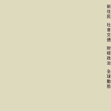
新
住
民
社
會
交
通
財
經
政
治
全
球
動
態