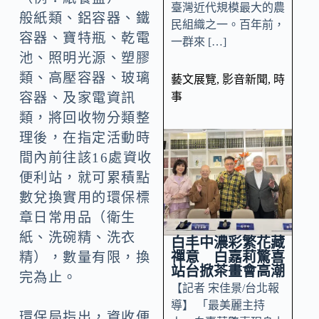
臺灣近代規模最大的農
般紙類、鋁容器、鐵
民組織之一。百年前，
容器、寶特瓶、乾電
一群來 […]
池、照明光源、塑膠
類、高壓容器、玻璃
藝文展覽
,
影音新聞
,
時
事
容器、及家電資訊
類，將回收物分類整
理後，在指定活動時
間內前往該16處資收
便利站，就可累積點
數兌換實用的環保標
章日常用品（衛生
紙、洗碗精、洗衣
白丰中濃彩繁花藏
禪意 白嘉莉驚喜
精），數量有限，換
站台掀茶畫會高潮
完為止。
【記者 宋佳景/台北報
導】 「最美麗主持
環保局指出，資收便