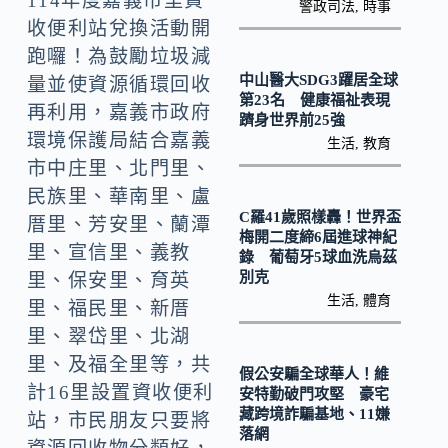
114年度嘉義市里資
k
警政司法
,
時事
收便利站兌換活動開
跑囉！為鼓勵垃圾減
中山醫大SDG3躍居全球
量並使資源循環回收
第23名 健康福祉表現
再利用，嘉義市政府
躋身世界前25強
環境保護局結合嘉義
生活
,
教育
市中庄里、北門里、
民族里、華南里、盧
C羅41歲照樣轟！世界盃
厝里、芳安里、蘭潭
梅開二度締6屆進球神紀
里、宣信里、義教
錄 葡萄牙5球血洗烏茲
別克
里、保安里、育英
生活
,
體育
里、福民里、新厝
里、翠岱里、北湖
里、及福全里等，共
假公安騙全球華人！維
計16里設置資收便利
安特勤破門攻堅 豪宅
藏跨境詐騙基地、11嫌
站，市民朋友只要將
落網