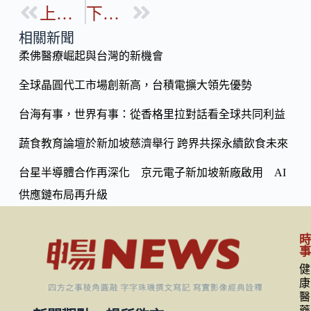
b
上一篇
下一篇
p
o
y
相關新聞
o
柔佛醫療崛起與台灣的新機會
Li
k
n
全球晶圓代工市場創新高，台積電擴大領先優勢
k
台海有事，世界有事：從香格里拉對話看全球共同利益
蔬食教育論壇於新加坡慈濟舉行 跨界共探永續飲食未來
台星半導體合作再深化 京元電子新加坡新廠啟用 AI
供應鏈布局再升級
健
康
醫
藥