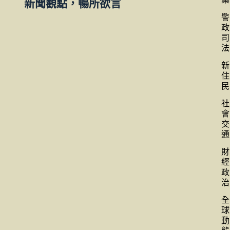
新聞觀點，暢所欲言
警
政
司
法
新
住
民
社
會
交
通
財
經
政
治
全
球
動