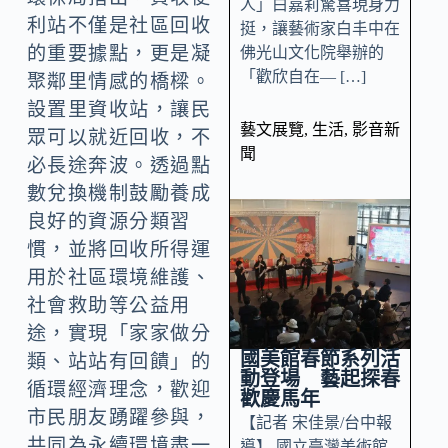
人」白嘉莉驚喜現身力
利站不僅是社區回收
挺，讓藝術家白丰中在
的重要據點，更是凝
佛光山文化院舉辦的
「歡欣自在— […]
聚鄰里情感的橋樑。
設置里資收站，讓民
藝文展覽
,
生活
,
影音新
眾可以就近回收，不
聞
必長途奔波。透過點
數兌換機制鼓勵養成
良好的資源分類習
慣，並將回收所得運
用於社區環境維護、
社會救助等公益用
途，實現「家家做分
國美館春節系列活
類、站站有回饋」的
動登場 藝起探春
循環經濟理念，歡迎
歡慶馬年
市民朋友踴躍參與，
【記者 宋佳景/台中報
共同為永續環境盡一
導】 國立臺灣美術館