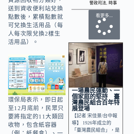
資源回收物分類好，
警政司法
,
時事
送到資收便利站兌換
看更多...
點數後，累積點數就
可兌換生活用品（每
人每次限兌換2樣生
活用品）。
一場農民運動、一
個家庭的堅持 臺
環保局表示，即日起
灣農民組合百年特
至12月底前，民眾只
展登場
【記者 宋佳景/台中報
要將指定的11大類回
導】 1926年成立的
收物，包含紙容器
「臺灣農民組合」，是
（例：紙餐盒）、一