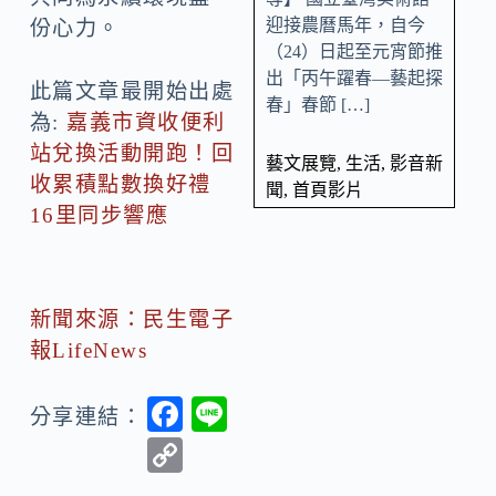
迎接農曆馬年，自今
份心力。
（24）日起至元宵節推
出「丙午躍春—藝起探
此篇文章最開始出處
春」春節 […]
為:
嘉義市資收便利
站兌換活動開跑！回
藝文展覽
,
生活
,
影音新
收累積點數換好禮
聞
,
首頁影片
16里同步響應
新聞來源：民生電子
報LifeNews
F
Li
分享連結：
ac
n
C
e
e
o