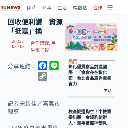
即時
時事
生活
暢觀點
合作媒體
回收便利讚 資源
「抵嘉」換
2025 /
合作媒體
,
民
03 / 03
生電子報
熱門
F
Li
分享連結：
彰化優質食品前進國
ac
n
際 「食食在在彰化
C
館」台北食品展秀產業
e
e
o
實力
b
生活
p
o
y
記者宋其佳／嘉義市
o
Li
報導
校產疑遭掏空！中檢重
拳出擊 金錢豹創辦
k
n
人、董事遭羈押禁見