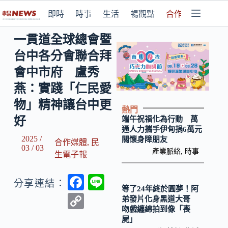
即時
時事
生活
暢觀點
合作媒體
一貫道全球總會暨
台中各分會聯合拜
會中市府 盧秀
燕：實踐「仁民愛
物」精神讓台中更
熱門
好
端午祝福化為行動 萬
通人力攜手伊甸捐6萬元
2025 /
關懷身障朋友
合作媒體
,
民
03 / 03
產業脈絡
,
時事
生電子報
F
Li
分享連結：
等了24年終於圓夢！阿
ac
n
C
弟發片化身黑道大哥
吻戲纏綿拍到像「喪
e
e
o
屍」