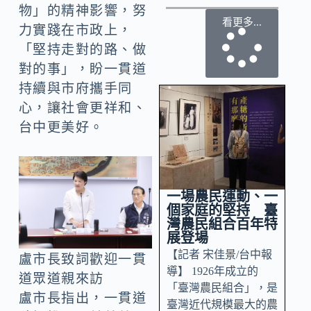
物」的精神影響，努
看更多...
力實踐在市政上，
「堅持走對的路、做
對的事」，盼一貫道
持續與市府攜手同
心，讓社會更祥和、
台中更美好。
一場農民運動、一
個家庭的堅持 臺
灣農民組合百年特
展登場
【記者 宋佳景/台中報
盧市長致詞歡迎一貫
導】 1926年成立的
道眾道親來訪
「臺灣農民組合」，是
盧市長指出，一貫道
臺灣近代規模最大的農