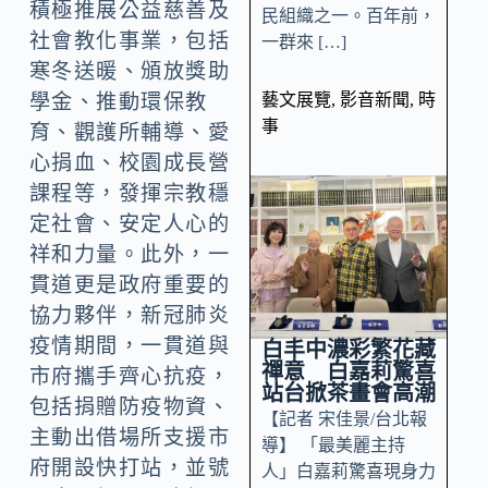
積極推展公益慈善及
民組織之一。百年前，
社會教化事業，包括
一群來 […]
寒冬送暖、頒放獎助
藝文展覽
,
影音新聞
,
時
學金、推動環保教
事
育、觀護所輔導、愛
心捐血、校園成長營
課程等，發揮宗教穩
定社會、安定人心的
祥和力量。此外，一
貫道更是政府重要的
協力夥伴，新冠肺炎
疫情期間，一貫道與
白丰中濃彩繁花藏
禪意 白嘉莉驚喜
市府攜手齊心抗疫，
站台掀茶畫會高潮
包括捐贈防疫物資、
【記者 宋佳景/台北報
主動出借場所支援市
導】 「最美麗主持
府開設快打站，並號
人」白嘉莉驚喜現身力