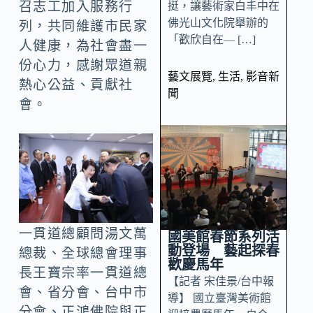
召志工加入服務行
挺，讓藝術家白丰中在
佛光山文化院舉辦的
列，共同維護市民家
「歡欣自在— […]
人健康，為社會盡一
份心力，感謝眾道親
藝文展覽
,
生活
,
影音新
熱心公益、貢獻社
聞
會。
一貫道總顧問湯文萬
國美館春節系列活
動登場 藝起探春
總裁、全球總會理事
歡慶馬年
長王寶宗率一貫道總
【記者 宋佳景/台中報
會、省分會、台中市
導】 國立臺灣美術館
分會、正鴻佛院與正