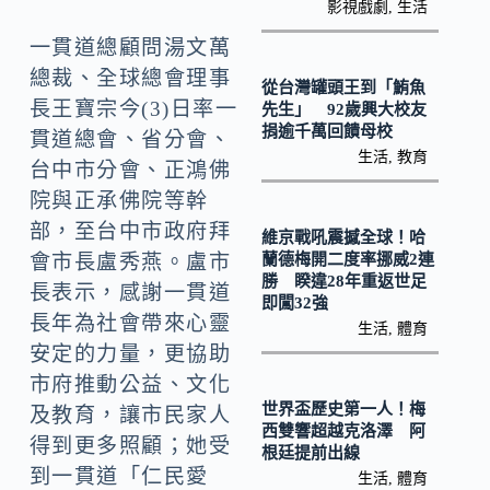
b
p
影視戲劇
,
生活
o
y
一貫道總顧問湯文萬
o
Li
總裁、全球總會理事
從台灣罐頭王到「鮪魚
k
長王寶宗今(3)日率一
n
先生」 92歲興大校友
捐逾千萬回饋母校
貫道總會、省分會、
k
生活
,
教育
台中市分會、正鴻佛
院與正承佛院等幹
部，至台中市政府拜
維京戰吼震撼全球！哈
蘭德梅開二度率挪威2連
會市長盧秀燕。盧市
勝 睽違28年重返世足
長表示，感謝一貫道
即闖32強
長年為社會帶來心靈
生活
,
體育
安定的力量，更協助
市府推動公益、文化
世界盃歷史第一人！梅
及教育，讓市民家人
西雙響超越克洛澤 阿
得到更多照顧；她受
根廷提前出線
到一貫道「仁民愛
生活
,
體育