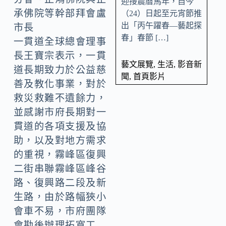
迎接農曆馬年，自今
承佛院等幹部拜會盧
（24）日起至元宵節推
出「丙午躍春—藝起探
市長
春」春節 […]
一貫道全球總會理事
長王寶宗表示，一貫
藝文展覽
,
生活
,
影音新
道長期致力於公益慈
聞
,
首頁影片
善及教化事業，對於
救災救難不遺餘力，
並感謝市府長期對一
貫道的各項支援及協
助，以及對地方需求
的重視，霧峰區復興
二街串聯霧峰區峰谷
路、復興路二段及新
生路，由於路幅狹小
會車不易，市府團隊
會勘後辦理拓寬工