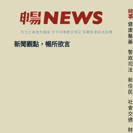
健
康
醫
藥
新聞觀點，暢所欲言
警
政
司
法
新
住
民
社
會
交
通
財