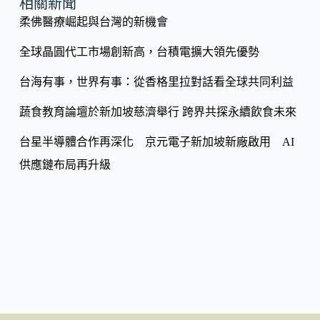
o
y
相關新聞
o
柔佛醫療崛起與台灣的新機會
Li
k
n
全球晶圓代工市場創新高，台積電擴大領先優勢
k
台海有事，世界有事：從香格里拉對話看全球共同利益
蔬食教育論壇於新加坡慈濟舉行 跨界共探永續飲食未來
台星半導體合作再深化 京元電子新加坡新廠啟用 AI
供應鏈布局再升級