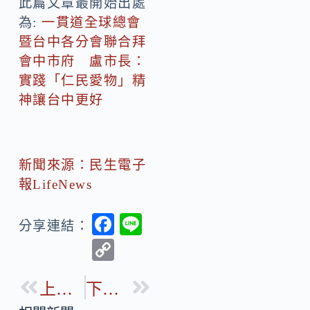
此篇文章最開始出處
為:
一貫道全球總會
暨台中各分會聯合拜
會中市府 盧市長：
實踐「仁民愛物」精
神讓台中更好
新聞來源：民生電子
報LifeNews
F
Li
分享連結：
ac
n
C
e
e
o
b
上一篇
下一篇
p