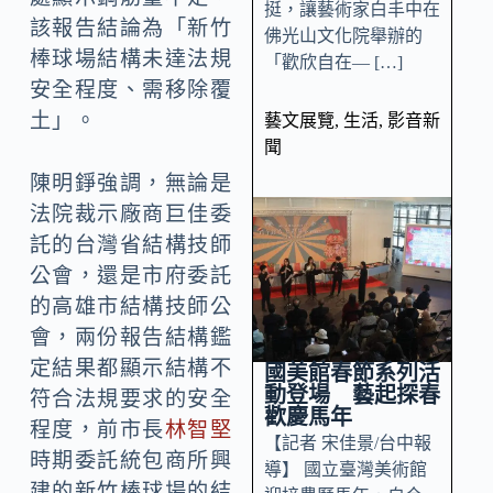
挺，讓藝術家白丰中在
該報告結論為「新竹
佛光山文化院舉辦的
棒球場結構未達法規
「歡欣自在— […]
安全程度、需移除覆
土」。
藝文展覽
,
生活
,
影音新
聞
陳明錚強調，無論是
法院裁示廠商巨佳委
託的台灣省結構技師
公會，還是市府委託
的高雄市結構技師公
會，兩份報告結構鑑
定結果都顯示結構不
國美館春節系列活
動登場 藝起探春
符合法規要求的安全
歡慶馬年
程度，前市長
林智堅
【記者 宋佳景/台中報
時期委託統包商所興
導】 國立臺灣美術館
建的新竹棒球場的結