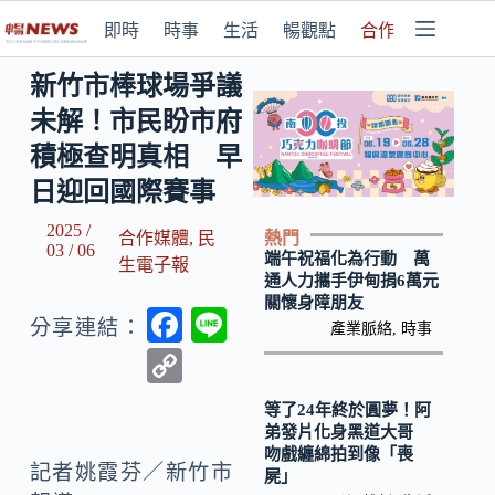
即時
時事
生活
暢觀點
合作媒體
新竹市棒球場爭議
未解！市民盼市府
積極查明真相 早
日迎回國際賽事
2025 /
熱門
合作媒體
,
民
03 / 06
端午祝福化為行動 萬
生電子報
通人力攜手伊甸捐6萬元
關懷身障朋友
F
Li
分享連結：
產業脈絡
,
時事
ac
n
C
e
e
o
等了24年終於圓夢！阿
b
p
弟發片化身黑道大哥
吻戲纏綿拍到像「喪
o
y
記者姚霞芬／新竹市
屍」