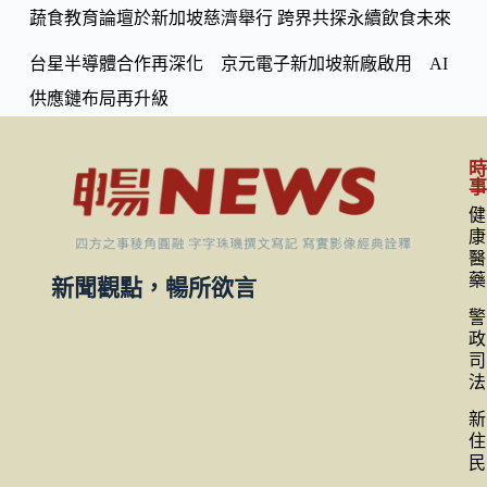
蔬食教育論壇於新加坡慈濟舉行 跨界共探永續飲食未來
台星半導體合作再深化 京元電子新加坡新廠啟用 AI
供應鏈布局再升級
健
康
醫
藥
新聞觀點，暢所欲言
警
政
司
法
新
住
民