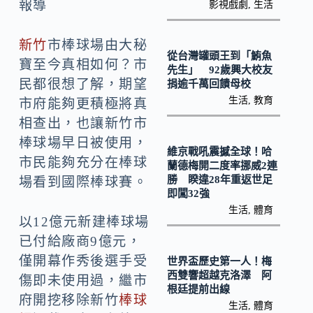
o
Li
報導
影視戲劇
,
生活
k
n
新竹
市棒球場由大秘
k
從台灣罐頭王到「鮪魚
寶至今真相如何？市
先生」 92歲興大校友
民都很想了解，期望
捐逾千萬回饋母校
生活
,
教育
市府能夠更積極將真
相查出，也讓新竹市
棒球場早日被使用，
維京戰吼震撼全球！哈
市民能夠充分在棒球
蘭德梅開二度率挪威2連
勝 睽違28年重返世足
場看到國際棒球賽。
即闖32強
生活
,
體育
以12億元新建棒球場
已付給廠商9億元，
僅開幕作秀後選手受
世界盃歷史第一人！梅
西雙響超越克洛澤 阿
傷即未使用過，繼市
根廷提前出線
府開挖移除新竹
棒球
生活
,
體育