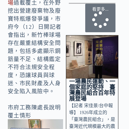
場
過載覆土，在外野
看更多...
挖出營建廢棄物及廢
寶特瓶爆發爭議，市
府今（12）日開記者
會指出，新竹棒球場
存在嚴重結構安全問
題，包括多處顯示鋼
筋量不足、結構鑑定
不符合法規安全程
度，恐讓球員與球
一場農民運動、一
迷、市民財產及人身
個家庭的堅持 臺
安全陷入風險中。
灣農民組合百年特
展登場
【記者 宋佳景/台中報
市府工務陳處長說明
導】 1926年成立的
覆土情形
「臺灣農民組合」，是
臺灣近代規模最大的農