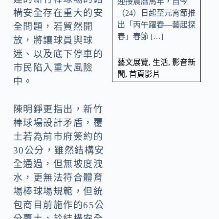
迎接農曆馬年，自今
構安全存在重大的安
（24）日起至元宵節推
出「丙午躍春—藝起探
全問題，若貿然開
春」春節 […]
放，將讓球員與球
迷、以及底下停車的
藝文展覽
,
生活
,
影音新
市民陷入重大風險
聞
,
首頁影片
中。
陳明錚更指出，新竹
棒球場設計矛盾，覆
土若為前市府簽約的
30公分，雖然結構安
全通過，但無坡度洩
水，更無法符合體育
場棒球場規範，但統
包商目前施作的65公
分覆土，於結構安全