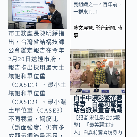
民組織之一。百年前，
一群來 […]
藝文展覽
,
影音新聞
,
時
市工務處長陳明錚指
事
出，台灣省結構技師
公會鑑定報告在今年
2月20日送達市府，
報告指出採用最大土
壤飽和單位重
（CASE1）、最小土
壤飽和單位重
白丰中濃彩繁花藏
（CASE2）、最小濕
禪意 白嘉莉驚喜
站台掀茶畫會高潮
土單位重（CASE3）
【記者 宋佳景/台北報
不同載重，鋼筋比
導】 「最美麗主持
（斷面強度）仍有多
人」白嘉莉驚喜現身力
處顯示鋼筋量不足，