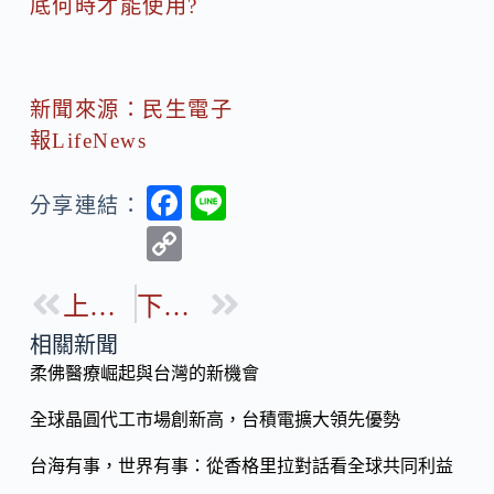
底何時才能使用?
新聞來源：民生電子
報LifeNews
F
Li
分享連結：
ac
n
C
e
e
o
b
上一篇
下一篇
p
o
y
相關新聞
o
柔佛醫療崛起與台灣的新機會
Li
k
n
全球晶圓代工市場創新高，台積電擴大領先優勢
k
台海有事，世界有事：從香格里拉對話看全球共同利益