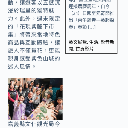
動，讓遊客以五感沉
迎接農曆馬年，自今
浸於瑞里的獨特魅
（24）日起至元宵節推
力。此外，週末限定
出「丙午躍春—藝起探
的「花現紫藤下市
春」春節 […]
集」將帶來當地特色
藝文展覽
,
生活
,
影音新
商品與互動體驗，讓
聞
,
首頁影片
旅人不僅賞花，更能
親身感受紫色山城的
迷人風情。
嘉義縣文化觀光局今