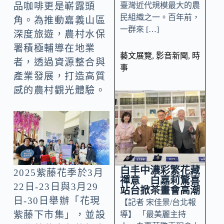
臺灣近代規模最大的農
品咖啡更是嶄露頭
民組織之一。百年前，
角。為推動嘉義山區
一群來 […]
深度旅遊，農村水保
署積極輔導在地業
藝文展覽
,
影音新聞
,
時
者，透過資源整合與
事
產業發展，打造高質
感的農村觀光體驗。
白丰中濃彩繁花藏
2025紫藤花季於3月
禪意 白嘉莉驚喜
22日-23日與3月29
站台掀茶畫會高潮
日-30日舉辦「花現
【記者 宋佳景/台北報
紫藤下市集」，並設
導】 「最美麗主持