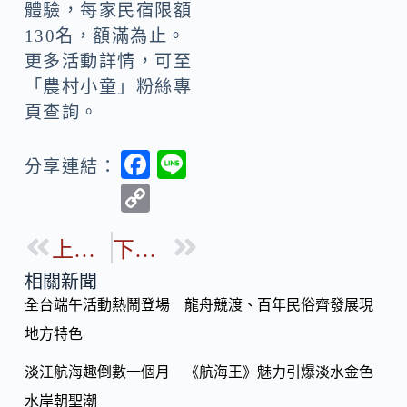
體驗，每家民宿限額
130名，額滿為止。
更多活動詳情，可至
「農村小童」粉絲專
頁查詢。
F
Li
分享連結：
ac
n
C
e
e
o
b
上一篇
下一篇
p
o
y
相關新聞
o
全台端午活動熱鬧登場 龍舟競渡、百年民俗齊發展現
Li
k
地方特色
n
k
淡江航海趣倒數一個月 《航海王》魅力引爆淡水金色
水岸朝聖潮