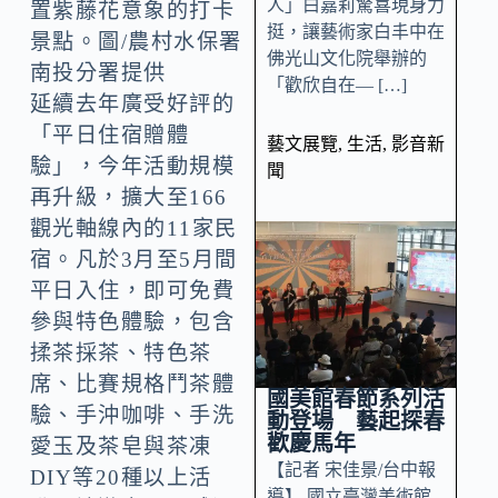
人」白嘉莉驚喜現身力
置紫藤花意象的打卡
挺，讓藝術家白丰中在
景點。圖/農村水保署
佛光山文化院舉辦的
南投分署提供
「歡欣自在— […]
延續去年廣受好評的
「平日住宿贈體
藝文展覽
,
生活
,
影音新
驗」，今年活動規模
聞
再升級，擴大至166
觀光軸線內的11家民
宿。凡於3月至5月間
平日入住，即可免費
參與特色體驗，包含
揉茶採茶、特色茶
席、比賽規格鬥茶體
國美館春節系列活
驗、手沖咖啡、手洗
動登場 藝起探春
歡慶馬年
愛玉及茶皂與茶凍
【記者 宋佳景/台中報
DIY等20種以上活
導】 國立臺灣美術館