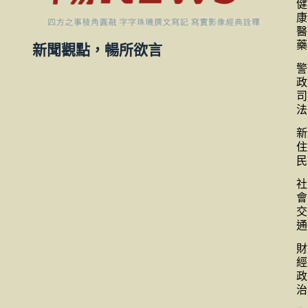
健
康
醫
藥
新聞觀點，暢所欲言
警
政
司
法
新
住
民
社
會
交
通
財
經
政
治