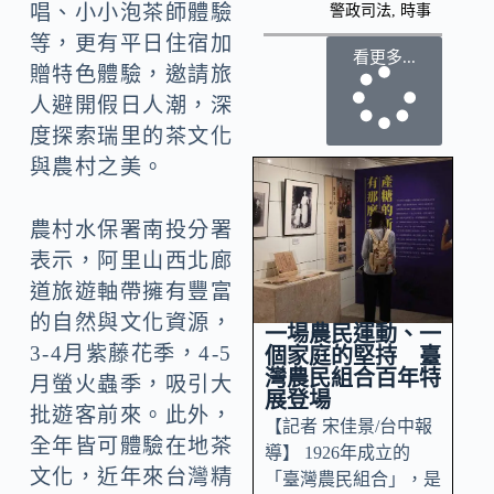
唱、小小泡茶師體驗
警政司法
,
時事
等，更有平日住宿加
看更多...
贈特色體驗，邀請旅
人避開假日人潮，深
度探索瑞里的茶文化
與農村之美。
農村水保署南投分署
表示，阿里山西北廊
道旅遊軸帶擁有豐富
的自然與文化資源，
一場農民運動、一
3-4月紫藤花季，4-5
個家庭的堅持 臺
灣農民組合百年特
月螢火蟲季，吸引大
展登場
批遊客前來。此外，
【記者 宋佳景/台中報
全年皆可體驗在地茶
導】 1926年成立的
文化，近年來台灣精
「臺灣農民組合」，是