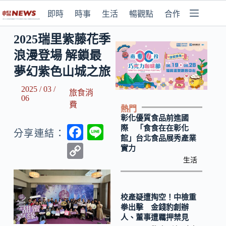
即時
時事
生活
暢觀點
合作媒體
2025瑞里紫藤花季
浪漫登場 解鎖最
夢幻紫色山城之旅
2025 / 03 /
旅食消
06
費
熱門
彰化優質食品前進國
F
Li
際 「食食在在彰化
分享連結：
館」台北食品展秀產業
ac
n
C
實力
e
e
生活
o
b
p
o
y
校產疑遭掏空！中檢重
拳出擊 金錢豹創辦
o
Li
人、董事遭羈押禁見