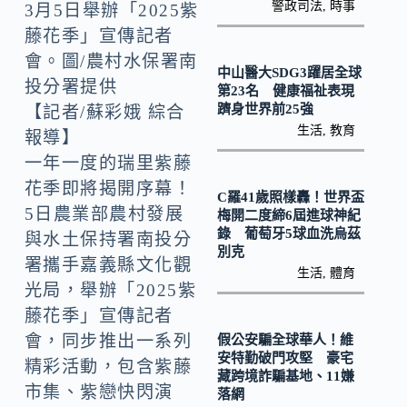
k
n
警政司法
,
時事
3月5日舉辦「2025紫
k
藤花季」宣傳記者
會。圖/農村水保署南
中山醫大SDG3躍居全球
投分署提供
第23名 健康福祉表現
躋身世界前25強
【記者/蘇彩娥 綜合
生活
,
教育
報導】
一年一度的瑞里紫藤
花季即將揭開序幕！
C羅41歲照樣轟！世界盃
5日農業部農村發展
梅開二度締6屆進球神紀
錄 葡萄牙5球血洗烏茲
與水土保持署南投分
別克
署攜手嘉義縣文化觀
生活
,
體育
光局，舉辦「2025紫
藤花季」宣傳記者
會，同步推出一系列
假公安騙全球華人！維
安特勤破門攻堅 豪宅
精彩活動，包含紫藤
藏跨境詐騙基地、11嫌
市集、紫戀快閃演
落網