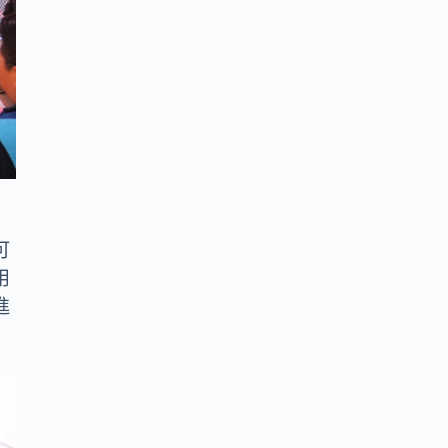
可
用
進