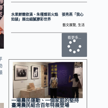
水果鮮嫩欲滴、朱槿燦若火焰 張秀燕「我心
如燄」展出細膩膠彩世界
藝文展覽
,
生活
看更多...
平
助
順
一場農民運動、一個家庭的堅持
臺灣農民組合百年特展登場