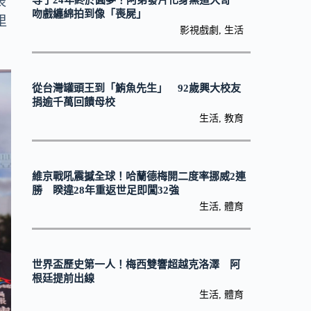
表
等了24年終於圓夢！阿弟發片化身黑道大哥
吻戲纏綿拍到像「喪屍」
里
影視戲劇
,
生活
從台灣罐頭王到「鮪魚先生」 92歲興大校友
捐逾千萬回饋母校
生活
,
教育
維京戰吼震撼全球！哈蘭德梅開二度率挪威2連
勝 睽違28年重返世足即闖32強
生活
,
體育
世界盃歷史第一人！梅西雙響超越克洛澤 阿
根廷提前出線
生活
,
體育