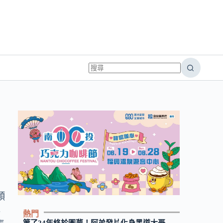
傾
興
熱門