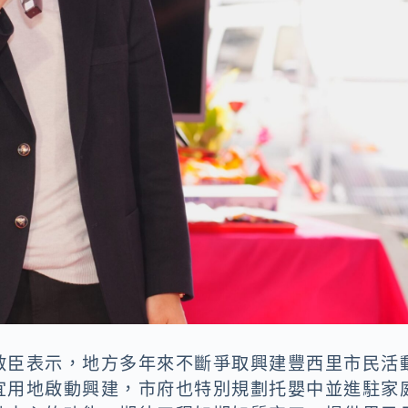
啟臣表示，地方多年來不斷爭取興建豐西里市民活
宜用地啟動興建，市府也特別規劃托嬰中並進駐家