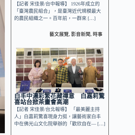
【記者 宋佳景/台中報導】 1926年成立的
「臺灣農民組合」，是臺灣近代規模最大
的農民組織之一。百年前，一群來 […]
藝文展覽
,
影音新聞
,
時事
白丰中濃彩繁花藏禪意 白嘉莉驚
喜站台掀茶畫會高潮
【記者 宋佳景/台北報導】 「最美麗主持
人」白嘉莉驚喜現身力挺，讓藝術家白丰
中在佛光山文化院舉辦的「歡欣自在— […]