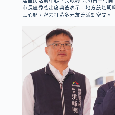
建里民活動中心。民政局今(6)日舉行
o
n
市長盧秀燕出席典禮表示，地方殷切期
k
k
民心願，齊力打造多元友善活動空間。