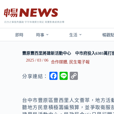
即時
時事
生活
暢觀
豐原豐西里將建新活動中心 中市府投入6303萬打
2025 / 03 / 06
合作媒體
,
民生電子報
F
Li
C
分享連結：
ac
n
o
e
e
p
b
y
台中市豐原區豐西里人文薈萃，地方活
o
Li
聽地方民意積極籌編預算，並爭取衛服部