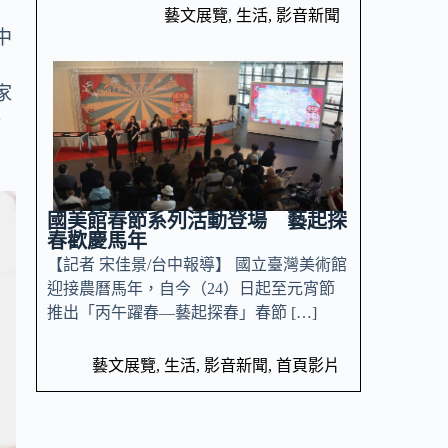
藝文展覽
,
生活
,
影音新聞
中
家
舒
國美館春節系列活動登場 藝起探
春歡慶馬年
【記者 宋佳景/台中報導】 國立臺灣美術館
迎接農曆馬年，自今（24）日起至元宵節
推出「丙午躍春—藝起探春」春節 […]
藝文展覽
,
生活
,
影音新聞
,
首頁影片