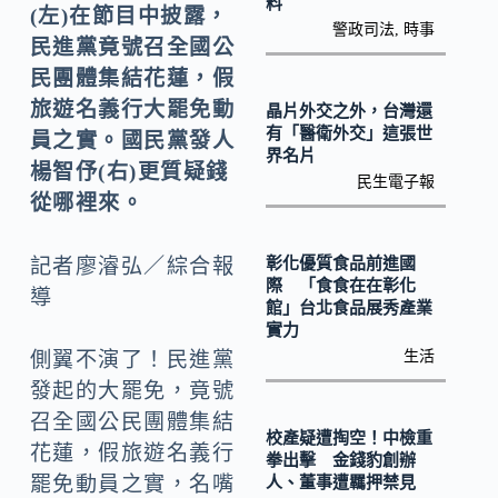
o
Li
料
(左)在節目中披露，
警政司法
,
時事
k
n
民進黨竟號召全國公
k
民團體集結花蓮，假
旅遊名義行大罷免動
晶片外交之外，台灣還
有「醫衛外交」這張世
員之實。國民黨發人
界名片
楊智伃(右)更質疑錢
民生電子報
從哪裡來。
彰化優質食品前進國
記者廖濬弘／綜合報
際 「食食在在彰化
導
館」台北食品展秀產業
實力
生活
側翼不演了！民進黨
發起的大罷免，竟號
召全國公民團體集結
校產疑遭掏空！中檢重
花蓮，假旅遊名義行
拳出擊 金錢豹創辦
罷免動員之實，名嘴
人、董事遭羈押禁見