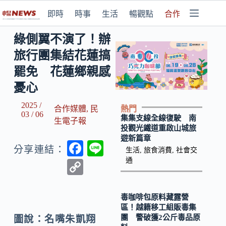
即時
時事
生活
暢觀點
合作媒體
綠側翼不演了！辦
旅行團集結花蓮搞
罷免 花蓮鄉親感
憂心
2025 /
熱門
合作媒體
,
民
03 / 06
集集支線全線復駛 南
生電子報
投觀光鐵道重啟山城旅
遊新篇章
F
Li
分享連結：
生活
,
旅食消費
,
社會交
ac
n
通
C
e
e
o
b
p
毒咖啡包原料藏露營
區！越籍移工組販毒集
o
y
團 警破獲2公斤毒品原
圖說：名嘴朱凱翔