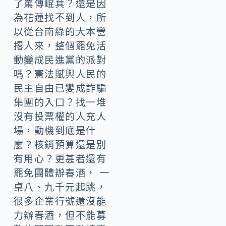
了罵傅崐萁？還是因
為花蓮找不到人，所
以從台南綠的大本營
撂人來，整個罷免活
動變成民進黨的派對
嗎？憲法賦與人民的
民主自由已變成詐騙
集團的入口？找一堆
沒有投票權的人充人
場，動機到底是什
麼？核銷預算還是別
有用心？更甚者還有
罷免團體辦春酒， 一
桌八、九千元起跳，
很多企業行號還沒能
力辦春酒，但不能募