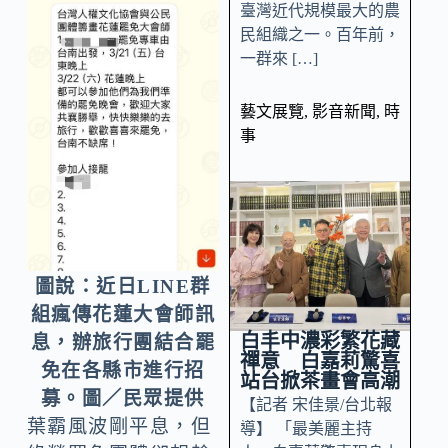
臺灣近代規模最大的農
民組織之一。百年前，
一群來 […]
藝文展覽
,
影音新聞
,
時
事
圖說：近日LINE群
組瘋傳花蓮大會師訊
白丰中濃彩繁花藏
息，辦旅行團結合罷
禪意 白嘉莉驚喜
免在各縣市進行招
站台掀茶畫會高潮
募。圖／民眾提供
【記者 宋佳景/台北報
葉霸風波剛平息，但
導】 「最美麗主持