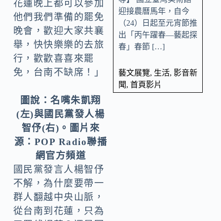
花蓮晚上都可以參加
迎接農曆馬年，自今
他們我們準備的罷免
（24）日起至元宵節推
晚會，歡迎大家共襄
出「丙午躍春—藝起探
舉，快快樂樂的去旅
春」春節 […]
行，歡歡喜喜來罷
免，台南不缺席！」
藝文展覽
,
生活
,
影音新
聞
,
首頁影片
圖說：名嘴朱凱翔
(左)與國民黨發人楊
智伃(右)。圖片來
源：POP Radio聯播
網官方頻道
國民黨發言人楊智伃
不解，為什麼要帶一
群人翻越中央山脈，
從台南到花蓮，只為