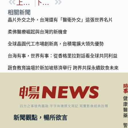
b
上一篇
下一篇
p
o
y
相關新聞
o
晶片外交之外，台灣還有「醫衛外交」這張世界名片
Li
k
n
柔佛醫療崛起與台灣的新機會
k
全球晶圓代工市場創新高，台積電擴大領先優勢
台海有事，世界有事：從香格里拉對話看全球共同利益
蔬食教育論壇於新加坡慈濟舉行 跨界共探永續飲食未來
健
康
醫
藥
新聞觀點，暢所欲言
警