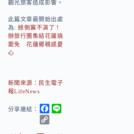
觀光旅客造成影響。
此篇文章最開始出處
為:
綠側翼不演了！
辦旅行團集結花蓮搞
罷免 花蓮鄉親感憂
心
新聞來源：民生電子
報LifeNews
F
Li
分享連結：
ac
n
C
e
e
o