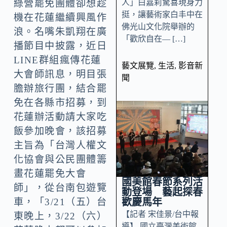
人」白嘉莉驚喜現身力
綠營罷免團體卻想趁
挺，讓藝術家白丰中在
機在花蓮繼續興風作
佛光山文化院舉辦的
浪。名嘴朱凱翔在廣
「歡欣自在— […]
播節目中披露，近日
LINE群組瘋傳花蓮
藝文展覽
,
生活
,
影音新
大會師訊息，明目張
聞
膽辦旅行團，結合罷
免在各縣市招募，到
花蓮辦活動請大家吃
飯參加晚會，該招募
主旨為「台灣人權文
化協會與公民團體籌
畫花蓮罷免大會
國美館春節系列活
師」，從台南包遊覽
動登場 藝起探春
歡慶馬年
車，「3/21（五）台
【記者 宋佳景/台中報
東晚上，3/22（六）
導】 國立臺灣美術館