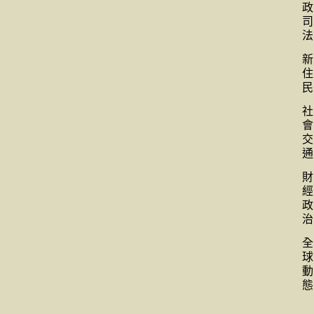
政
司
法
新
住
民
社
會
交
通
財
經
政
治
全
球
動
態