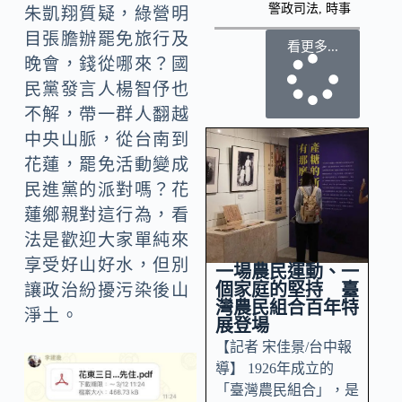
警政司法
,
時事
朱凱翔質疑，綠營明
目張膽辦罷免旅行及
看更多...
晚會，錢從哪來？國
民黨發言人楊智伃也
不解，帶一群人翻越
中央山脈，從台南到
花蓮，罷免活動變成
民進黨的派對嗎？花
蓮鄉親對這行為，看
法是歡迎大家單純來
享受好山好水，但別
一場農民運動、一
個家庭的堅持 臺
讓政治紛擾污染後山
灣農民組合百年特
淨土。
展登場
【記者 宋佳景/台中報
導】 1926年成立的
「臺灣農民組合」，是