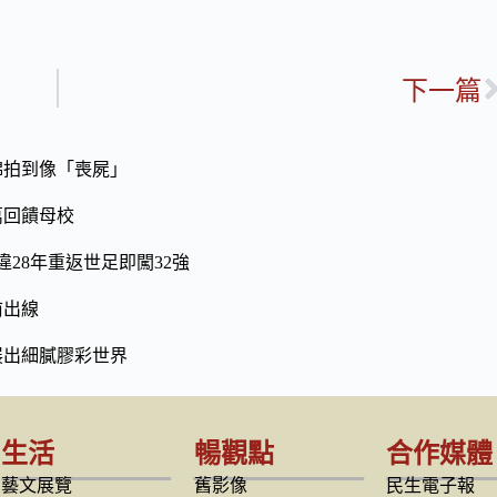
下一篇
綿拍到像「喪屍」
萬回饋母校
28年重返世足即闖32強
前出線
展出細膩膠彩世界
生活
暢觀點
合作媒體
藝文展覽
舊影像
民生電子報