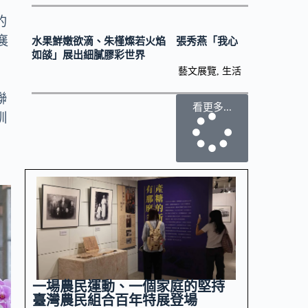
的
襄
水果鮮嫩欲滴、朱槿燦若火焰 張秀燕「我心
如燄」展出細膩膠彩世界
藝文展覽
,
生活
聯
看更多...
訓
一場農民運動、一個家庭的堅持
臺灣農民組合百年特展登場