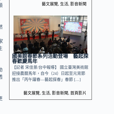
藝文展覽
,
生活
,
影音新聞
領
燃
家
生
國美館春節系列活動登場 藝起探
春歡慶馬年
【記者 宋佳景/台中報導】 國立臺灣美術館
動
迎接農曆馬年，自今（24）日起至元宵節
透
推出「丙午躍春—藝起探春」春節 […]
藝文展覽
,
生活
,
影音新聞
,
首頁影片
更