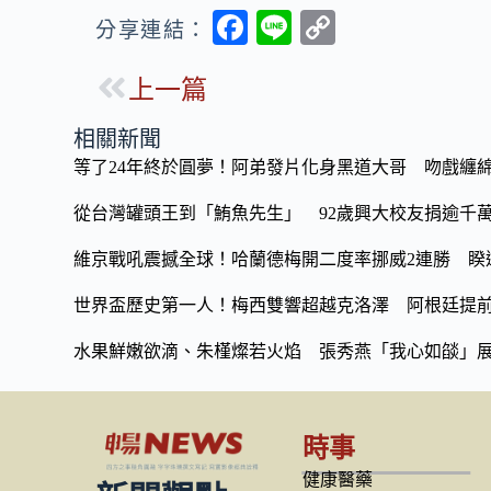
F
Li
C
分享連結：
ac
n
o
上一篇
e
e
p
b
y
相關新聞
o
Li
等了24年終於圓夢！阿弟發片化身黑道大哥 吻戲纏
o
n
從台灣罐頭王到「鮪魚先生」 92歲興大校友捐逾千
k
k
維京戰吼震撼全球！哈蘭德梅開二度率挪威2連勝 睽違
世界盃歷史第一人！梅西雙響超越克洛澤 阿根廷提
水果鮮嫩欲滴、朱槿燦若火焰 張秀燕「我心如燄」
時事
健康醫藥