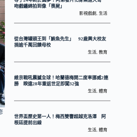
等了24年終於圓夢！阿弟發片化身黑道大哥
吻戲纏綿拍到像「喪屍」
影視戲劇
,
生活
從台灣罐頭王到「鮪魚先生」 92歲興大校友
捐逾千萬回饋母校
生活
,
教育
維京戰吼震撼全球！哈蘭德梅開二度率挪威2連
勝 睽違28年重返世足即闖32強
生活
,
體育
修
世界盃歷史第一人！梅西雙響超越克洛澤 阿
根廷提前出線
生活
,
體育