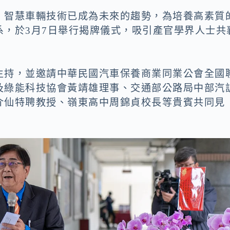
，智慧車輛技術已成為未來的趨勢，為培養高素質
系，於3月7日舉行揭牌儀式，吸引產官學界人士共
主持，並邀請中華民國汽車保養商業同業公會全國
及綠能科技協會黃靖雄理事、交通部公路局中部汽
介仙特聘教授、嶺東高中周錦貞校長等貴賓共同見