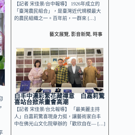
【記者 宋佳景/台中報導】 1926年成立的
「臺灣農民組合」，是臺灣近代規模最大
的農民組織之一。百年前，一群來 […]
藝文展覽
,
影音新聞
,
時事
白丰中濃彩繁花藏禪意 白嘉莉驚
仰
喜站台掀茶畫會高潮
，
【記者 宋佳景/台北報導】 「最美麗主持
人」白嘉莉驚喜現身力挺，讓藝術家白丰
中在佛光山文化院舉辦的「歡欣自在— […]
平