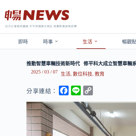
即時
時事
生活
暢觀
推動智慧車輛技術新時代 修平科大成立智慧車輛
2025 / 03 / 07
生活
,
數位科技
,
教育
F
Li
C
分享連結：
ac
n
o
e
e
p
b
y
o
Li