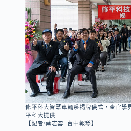
o
n
k
k
修平科大智慧車輛系揭牌儀式，產官學
平科大提供
【記者/葉志雲 台中報導】