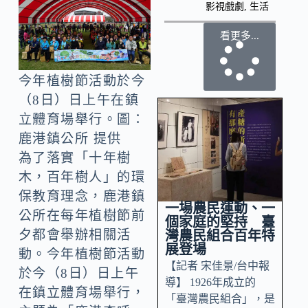
影視戲劇
,
生活
看更多...
今年植樹節活動於今
（8日）日上午在鎮
立體育場舉行。圖：
鹿港鎮公所 提供
為了落實「十年樹
木，百年樹人」的環
保教育理念，鹿港鎮
一場農民運動、一
公所在每年植樹節前
個家庭的堅持 臺
夕都會舉辦相關活
灣農民組合百年特
展登場
動。今年植樹節活動
【記者 宋佳景/台中報
於今（8日）日上午
導】 1926年成立的
在鎮立體育場舉行，
「臺灣農民組合」，是