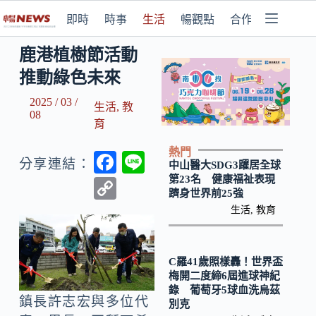
即時
時事
生活
暢觀點
合作媒體
鹿港植樹節活動
推動綠色未來
2025 / 03 /
生活
,
教
08
育
熱門
F
Li
分享連結：
中山醫大SDG3躍居全球
ac
n
第23名 健康福祉表現
C
躋身世界前25強
e
e
o
生活
,
教育
b
p
o
y
C羅41歲照樣轟！世界盃
o
Li
梅開二度締6屆進球神紀
錄 葡萄牙5球血洗烏茲
k
n
鎮長許志宏與多位代
別克