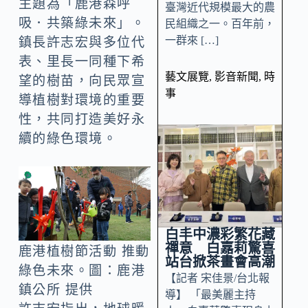
主題為「鹿港森呼
臺灣近代規模最大的農
吸．共築綠未來」。
民組織之一。百年前，
一群來 […]
鎮長許志宏與多位代
表、里長一同種下希
藝文展覽
,
影音新聞
,
時
望的樹苗，向民眾宣
事
導植樹對環境的重要
性，共同打造美好永
續的綠色環境。
白丰中濃彩繁花藏
禪意 白嘉莉驚喜
鹿港植樹節活動 推動
站台掀茶畫會高潮
綠色未來。圖：鹿港
【記者 宋佳景/台北報
鎮公所 提供
導】 「最美麗主持