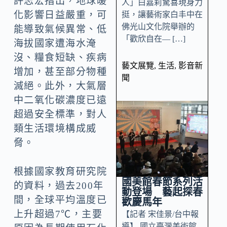
許志宏指出，地球暖
人」白嘉莉驚喜現身力
化影響日益嚴重，可
挺，讓藝術家白丰中在
佛光山文化院舉辦的
能導致氣候異常、低
「歡欣自在— […]
海拔國家遭海水淹
沒、糧食短缺、疾病
藝文展覽
,
生活
,
影音新
增加，甚至部分物種
聞
滅絕。此外，大氣層
中二氧化碳濃度已遠
超過安全標準，對人
類生活環境構成威
脅。
根據國家教育研究院
國美館春節系列活
的資料，過去200年
動登場 藝起探春
間，全球平均溫度已
歡慶馬年
上升超過7℃，主要
【記者 宋佳景/台中報
導】 國立臺灣美術館