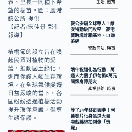
k
表、里長一同種下希
生活
,
體育
望的樹苗。圖：鹿港
鎮公所 提供
假公安騙全球華人！維
【記者/宋佳景 彰化
安特勤破門攻堅 豪宅
報導】
藏跨境詐騙基地、11嫌
落網
警政司法
,
時事
植樹節的設立旨在喚
起民眾對植物的愛
護，推動國土綠化，
端午祝福化為行動 萬
通人力攜手伊甸捐6萬元
進而保護人類生存環
關懷身障朋友
境。在全球氣候變遷
產業脈絡
,
時事
日益嚴峻的當下，各
國紛紛透過植樹活動
提升環保意識，倡導
等了24年終於圓夢！阿
弟發片化身黑道大哥
生態保護。
吻戲纏綿拍到像「喪
屍」