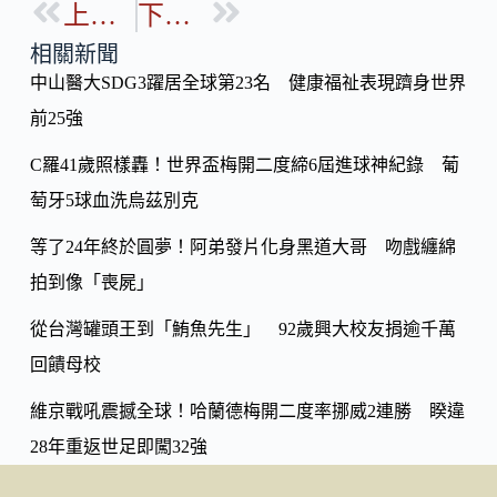
b
上一篇
下一篇
p
o
y
相關新聞
o
中山醫大SDG3躍居全球第23名 健康福祉表現躋身世界
Li
k
前25強
n
k
C羅41歲照樣轟！世界盃梅開二度締6屆進球神紀錄 葡
萄牙5球血洗烏茲別克
等了24年終於圓夢！阿弟發片化身黑道大哥 吻戲纏綿
拍到像「喪屍」
從台灣罐頭王到「鮪魚先生」 92歲興大校友捐逾千萬
回饋母校
維京戰吼震撼全球！哈蘭德梅開二度率挪威2連勝 睽違
28年重返世足即闖32強