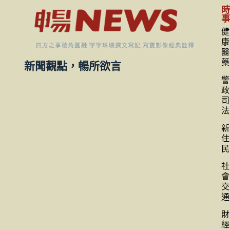
健
康
醫
藥
新聞觀點，暢所欲言
警
政
司
法
新
住
民
社
會
交
通
財
經