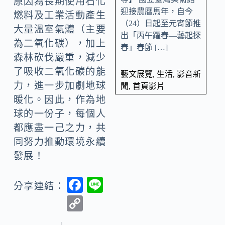
原因為長期使用石化
迎接農曆馬年，自今
燃料及工業活動產生
（24）日起至元宵節推
大量溫室氣體（主要
出「丙午躍春—藝起探
為二氧化碳），加上
春」春節 […]
森林砍伐嚴重，減少
了吸收二氧化碳的能
藝文展覽
,
生活
,
影音新
力，進一步加劇地球
聞
,
首頁影片
暖化。因此，作為地
球的一份子，每個人
都應盡一己之力，共
同努力推動環境永續
發展！
F
Li
分享連結：
ac
n
C
e
e
o