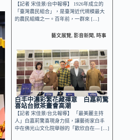
【記者 宋佳景/台中報導】 1926年成立的
「臺灣農民組合」，是臺灣近代規模最大
的農民組織之一。百年前，一群來 […]
藝文展覽
,
影音新聞
,
時事
白丰中濃彩繁花藏禪意 白嘉莉驚
喜站台掀茶畫會高潮
【記者 宋佳景/台北報導】 「最美麗主持
人」白嘉莉驚喜現身力挺，讓藝術家白丰
中在佛光山文化院舉辦的「歡欣自在— […]