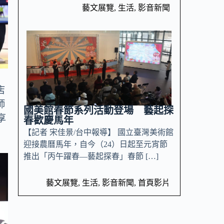
藝文展覽
,
生活
,
影音新聞
店
師
國美館春節系列活動登場 藝起探
享
春歡慶馬年
【記者 宋佳景/台中報導】 國立臺灣美術館
迎接農曆馬年，自今（24）日起至元宵節
推出「丙午躍春—藝起探春」春節 […]
藝文展覽
,
生活
,
影音新聞
,
首頁影片