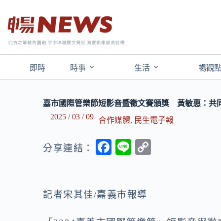
即時
時事
生活
暢觀
嘉市國際管樂節短影音暨徵文賽頒獎 黃敏惠：共
2025 / 03 / 09
合作媒體
,
民生電子報
F
Li
C
分享連結：
ac
n
o
e
e
p
b
y
記者宋其佳/嘉義市報導
o
Li