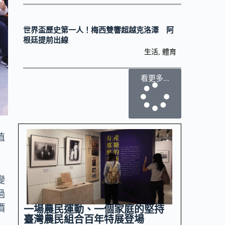
世界盃歷史第一人！梅西雙響超越克洛澤 阿
根廷提前出線
生活
,
體育
看更多...
值
變
過
價
一場農民運動、一個家庭的堅持
臺灣農民組合百年特展登場