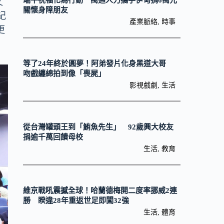
端午祝福化為行動 萬通人力攜手伊甸捐6萬元
文
關懷身障朋友
紀
產業脈絡
,
時事
更
等了24年終於圓夢！阿弟發片化身黑道大哥
吻戲纏綿拍到像「喪屍」
影視戲劇
,
生活
從台灣罐頭王到「鮪魚先生」 92歲興大校友
捐逾千萬回饋母校
生活
,
教育
維京戰吼震撼全球！哈蘭德梅開二度率挪威2連
勝 睽違28年重返世足即闖32強
生活
,
體育