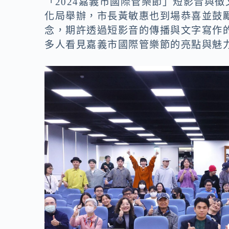
o
n
「2024嘉義市國際管樂節」短影音與
化局舉辦，市長黃敏惠也到場恭喜並鼓
k
k
念，期許透過短影音的傳播與文字寫作
多人看見嘉義市國際管樂節的亮點與魅