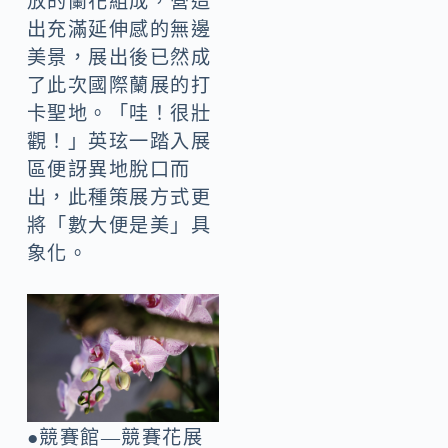
放的蘭花組成，營造
出充滿延伸感的無邊
美景，展出後已然成
了此次國際蘭展的打
卡聖地。「哇！很壯
觀！」英玹一踏入展
區便訝異地脫口而
出，此種策展方式更
將「數大便是美」具
象化。
●競賽館—競賽花展