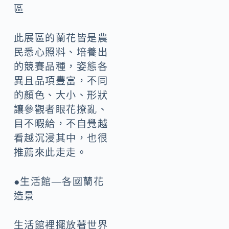
區
此展區的蘭花皆是農
民悉心照料、培養出
的競賽品種，姿態各
異且品項豐富，不同
的顏色、大小、形狀
讓參觀者眼花撩亂、
目不暇給，不自覺越
看越沉浸其中，也很
推薦來此走走。
●生活館—各國蘭花
造景
生活館裡擺放著世界