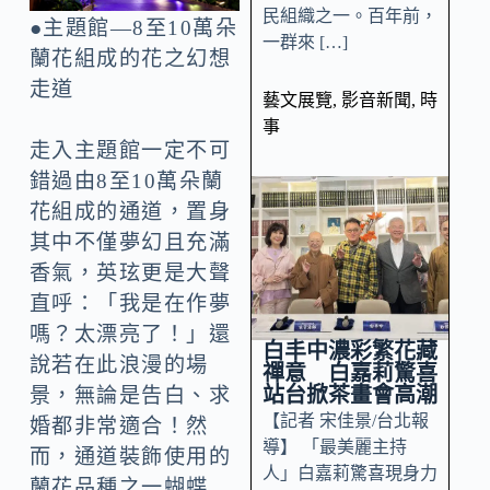
民組織之一。百年前，
●主題館—8至10萬朵
一群來 […]
蘭花組成的花之幻想
走道
藝文展覽
,
影音新聞
,
時
事
走入主題館一定不可
錯過由8至10萬朵蘭
花組成的通道，置身
其中不僅夢幻且充滿
香氣，英玹更是大聲
直呼：「我是在作夢
嗎？太漂亮了！」還
白丰中濃彩繁花藏
說若在此浪漫的場
禪意 白嘉莉驚喜
站台掀茶畫會高潮
景，無論是告白、求
【記者 宋佳景/台北報
婚都非常適合！然
導】 「最美麗主持
而，通道裝飾使用的
人」白嘉莉驚喜現身力
蘭花品種之一蝴蝶