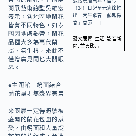
迎接農曆馬年，自今
蘭展藝術總監吳維宏
（24）日起至元宵節推
出「丙午躍春—藝起探
表示，各地區地蘭花
春」春節 […]
皆有不同特色，如泰
國因地處熱帶，蘭花
藝文展覽
,
生活
,
影音新
品種大多為萬代蘭
聞
,
首頁影片
屬、氣生根，來此不
僅增廣見聞也大開眼
界。
●主題館—鏡面結合
蘭花呈現無邊界美景
來蘭展一定得體驗被
盛開的蘭花包圍的感
受，由鏡面和大量綻