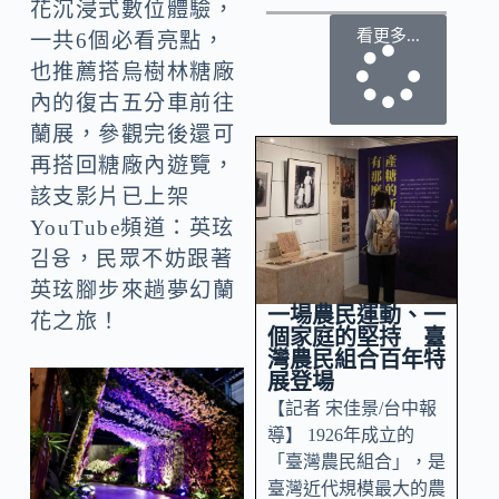
花沉浸式數位體驗，
看更多...
一共6個必看亮點，
也推薦搭烏樹林糖廠
內的復古五分車前往
蘭展，參觀完後還可
再搭回糖廠內遊覽，
該支影片已上架
YouTube頻道：英玹
김융，民眾不妨跟著
英玹腳步來趟夢幻蘭
一場農民運動、一
花之旅！
個家庭的堅持 臺
灣農民組合百年特
展登場
【記者 宋佳景/台中報
導】 1926年成立的
「臺灣農民組合」，是
臺灣近代規模最大的農