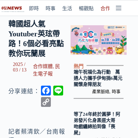
即時
時事
生活
暢觀點
合作媒體
韓國超人氣
Youtuber英玹帶
路！6個必看亮點
教你玩蘭展
2025 /
熱門
合作媒體
,
民
03 / 13
端午祝福化為行動 萬
生電子報
通人力攜手伊甸捐6萬元
關懷身障朋友
F
Li
分享連結：
產業脈絡
,
時事
ac
n
C
e
e
o
等了24年終於圓夢！阿
b
p
弟發片化身黑道大哥
吻戲纏綿拍到像「喪
o
y
記者蔡清欽／台南報
屍」