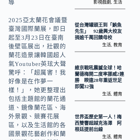
o
Li
導
影視戲劇
,
生活
k
n
2025亞太蘭花會議暨
k
從台灣罐頭王到「鮪魚
臺灣國際蘭展，即日
先生」 92歲興大校友
起至3月23日在臺南
捐逾千萬回饋母校
生活
,
教育
後壁區展出，壯觀的
蘭花造景讓韓國超人
氣Youtuber英玹大聲
維京戰吼震撼全球！哈
驚呼：「超厲害！我
蘭德梅開二度率挪威2連
勝 睽違28年重返世足
好像是在作夢一
即闖32強
樣！」，她更整理出
生活
,
體育
包括主題館的蘭花通
道、鏡像蘭花區、海
外景觀、競賽花展
世界盃歷史第一人！梅
西雙響超越克洛澤 阿
區，以及生活館的各
根廷提前出線
國景觀花藝創作和蘭
生活
,
體育