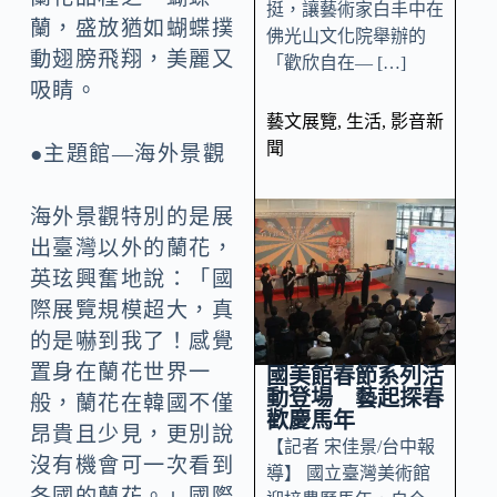
挺，讓藝術家白丰中在
蘭，盛放猶如蝴蝶撲
佛光山文化院舉辦的
動翅膀飛翔，美麗又
「歡欣自在— […]
吸睛。
藝文展覽
,
生活
,
影音新
聞
●主題館—海外景觀
海外景觀特別的是展
出臺灣以外的蘭花，
英玹興奮地說：「國
際展覽規模超大，真
的是嚇到我了！感覺
置身在蘭花世界一
國美館春節系列活
動登場 藝起探春
般，蘭花在韓國不僅
歡慶馬年
昂貴且少見，更別說
【記者 宋佳景/台中報
沒有機會可一次看到
導】 國立臺灣美術館
各國的蘭花。」國際