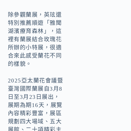
除參觀蘭展，英玹還
特別推薦順遊「雅聞
湖濱療育森林」，這
裡有蘭展結合玫瑰花
所辦的小特展，很適
合來此感受蘭花不同
的樣貌。
2025亞太蘭花會議暨
臺灣國際蘭展自3月8
日至3月23日展出，
展期為期16天，展覽
內容精彩豐富，展區
規劃四大場域、五大
展館、二十項精彩主