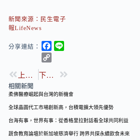
新聞來源：民生電子
報LifeNews
F
Li
分享連結：
ac
n
C
e
e
o
b
上一篇
下一篇
p
o
y
相關新聞
o
柔佛醫療崛起與台灣的新機會
Li
k
n
全球晶圓代工市場創新高，台積電擴大領先優勢
k
台海有事，世界有事：從香格里拉對話看全球共同利益
蔬食教育論壇於新加坡慈濟舉行 跨界共探永續飲食未來