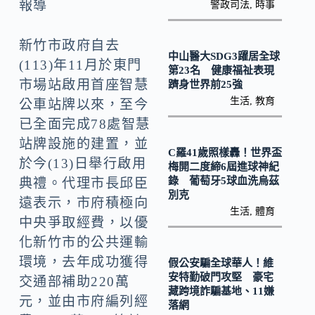
o
Li
報導
警政司法
,
時事
k
n
新竹市政府自去
k
中山醫大SDG3躍居全球
(113)年11月於東門
第23名 健康福祉表現
市場站啟用首座智慧
躋身世界前25強
生活
,
教育
公車站牌以來，至今
已全面完成78處智慧
站牌設施的建置，並
C羅41歲照樣轟！世界盃
於今(13)日舉行啟用
梅開二度締6屆進球神紀
錄 葡萄牙5球血洗烏茲
典禮。代理市長邱臣
別克
遠表示，市府積極向
生活
,
體育
中央爭取經費，以優
化新竹市的公共運輸
環境，去年成功獲得
假公安騙全球華人！維
安特勤破門攻堅 豪宅
交通部補助220萬
藏跨境詐騙基地、11嫌
元，並由市府編列經
落網