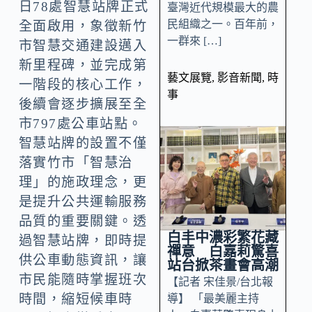
日78處智慧站牌正式
臺灣近代規模最大的農
民組織之一。百年前，
全面啟用，象徵新竹
一群來 […]
市智慧交通建設邁入
新里程碑，並完成第
藝文展覽
,
影音新聞
,
時
一階段的核心工作，
事
後續會逐步擴展至全
市797處公車站點。
智慧站牌的設置不僅
落實竹市「智慧治
理」的施政理念，更
是提升公共運輸服務
品質的重要關鍵。透
白丰中濃彩繁花藏
過智慧站牌，即時提
禪意 白嘉莉驚喜
供公車動態資訊，讓
站台掀茶畫會高潮
市民能隨時掌握班次
【記者 宋佳景/台北報
時間，縮短候車時
導】 「最美麗主持