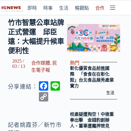
即時
時事
生活
暢觀點
合作媒體
竹市智慧公車站牌
正式營運 邱臣
遠：大幅提升候車
便利性
2025 /
熱門
合作媒體
,
民
03 / 13
彰化優質食品前進國
生電子報
際 「食食在在彰化
館」台北食品展秀產業
F
Li
實力
分享連結：
ac
n
生活
C
e
e
o
b
p
校產疑遭掏空！中檢重
拳出擊 金錢豹創辦
o
y
記者姚霞芬／新竹市
人、董事遭羈押禁見