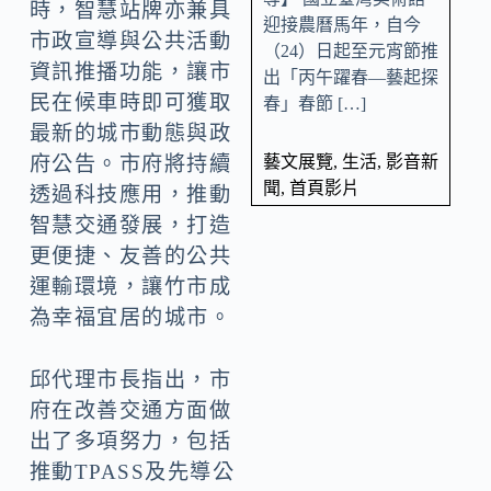
時，智慧站牌亦兼具
迎接農曆馬年，自今
市政宣導與公共活動
（24）日起至元宵節推
資訊推播功能，讓市
出「丙午躍春—藝起探
民在候車時即可獲取
春」春節 […]
最新的城市動態與政
藝文展覽
,
生活
,
影音新
府公告。市府將持續
聞
,
首頁影片
透過科技應用，推動
智慧交通發展，打造
更便捷、友善的公共
運輸環境，讓竹市成
為幸福宜居的城市。
邱代理市長指出，市
府在改善交通方面做
出了多項努力，包括
推動TPASS及先導公