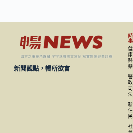
健
康
醫
藥
新聞觀點，暢所欲言
警
政
司
法
新
住
民
社
會