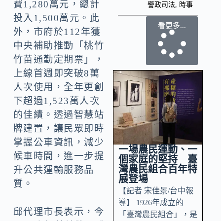
費1,280萬元，總計
警政司法
,
時事
投入1,500萬元。此
看更多...
外，市府於112年獲
中央補助推動「桃竹
竹苗通勤定期票」，
上線首週即突破8萬
人次使用，全年更創
下超過1,523萬人次
的佳績。透過智慧站
牌建置，讓民眾即時
掌握公車資訊，減少
一場農民運動、一
候車時間，進一步提
個家庭的堅持 臺
灣農民組合百年特
升公共運輸服務品
展登場
質。
【記者 宋佳景/台中報
導】 1926年成立的
邱代理市長表示，今
「臺灣農民組合」，是