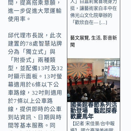
人」白嘉莉驚喜現身力
間，提高搭乘意願，
挺，讓藝術家白丰中在
進一步促進大眾運輸
佛光山文化院舉辦的
使用率。
「歡欣自在— […]
邱代理市長說，此次
藝文展覽
,
生活
,
影音新
建置的78處智慧站牌
聞
分為「獨立式」與
「附掛式」兩種類
型，並配備13吋及32
吋顯示面板。13吋螢
幕適用於6條以下公
車路線，32吋則適用
於7條以上公車路
國美館春節系列活
線，提供即時的公車
動登場 藝起探春
歡慶馬年
到站資訊、日期與時
【記者 宋佳景/台中報
間等基本服務。同
導】 國立臺灣美術館