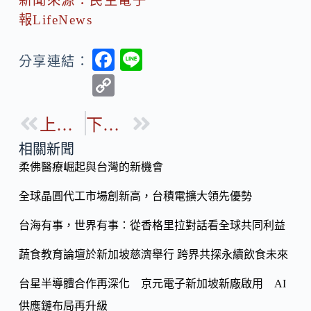
新聞來源：民生電子
報LifeNews
F
Li
分享連結：
ac
n
C
e
e
o
b
上一篇
下一篇
p
o
y
相關新聞
o
柔佛醫療崛起與台灣的新機會
Li
k
n
全球晶圓代工市場創新高，台積電擴大領先優勢
k
台海有事，世界有事：從香格里拉對話看全球共同利益
蔬食教育論壇於新加坡慈濟舉行 跨界共探永續飲食未來
台星半導體合作再深化 京元電子新加坡新廠啟用 AI
供應鏈布局再升級