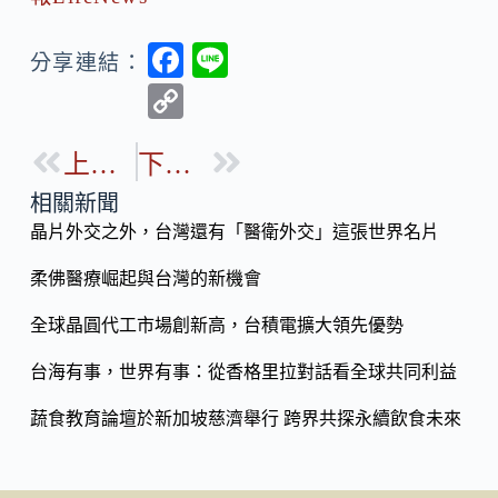
F
Li
分享連結：
ac
n
C
e
e
o
b
上一篇
下一篇
p
o
y
相關新聞
o
晶片外交之外，台灣還有「醫衛外交」這張世界名片
Li
k
n
柔佛醫療崛起與台灣的新機會
k
全球晶圓代工市場創新高，台積電擴大領先優勢
台海有事，世界有事：從香格里拉對話看全球共同利益
蔬食教育論壇於新加坡慈濟舉行 跨界共探永續飲食未來