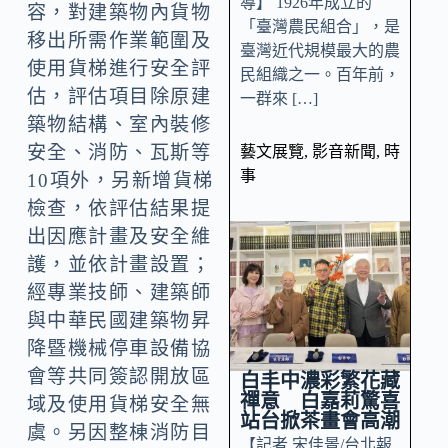
導】 1926年成立的
容，對建築物內貨物
「臺灣農民組合」，是
移出所需作業範圍及
臺灣近代規模最大的農
使用貨梯進行安全評
民組織之一。百年前，
估，評估項目除原建
一群來 […]
築物結構、室內裝修
安全、消防、瓦斯等
藝文展覽
,
影音新聞
,
時
事
10項外，另新增貨梯
檢查，依評估結果提
出因應計畫及安全維
護，並依計畫設置；
經專業技師、建築師
與中華民國建築物昇
降暨機械停車設備協
會等共同簽認開放區
白丰中濃彩繁花藏
禪意 白嘉莉驚喜
域及使用貨梯安全無
站台掀茶畫會高潮
虞。另因整棟消防目
【記者 宋佳景/台北報