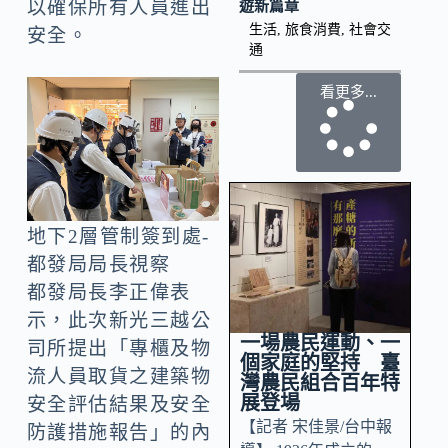
以確保所有人員進出
遊新篇章
生活
,
旅食消費
,
社會交
安全。
通
看更多...
地下2層管制簽到處-
都發局局長視察
都發局長李正偉表
示，此次新光三越公
一場農民運動、一
司所提出「專櫃及物
個家庭的堅持 臺
流人員取貨之建築物
灣農民組合百年特
展登場
安全評估結果及安全
【記者 宋佳景/台中報
防護措施報告」的內