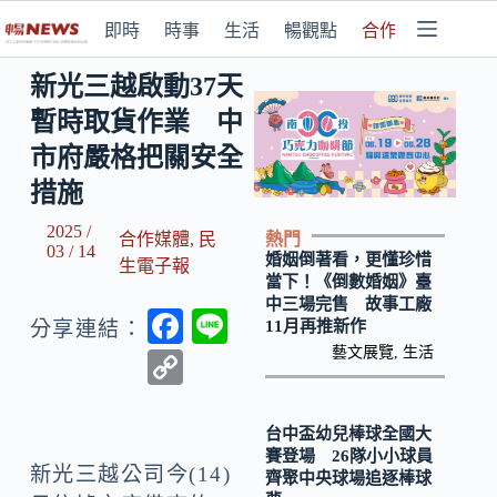
即時
時事
生活
暢觀點
合作媒體
新光三越啟動37天
暫時取貨作業 中
市府嚴格把關安全
措施
2025 /
熱門
合作媒體
,
民
03 / 14
婚姻倒著看，更懂珍惜
生電子報
當下！《倒數婚姻》臺
中三場完售 故事工廠
F
Li
11月再推新作
分享連結：
ac
n
藝文展覽
,
生活
C
e
e
o
b
p
台中盃幼兒棒球全國大
賽登場 26隊小小球員
o
y
新光三越公司今(14)
齊聚中央球場追逐棒球