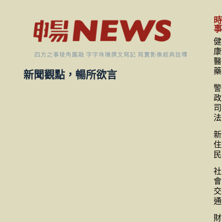
健
康
醫
藥
新聞觀點，暢所欲言
警
政
司
法
新
住
民
社
會
交
通
財