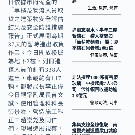
o
Li
夢
日依據市府備查的
生活
,
教育
,
體育
k
「專櫃及物流人員取
n
貨之建築物安全評估
k
結果及安全防護措施
追劇忘喝水、半年三度
報告」正式展開為期
腎結石 婦人雙腎如
「葡萄乾麵包」 醫：夏
37天的暫時進出取貨
季結石患者增2至3倍
作業。今日開放樓層
健康醫藥
,
時事
為地下2樓，列冊進
館人員預計有338人
非法掩埋1800噸有害廢
進出，車輛約有117
玻璃 中檢起訴7人3公
輛。都發局長李正偉
司 涉詐領回收補助逾
今日親率副局長曾文
3.8億元
警政司法
,
時事
誠、使用管理科科長
張景舜、營造施工科
正工趙崇彣及同仁
集集支線全線復駛 南
們，現場逐層視察，
投觀光鐵道重啟山城旅