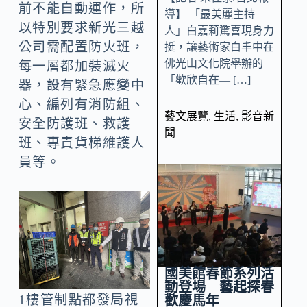
前不能自動運作，所
導】 「最美麗主持
以特別要求新光三越
人」白嘉莉驚喜現身力
公司需配置防火班，
挺，讓藝術家白丰中在
佛光山文化院舉辦的
每一層都加裝滅火
「歡欣自在— […]
器，設有緊急應變中
心、編列有消防組、
藝文展覽
,
生活
,
影音新
安全防護班、救護
聞
班、專責貨梯維護人
員等。
國美館春節系列活
動登場 藝起探春
1樓管制點都發局視
歡慶馬年