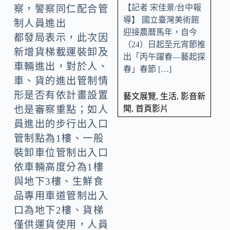
【記者 宋佳景/台中報
察，警察同仁配合管
導】 國立臺灣美術館
制人員進出
迎接農曆馬年，自今
都發局表示，此次因
（24）日起至元宵節推
新增貨梯載運裝卸及
出「丙午躍春—藝起探
車輛進出，對於人、
春」春節 […]
車、貨的進出管制情
形是否有依計畫設置
藝文展覽
,
生活
,
影音新
聞
,
首頁影片
也是審察重點；如人
員進出的步行出入口
管制點為1樓、一般
裝卸車位管制出入口
依車輛高度分為1樓
與地下3樓、生鮮食
品專用車道管制出入
口為地下2樓、貨梯
僅供運貨使用，人員