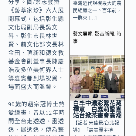
分享。圖/葉志雲攝
臺灣近代規模最大的農
《藝萃家珍》六人展
民組織之一。百年前，
一群來 […]
開幕式，包括彰化縣
文化局副局長吳文
藝文展覽
,
影音新聞
,
時
昇、彰化市長林世
事
賢、前文化部次長林
金田、頂新和德文教
基金會副董事長陳慶
浩及多位美術界人士
等嘉賓都到場祝賀，
場面盛大而溫馨。
白丰中濃彩繁花藏
90歲的趙宗冠博士熱
禪意 白嘉莉驚喜
愛繪畫，曾以12年時
站台掀茶畫會高潮
間全台走透透、畫透
【記者 宋佳景/台北報
透、展透透，傳為藝
導】 「最美麗主持