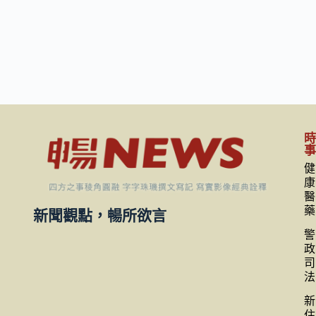
健
康
醫
藥
新聞觀點，暢所欲言
警
政
司
法
新
住