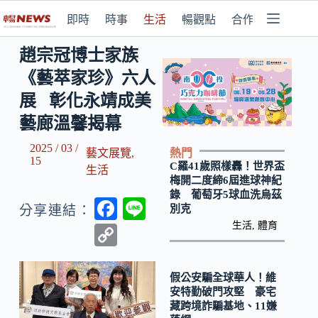
即時
時事
生活
暢觀點
合作媒體
趙宗冠博士家族
《藝萃家珍》六人
展 彰化永靖成美
藝廊溫馨揭幕
2025 / 03 /
熱門
藝文展覽
,
15
C羅41歲照樣轟！世界盃
生活
梅開二度締6屆進球神紀
錄 葡萄牙5球血洗烏茲
F
Li
別克
分享連結：
ac
n
生活
,
體育
C
e
e
o
b
p
假公安騙全球華人！維
安特勤破門攻堅 豪宅
o
y
藏跨境詐騙基地、11嫌