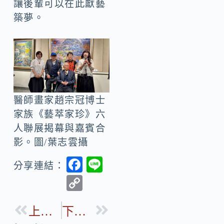
讓後輩可以在此獻藝
築夢。
醫師畫家趙宗冠博士
家族《藝萃家珍》六
人聯展揭幕與嘉賓合
影。圖/葉志雲攝
F
Li
分享連結：
ac
n
C
e
e
o
b
上一篇
下一篇
p