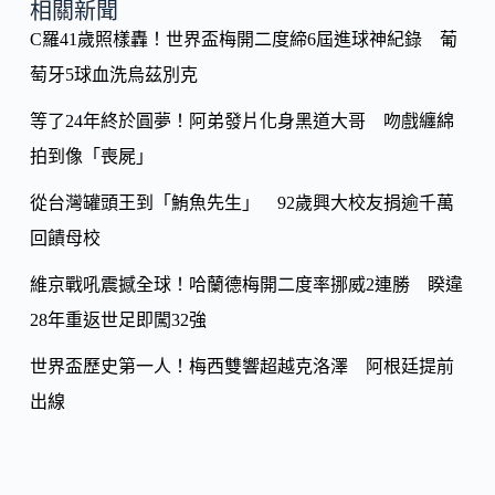
o
y
相關新聞
o
C羅41歲照樣轟！世界盃梅開二度締6屆進球神紀錄 葡
Li
k
萄牙5球血洗烏茲別克
n
k
等了24年終於圓夢！阿弟發片化身黑道大哥 吻戲纏綿
拍到像「喪屍」
從台灣罐頭王到「鮪魚先生」 92歲興大校友捐逾千萬
回饋母校
維京戰吼震撼全球！哈蘭德梅開二度率挪威2連勝 睽違
28年重返世足即闖32強
世界盃歷史第一人！梅西雙響超越克洛澤 阿根廷提前
出線