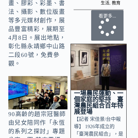
畫、膠彩、彩墨、書
生活
,
教育
法、攝影、數位版畫
看更多...
等多元媒材創作，展
品豐富精彩，展期至
4月8日。展出地點，
彰化縣永靖鄉中山路
二段60號，免費參
觀。
一場農民運動、一
個家庭的堅持 臺
灣農民組合百年特
展登場
90高齡的趙宗冠醫師
【記者 宋佳景/台中報
由兒女陪同作「永恆
導】 1926年成立的
的系列之探討」專題
「臺灣農民組合」，是