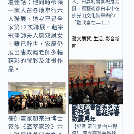
人」白嘉莉驚喜現身力
壇佳話；他同時帶領
挺，讓藝術家白丰中在
一家人在各地舉行六
佛光山文化院舉辦的
人聯展，這次已是全
「歡欣自在— […]
家第12次聯展。趙宗
冠醫師夫人唐双鳳女
藝文展覽
,
生活
,
影音新
士雖已辭世，家屬仍
聞
展出唐双鳳老師多幅
精彩的膠彩及油畫作
品。
國美館春節系列活
動登場 藝起探春
醫師畫家趙宗冠博士
歡慶馬年
【記者 宋佳景/台中報
家族《藝萃家珍》六
導】 國立臺灣美術館