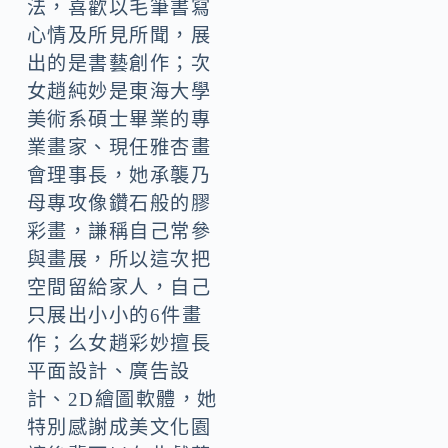
法，喜歡以毛筆書寫
心情及所見所聞，展
出的是書藝創作；次
女趙純妙是東海大學
美術系碩士畢業的專
業畫家、現任雅杏畫
會理事長，她承襲乃
母專攻像鑽石般的膠
彩畫，謙稱自己常參
與畫展，所以這次把
空間留給家人，自己
只展出小小的6件畫
作；么女趙彩妙擅長
平面設計、廣告設
計、2D繪圖軟體，她
特別感謝成美文化園