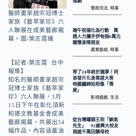
o
Li
落網
警政司法
,
時事
k
n
醫師畫家趙宗冠博士
k
家族《藝萃家珍》六
人聯展在成美藝廊揭
端午祝福化為行動 萬
通人力攜手伊甸捐6萬元
幕。圖/葉志雲攝
關懷身障朋友
產業脈絡
,
時事
【記者/葉志雲 台中
報導】
等了24年終於圓夢！阿
弟發片化身黑道大哥
知名的醫師畫家趙宗
吻戲纏綿拍到像「喪
冠博士家族《藝萃家
屍」
珍》六人聯展，3月
影視戲劇
,
生活
15日下午在彰化頂新
和德文教基金會成美
從台灣罐頭王到「鮪魚
藝廊揭幕，共展出54
先生」 92歲興大校友
幅作品，內容涵蓋油
捐逾千萬回饋母校