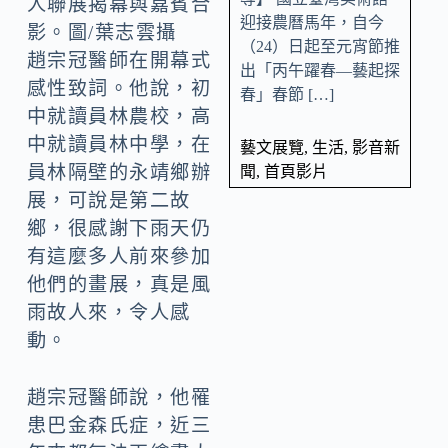
人聯展揭幕與嘉賓合
迎接農曆馬年，自今
影。圖/葉志雲攝
（24）日起至元宵節推
趙宗冠醫師在開幕式
出「丙午躍春—藝起探
感性致詞。他說，初
春」春節 […]
中就讀員林農校，高
中就讀員林中學，在
藝文展覽
,
生活
,
影音新
員林隔壁的永靖鄉辦
聞
,
首頁影片
展，可說是第二故
鄉，很感謝下雨天仍
有這麼多人前來參加
他們的畫展，真是風
雨故人來，令人感
動。
趙宗冠醫師說，他罹
患巴金森氏症，近三