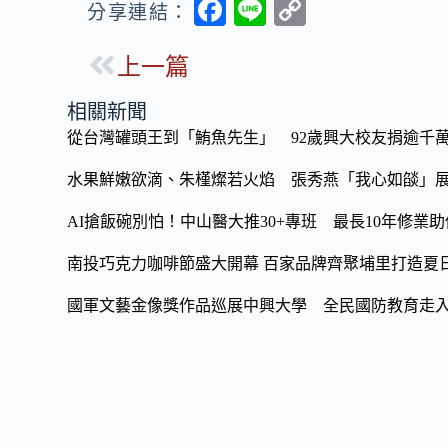
F
Li
C
分享連結：
ac
n
o
上一篇
e
e
p
b
y
相關新聞
o
Li
從台灣罐頭王到「鮪魚先生」 92歲興大校友捐逾千
o
n
水果鮮嫩欲滴、朱槿燦若火焰 張秀燕「我心如燄」
k
k
AI搶飯碗別怕！中山醫大推30+專班 最長10年修業
南投巧克力咖啡節盛大開幕 百家品牌齊聚埔里打造夏
國軍文藝金像獎作品巡展中興大學 全民國防教育走