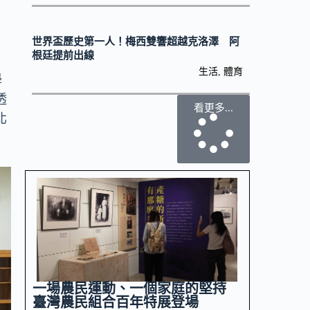
世界盃歷史第一人！梅西雙響超越克洛澤 阿
根廷提前出線
生活
,
體育
學
透
看更多...
北
一場農民運動、一個家庭的堅持
臺灣農民組合百年特展登場