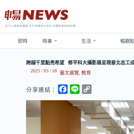
即時
時事
生活
暢觀
跨越千里點亮希望 修平科大攝影展呈現泰北志工
2025 / 03 / 18
藝文展覽
,
教育
F
Li
C
分享連結：
ac
n
o
e
e
p
b
y
o
Li