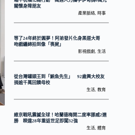
端午祝福化為行動 萬通人力攜手伊甸捐6萬元
關懷身障朋友
產業脈絡
,
時事
等了24年終於圓夢！阿弟發片化身黑道大哥
吻戲纏綿拍到像「喪屍」
影視戲劇
,
生活
從台灣罐頭王到「鮪魚先生」 92歲興大校友
捐逾千萬回饋母校
生活
,
教育
維京戰吼震撼全球！哈蘭德梅開二度率挪威2連
勝 睽違28年重返世足即闖32強
生活
,
體育