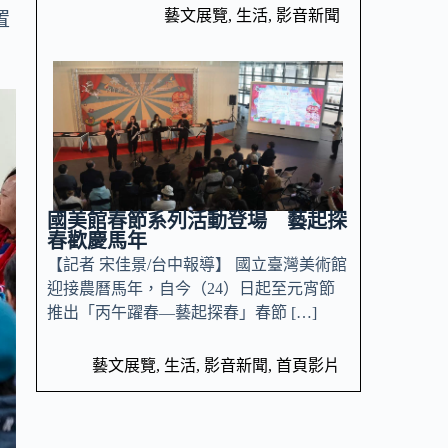
藝文展覽
,
生活
,
影音新聞
置
國美館春節系列活動登場 藝起探
春歡慶馬年
【記者 宋佳景/台中報導】 國立臺灣美術館
迎接農曆馬年，自今（24）日起至元宵節
推出「丙午躍春—藝起探春」春節 […]
藝文展覽
,
生活
,
影音新聞
,
首頁影片