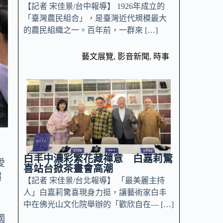
【記者 宋佳景/台中報導】 1926年成立的
「臺灣農民組合」，是臺灣近代規模最大
的農民組織之一。百年前，一群來 […]
藝文展覽
,
影音新聞
,
時事
白丰中濃彩繁花藏禪意 白嘉莉驚
愛
喜站台掀茶畫會高潮
超
【記者 宋佳景/台北報導】 「最美麗主持
人」白嘉莉驚喜現身力挺，讓藝術家白丰
中在佛光山文化院舉辦的「歡欣自在— […]
國