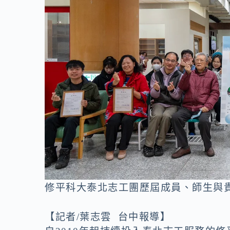
o
n
k
k
修平科大泰北志工團歷屆成員、師生與
【記者/葉志雲 台中報導】