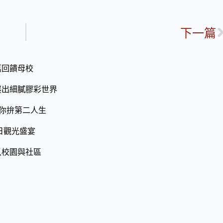
下一篇
萬回饋母校
展出細膩膠彩世界
助你拚第二人生
日觀光盛宴
入校園與社區