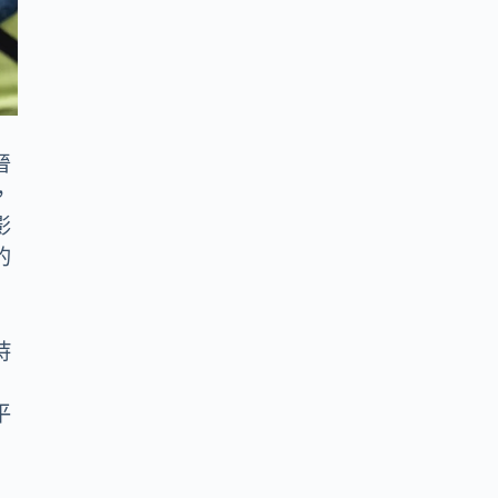
晉
，
影
的
持
平