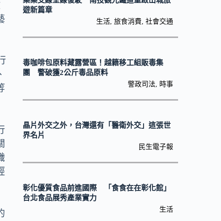
集集支線全線復駛 南投觀光鐵道重啟山城旅
文
遊新篇章
藝
生活
,
旅食消費
,
社會交通
行
毒咖啡包原料藏露營區！越籍移工組販毒集
團 警破獲2公斤毒品原料
、
警政司法
,
時事
等
晶片外交之外，台灣還有「醫衛外交」這張世
行
界名片
關
民生電子報
識
經
彰化優質食品前進國際 「食食在在彰化館」
台北食品展秀產業實力
生活
的