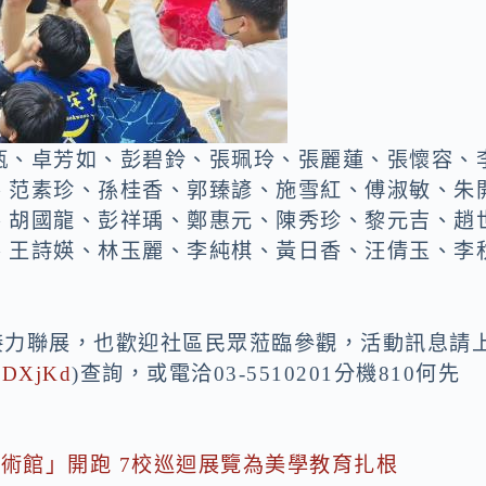
甄、卓芳如、彭碧鈴、張珮玲、張麗蓮、張懷容、
、范素珍、孫桂香、郭臻諺、施雪紅、傅淑敏、朱
、胡國龍、彭祥瑀、鄭惠元、陳秀珍、黎元吉、趙
、王詩媖、林玉麗、李純棋、黃日香、汪倩玉、李
校接力聯展，也歡迎社區民眾蒞臨參觀，活動訊息請
c/9DXjKd
)查詢，或電洽03-5510201分機810何先
術館」開跑 7校巡迴展覽為美學教育扎根