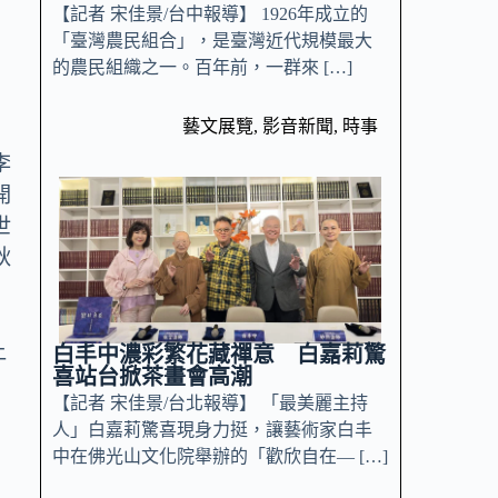
【記者 宋佳景/台中報導】 1926年成立的
「臺灣農民組合」，是臺灣近代規模最大
的農民組織之一。百年前，一群來 […]
藝文展覽
,
影音新聞
,
時事
李
開
世
秋
上
白丰中濃彩繁花藏禪意 白嘉莉驚
喜站台掀茶畫會高潮
【記者 宋佳景/台北報導】 「最美麗主持
人」白嘉莉驚喜現身力挺，讓藝術家白丰
中在佛光山文化院舉辦的「歡欣自在— […]