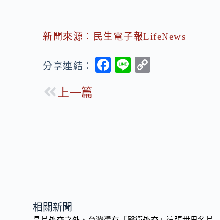
新聞來源：民生電子報LifeNews
F
Li
C
分享連結：
ac
n
o
上一篇
e
e
p
b
y
o
Li
o
n
k
k
相關新聞
晶片外交之外，台灣還有「醫衛外交」這張世界名片