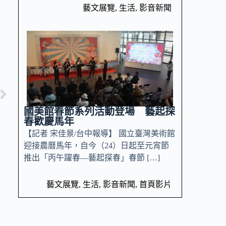
藝文展覽
,
生活
,
影音新聞
國美館春節系列活動登場 藝起探
春歡慶馬年
【記者 宋佳景/台中報導】 國立臺灣美術館
迎接農曆馬年，自今（24）日起至元宵節
推出「丙午躍春—藝起探春」春節 […]
藝文展覽
,
生活
,
影音新聞
,
首頁影片