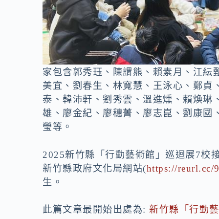
家包含郭秀珏、陳謂熊、賴素月、江紜
美宜、劉春生、林寬慧、王泳心、鄭貞
泰、韓沛軒、劉秀雲、溫進燻、賴煥琳
雄、廖金紀、廖穗菁、廖志崑、劉康國
瑩等。
2025新竹縣「行動藝術館」巡迴展7
新竹縣政府文化局網站(
https://reurl.c
生。
此篇文章最開始出處為:
新竹縣「行動藝