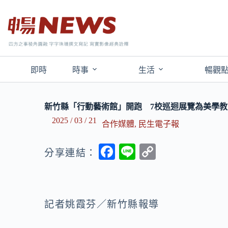
即時
時事
生活
暢觀
新竹縣「行動藝術館」開跑 7校巡迴展覽為美學
2025 / 03 / 21
合作媒體
,
民生電子報
F
Li
C
分享連結：
ac
n
o
e
e
p
b
y
記者姚霞芬／新竹縣報導
o
Li