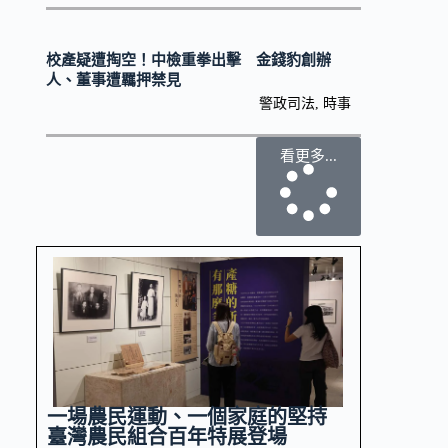
，
校產疑遭掏空！中檢重拳出擊 金錢豹創辦
人、董事遭羈押禁見
警政司法
,
時事
看更多...
術
一場農民運動、一個家庭的堅持
臺灣農民組合百年特展登場