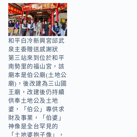
和平白冷新興宮邱武
泉主委贈送感謝狀
第三站來到位於和平
南勢里的福山宮，該
廟本是伯公廟(土地公
廟)，後改建為三山國
王廟，改建後仍持續
供奉土地公及土地
婆，「伯公」專供求
財及事業，「伯婆」
神像是全台罕見的
「土地婆抱子像」，