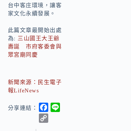
此篇文章最開始出處
為:
三山國王大王爺
壽誕 市府客委會與
眾宮廟同慶
新聞來源：民生電子
報LifeNews
F
Li
分享連結：
ac
n
C
e
e
o
b
上一篇
下一篇
p
o
y
相關新聞
o
柔佛醫療崛起與台灣的新機會
Li