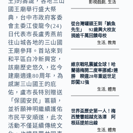
k
王)的壽誕，各地三山
n
影視戲劇
,
生活
國王廟舉行盛大祭
k
典，台中市政府客委
從台灣罐頭王到「鮪魚
會主委江俊龍今(24)
先生」 92歲興大校友
日代表市長盧秀燕前
捐逾千萬回饋母校
往山城各地的三山國
生活
,
教育
王廟參拜。首站來到
和平區白冷新興宮，
維京戰吼震撼全球！哈
該廟歷史悠久，迄今
蘭德梅開二度率挪威2連
建廟適逢80周年，為
勝 睽違28年重返世足
即闖32強
感謝三山國王的庇
生活
,
體育
佑，盧市長特別贈送
「保國安民」匾額，
並祈願神明繼續護佑
世界盃歷史第一人！梅
市民平安順遂，此次
西雙響超越克洛澤 阿
根廷提前出線
活動不僅延續傳統文
生活
,
體育