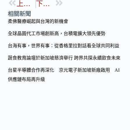
k
n
全球晶圓代工市場創新高，台積電擴大領先優勢
k
台海有事，世界有事：從香格里拉對話看全球共同利益
蔬食教育論壇於新加坡慈濟舉行 跨界共探永續飲食未來
台星半導體合作再深化 京元電子新加坡新廠啟用 AI
供應鏈布局再升級