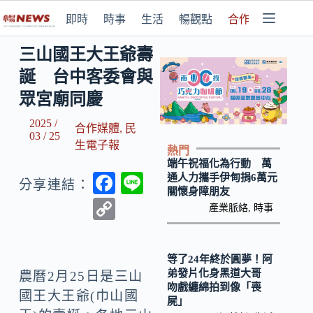
即時
時事
生活
暢觀點
合作媒體
三山國王大王爺壽
誕 台中客委會與
眾宮廟同慶
2025 /
合作媒體
,
民
03 / 25
生電子報
熱門
端午祝福化為行動 萬
F
Li
通人力攜手伊甸捐6萬元
分享連結：
關懷身障朋友
ac
n
C
產業脈絡
,
時事
e
e
o
b
p
等了24年終於圓夢！阿
o
y
弟發片化身黑道大哥
農曆2月25日是三山
吻戲纏綿拍到像「喪
o
Li
國王大王爺(巾山國
屍」