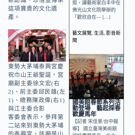
新認識、珍惜並傳承
挺，讓藝術家白丰中在
這項寶貴的文化遺
佛光山文化院舉辦的
產。
「歡欣自在— […]
藝文展覽
,
生活
,
影音新
聞
東勢大茅埔泰興宮慶
祝巾山王爺聖誕，宮
廟副主委徐文宏(右
2)、前主委邱民雄(左
1)、總務陳政偉(右1)
國美館春節系列活
動登場 藝起探春
與江主委合影
歡慶馬年
客委會表示，參拜第
【記者 宋佳景/台中報
二站來到東勢大茅埔
導】 國立臺灣美術館
的泰興宮，該廟是山