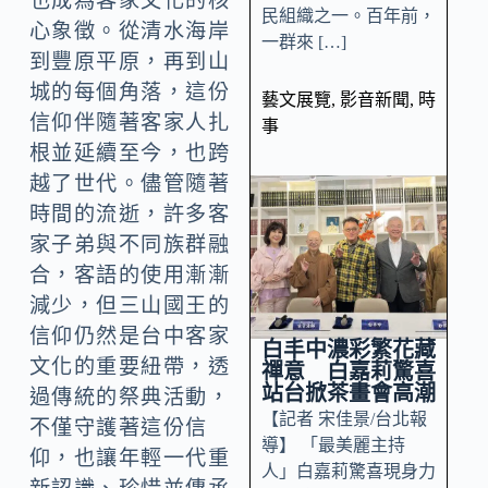
也成為客家文化的核
民組織之一。百年前，
心象徵。從清水海岸
一群來 […]
到豐原平原，再到山
城的每個角落，這份
藝文展覽
,
影音新聞
,
時
信仰伴隨著客家人扎
事
根並延續至今，也跨
越了世代。儘管隨著
時間的流逝，許多客
家子弟與不同族群融
合，客語的使用漸漸
減少，但三山國王的
信仰仍然是台中客家
白丰中濃彩繁花藏
文化的重要紐帶，透
禪意 白嘉莉驚喜
站台掀茶畫會高潮
過傳統的祭典活動，
【記者 宋佳景/台北報
不僅守護著這份信
導】 「最美麗主持
仰，也讓年輕一代重
人」白嘉莉驚喜現身力