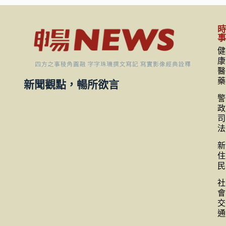
健
康
醫
藥
新聞觀點，暢所欲言
警
政
司
法
新
住
民
社
會
交
通