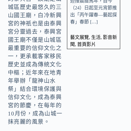
迎接農曆馬年，自今
城區歷史最悠久的三
（24）日起至元宵節推
出「丙午躍春—藝起探
山國王廟，白冷新興
春」春節 […]
宮的神祇也是由泰興
宮分靈過去，泰興宮
藝文展覽
,
生活
,
影音新
國王廟不僅是山城區
聞
,
首頁影片
最重要的信仰文化之
一，更承載客家移民
歷史並成為傳統文化
中樞；近年來在地青
年舉辦「龍神山水
祭」結合環境保護與
信仰文化，成為泰興
宮的節慶，在每年的
10月份，成為山城一
抹亮麗的風景。