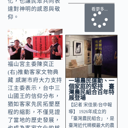
化，也讓民眾共同表
達對神明的感恩與敬
看更多...
仰。
福山宮主委陳奕正
(右)推動客家文物典
藏 感謝市府大力支持
一場農民運動、一
個家庭的堅持 臺
江主委表示，台中三
灣農民組合百年特
山國王的信仰分布，
展登場
猶如客家先民拓墾歷
【記者 宋佳景/台中報
導】 1926年成立的
程的縮影，不僅見證
「臺灣農民組合」，是
了當地的歷史發展，
臺灣近代規模最大的農