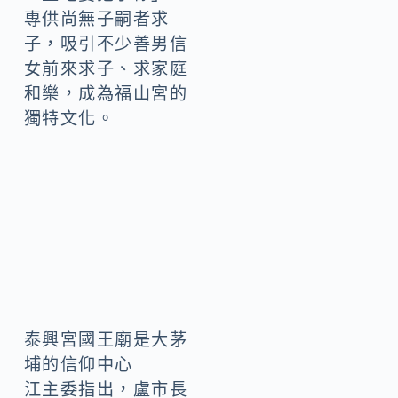
專供尚無子嗣者求
子，吸引不少善男信
女前來求子、求家庭
和樂，成為福山宮的
獨特文化。
泰興宮國王廟是大茅
埔的信仰中心
江主委指出，盧市長
重視客家文化，自上
任以來，積極推動客
家文化各項發展，從