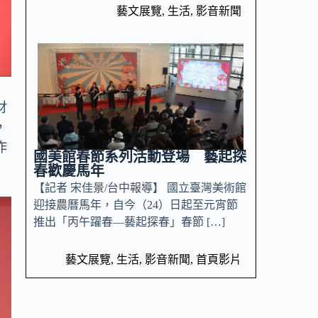
藝文展覽
,
生活
,
影音新聞
財
，
作
國美館春節系列活動登場 藝起探
春歡慶馬年
【記者 宋佳景/台中報導】 國立臺灣美術館
迎接農曆馬年，自今（24）日起至元宵節
推出「丙午躍春—藝起探春」春節 […]
藝文展覽
,
生活
,
影音新聞
,
首頁影片