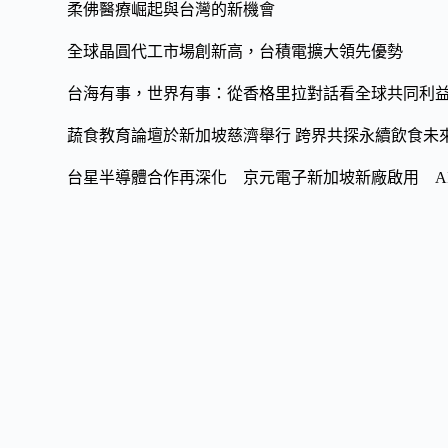
o
Li
柔佛醫療崛起與台灣的新機會
o
n
全球晶圓代工市場創新高，台積電擴大領先優勢
k
k
台海有事，世界有事：從香格里拉對話看全球共同利
蔬食教育論壇於新加坡慈濟舉行 跨界共探永續飲食未
台星半導體合作再深化 京元電子新加坡新廠啟用 A