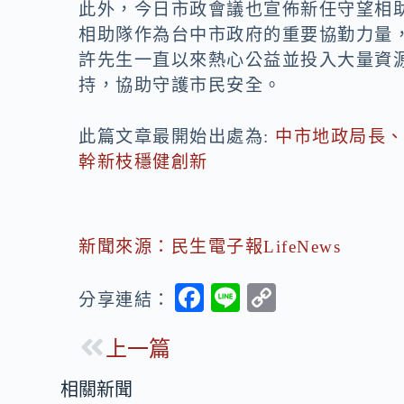
此外，今日市政會議也宣佈新任守望相
相助隊作為台中市政府的重要協勤力量
許先生一直以來熱心公益並投入大量資
持，協助守護市民安全。
此篇文章最開始出處為:
中市地政局長
幹新枝穩健創新
新聞來源：民生電子報LifeNews
F
Li
C
分享連結：
ac
n
o
上一篇
e
e
p
b
y
相關新聞