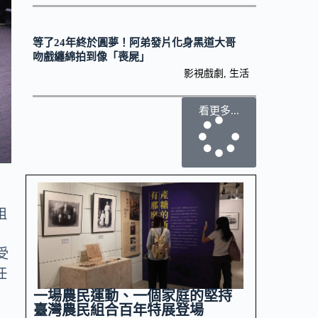
等了24年終於圓夢！阿弟發片化身黑道大哥
吻戲纏綿拍到像「喪屍」
影視戲劇
,
生活
看更多...
祖
受
任
一場農民運動、一個家庭的堅持
臺灣農民組合百年特展登場