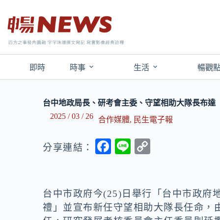
即時
時事
生活
暢觀
台中地政局長、研考會主委、守望相助大隊長布達
2025 / 03 / 26
合作媒體
,
民生電子報
F
Li
C
分享連結：
ac
n
o
e
e
p
b
y
台中市政府今(25)日舉行「台中市政
o
Li
禮」並宣布新任守望相助大隊長任命，