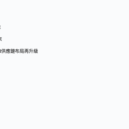
益
來
I供應鏈布局再升級