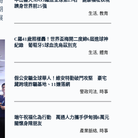
局
中山醫大SDG3躍居全球第23名 健康福祉表現
躋身世界前25強
期
生活
,
教育
展
C羅41歲照樣轟！世界盃梅開二度締6屆進球神
紀錄 葡萄牙5球血洗烏茲別克
生活
,
體育
假公安騙全球華人！維安特勤破門攻堅 豪宅
藏跨境詐騙基地、11嫌落網
警政司法
,
時事
端午祝福化為行動 萬通人力攜手伊甸捐6萬元
關懷身障朋友
產業脈絡
,
時事