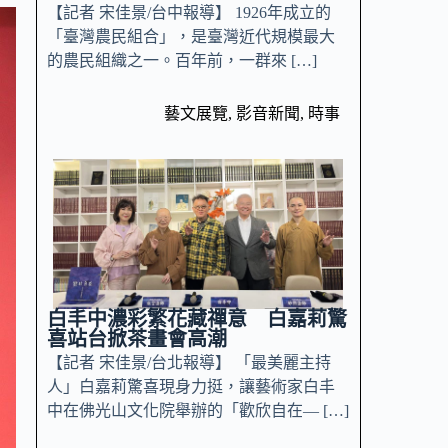
【記者 宋佳景/台中報導】 1926年成立的
「臺灣農民組合」，是臺灣近代規模最大
的農民組織之一。百年前，一群來 […]
藝文展覽
,
影音新聞
,
時事
白丰中濃彩繁花藏禪意 白嘉莉驚
喜站台掀茶畫會高潮
【記者 宋佳景/台北報導】 「最美麗主持
人」白嘉莉驚喜現身力挺，讓藝術家白丰
中在佛光山文化院舉辦的「歡欣自在— […]