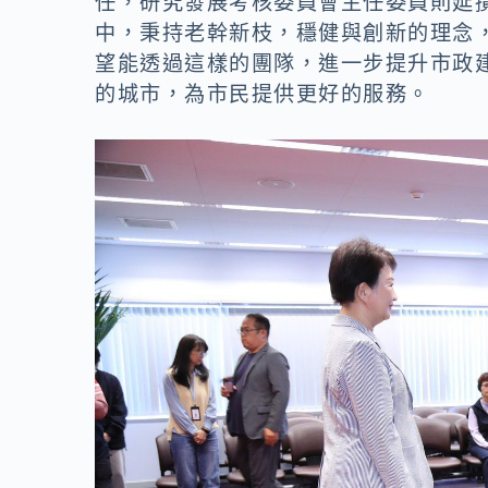
任，研究發展考核委員會主任委員則延
o
n
中，秉持老幹新枝，穩健與創新的理念
k
k
望能透過這樣的團隊，進一步提升市政
的城市，為市民提供更好的服務。