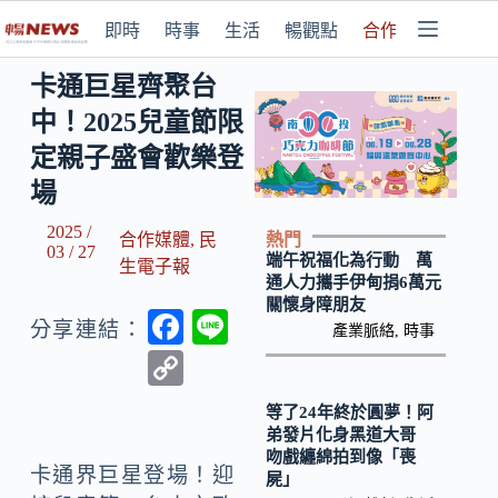
即時
時事
生活
暢觀點
合作媒體
卡通巨星齊聚台
中！2025兒童節限
定親子盛會歡樂登
場
2025 /
熱門
合作媒體
,
民
03 / 27
端午祝福化為行動 萬
生電子報
通人力攜手伊甸捐6萬元
關懷身障朋友
F
Li
分享連結：
產業脈絡
,
時事
ac
n
C
e
e
o
等了24年終於圓夢！阿
b
p
弟發片化身黑道大哥
吻戲纏綿拍到像「喪
o
y
卡通界巨星登場！迎
屍」