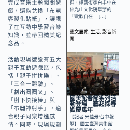
完成音樂主題闖關遊
挺，讓藝術家白丰中在
佛光山文化院舉辦的
戲，還能兌換「布麗
「歡欣自在— […]
客製化貼紙」，讓親
子在互動中學習音樂
藝文展覽
,
生活
,
影音新
知識，並帶回精美紀
聞
念品。
活動現場還設有五大
親子互動遊戲區，包
括「親子拼拼樂」、
「三合一體驗」、
「劃出圈圈叉」、
國美館春節系列活
「樹下快接棒」與
動登場 藝起探春
「布麗神射手」，適
歡慶馬年
合親子同樂增進感
【記者 宋佳景/台中報
導】 國立臺灣美術館
情。同時，現場規劃