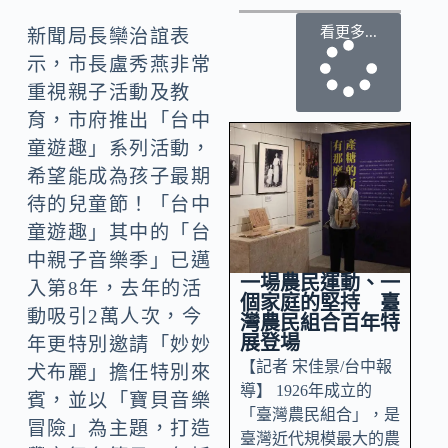
看更多...
新聞局長欒治誼表
示，市長盧秀燕非常
重視親子活動及教
育，市府推出「台中
童遊趣」系列活動，
希望能成為孩子最期
待的兒童節！「台中
童遊趣」其中的「台
中親子音樂季」已邁
一場農民運動、一
入第8年，去年的活
個家庭的堅持 臺
動吸引2萬人次，今
灣農民組合百年特
展登場
年更特別邀請「妙妙
【記者 宋佳景/台中報
犬布麗」擔任特別來
導】 1926年成立的
賓，並以「寶貝音樂
「臺灣農民組合」，是
冒險」為主題，打造
臺灣近代規模最大的農