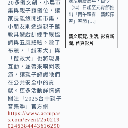
迎接農曆馬年，自今
20多攤文創、小農市
（24）日起至元宵節推
集與親子館攤位，讓
出「丙午躍春—藝起探
家長能悠閒逛市集，
春」春節 […]
小朋友則透過親子館
教具遊戲訓練手眼協
藝文展覽
,
生活
,
影音新
調與五感體驗。除了
聞
,
首頁影片
布麗，「緝毒犬」與
「搜救犬」也將現身
互動，並帶來嗅聞表
演，讓親子認識牠們
在公共安全中的貢
獻。更多活動詳情請
關注「2025台中親子
音樂季」官方網
https://www.accupas
s.com/event/250219
0246384443616290