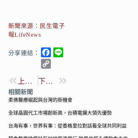
新聞來源：民生電子
報LifeNews
F
Li
分享連結：
ac
n
C
e
e
o
b
上一篇
下一篇
p
o
y
相關新聞
o
柔佛醫療崛起與台灣的新機會
Li
k
n
全球晶圓代工市場創新高，台積電擴大領先優勢
k
台海有事，世界有事：從香格里拉對話看全球共同利益