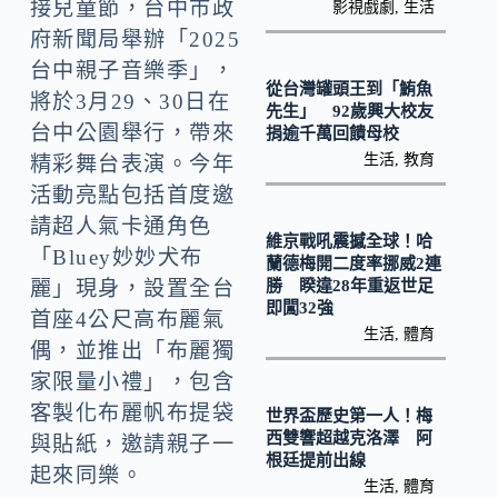
o
Li
接兒童節，台中市政
影視戲劇
,
生活
k
府新聞局舉辦「2025
n
台中親子音樂季」，
k
從台灣罐頭王到「鮪魚
將於3月29、30日在
先生」 92歲興大校友
台中公園舉行，帶來
捐逾千萬回饋母校
生活
,
教育
精彩舞台表演。今年
活動亮點包括首度邀
請超人氣卡通角色
維京戰吼震撼全球！哈
「Bluey妙妙犬布
蘭德梅開二度率挪威2連
勝 睽違28年重返世足
麗」現身，設置全台
即闖32強
首座4公尺高布麗氣
生活
,
體育
偶，並推出「布麗獨
家限量小禮」，包含
客製化布麗帆布提袋
世界盃歷史第一人！梅
西雙響超越克洛澤 阿
與貼紙，邀請親子一
根廷提前出線
起來同樂。
生活
,
體育