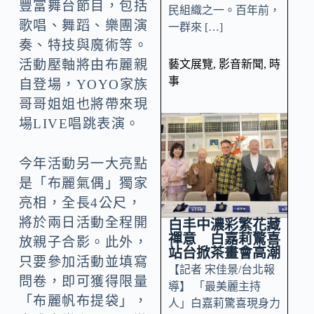
豐富舞台節目，包括
民組織之一。百年前，
歌唱、舞蹈、樂團演
一群來 […]
奏、特技與魔術等。
活動壓軸將由布麗親
藝文展覽
,
影音新聞
,
時
事
自登場，YOYO家族
哥哥姐姐也將帶來現
場LIVE唱跳表演。
今年活動另一大亮點
是「布麗氣偶」獨家
亮相，全長4公尺，
將於兩日活動全程開
白丰中濃彩繁花藏
禪意 白嘉莉驚喜
放親子合影。此外，
站台掀茶畫會高潮
只要參加活動並填寫
【記者 宋佳景/台北報
問卷，即可獲得限量
導】 「最美麗主持
「布麗帆布提袋」，
人」白嘉莉驚喜現身力