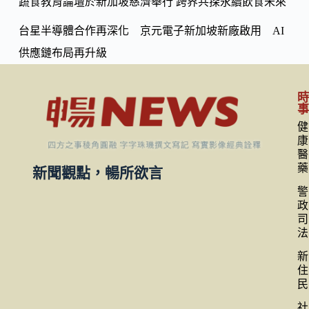
蔬食教育論壇於新加坡慈濟舉行 跨界共探永續飲食未來
台星半導體合作再深化 京元電子新加坡新廠啟用 AI
供應鏈布局再升級
健
康
醫
藥
新聞觀點，暢所欲言
警
政
司
法
新
住
民
社