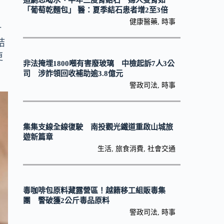
追劇忘喝水、半年三度腎結石 婦人雙腎如
「葡萄乾麵包」 醫：夏季結石患者增2至3倍
健康醫藥
,
時事
計
結
更
非法掩埋1800噸有害廢玻璃 中檢起訴7人3公
司 涉詐領回收補助逾3.8億元
警政司法
,
時事
集集支線全線復駛 南投觀光鐵道重啟山城旅
遊新篇章
生活
,
旅食消費
,
社會交通
毒咖啡包原料藏露營區！越籍移工組販毒集
團 警破獲2公斤毒品原料
警政司法
,
時事