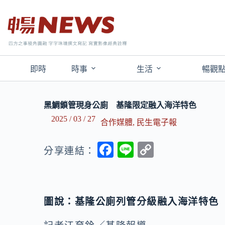
即時
時事
生活
暢觀
黑鯛鎖管現身公廁 基隆限定融入海洋特色
2025 / 03 / 27
合作媒體
,
民生電子報
F
Li
C
分享連結：
ac
n
o
e
e
p
b
y
圖說：基隆公廁列管分級融入海洋特色
o
Li