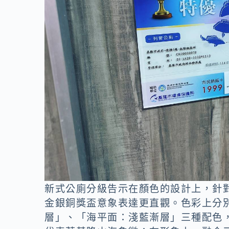
新式公廁分級告示在顏色的設計上，針
金銀銅獎盃意象表達更直觀。色彩上分
層」、「海平面：淺藍漸層」三種配色