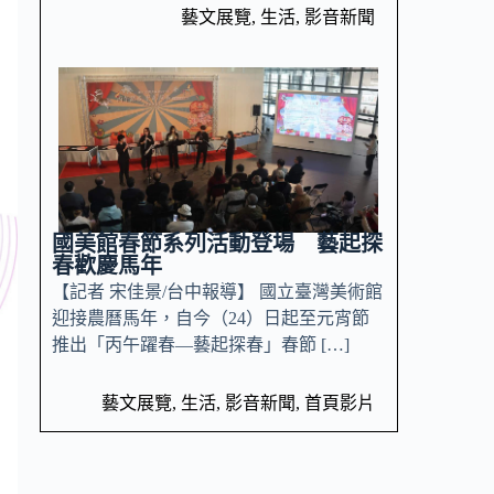
藝文展覽
,
生活
,
影音新聞
國美館春節系列活動登場 藝起探
春歡慶馬年
【記者 宋佳景/台中報導】 國立臺灣美術館
迎接農曆馬年，自今（24）日起至元宵節
推出「丙午躍春—藝起探春」春節 […]
藝文展覽
,
生活
,
影音新聞
,
首頁影片