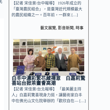
民
【記者 宋佳景/台中報導】 1926年成立的
「臺灣農民組合」，是臺灣近代規模最大
的農民組織之一。百年前，一群來 […]
藝文展覽
,
影音新聞
,
時事
白丰中濃彩繁花藏禪意 白嘉莉驚
喜站台掀茶畫會高潮
【記者 宋佳景/台北報導】 「最美麗主持
人」白嘉莉驚喜現身力挺，讓藝術家白丰
中在佛光山文化院舉辦的「歡欣自在— […]