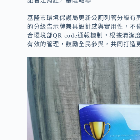
記者江育銓／基隆報導
o
n
k
k
基隆市環境保護局更新公廁列管分級有亮
的分級告示牌兼具設計感與實用性，不
合環境部QR code通報機制，根據清
有效的管理，鼓勵全民參與，共同打造