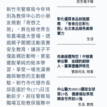
k
n
民生電子報
k
新竹市警察局今年特
別為教保中心的小朋
彰化優質食品前進國
友規劃「奇想之
際 「食食在在彰化
館」台北食品展秀產業
旅」，將在綠世界生
實力
態農場盛大登場，透
生活
過親子闖關活動落實
安全教育，讓孩子不
僅能親近動物，更能
校產疑遭掏空！中檢重
拳出擊 金錢豹創辦
擺脫單純的紙本學
人、董事遭羈押禁見
習，享受一場充滿樂
警政司法
,
時事
趣與聯想的互動體
驗。新竹市代理市長
邱臣遠於今(27)日活
中山醫大SDG3躍居全球
第23名 健康福祉表現
動前夕，前往警察局
躋身世界前25強
職場互助教保服務中
生活
,
教育