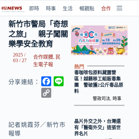
即時
時事
生活
暢觀點
合作媒體
新竹市警局「奇想
之旅」 親子闖關
樂學安全教育
2025 /
合作媒體
,
民
03 / 27
生電子報
熱門
毒咖啡包原料藏露營
F
Li
區！越籍移工組販毒集
分享連結：
團 警破獲2公斤毒品原
ac
n
C
料
e
e
警政司法
,
時事
o
b
p
o
y
晶片外交之外，台灣還
記者姚霞芬／新竹市
有「醫衛外交」這張世
o
Li
報導
界名片