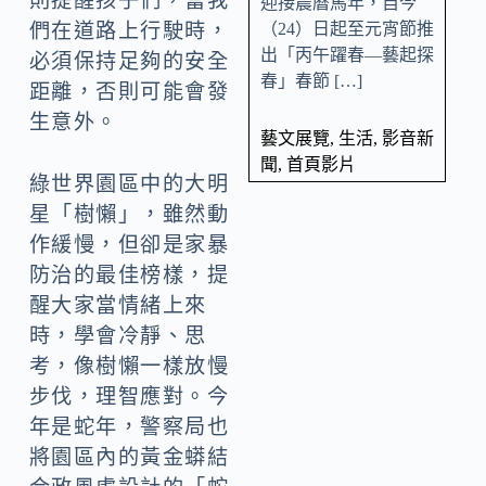
則提醒孩子們，當我
迎接農曆馬年，自今
（24）日起至元宵節推
們在道路上行駛時，
出「丙午躍春—藝起探
必須保持足夠的安全
春」春節 […]
距離，否則可能會發
生意外。
藝文展覽
,
生活
,
影音新
聞
,
首頁影片
綠世界園區中的大明
星「樹懶」，雖然動
作緩慢，但卻是家暴
防治的最佳榜樣，提
醒大家當情緒上來
時，學會冷靜、思
考，像樹懶一樣放慢
步伐，理智應對。今
年是蛇年，警察局也
將園區內的黃金蟒結