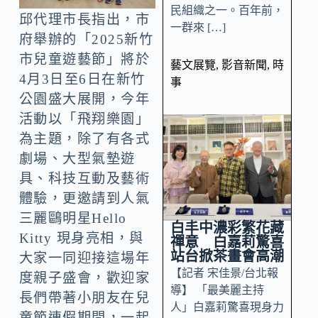
民組織之一。百年前，
邱代理市長指出，市
一群來 […]
府舉辦的「2025新竹
市兒童遊藝節」將於
藝文展覽
,
影音新聞
,
時
4月3日至6日在新竹
事
公園盛大展開，今年
活動以「飛翔樂園」
為主題，除了有各式
劇場、大型氣墊遊
具、科技互動及藝術
體驗，更邀請到人氣
三麗鷗明星Hello
白丰中濃彩繁花藏
Kitty 現身亮相，與
禪意 白嘉莉驚喜
站台掀茶畫會高潮
大家一同迎接這場年
【記者 宋佳景/台北報
度親子盛會，歡迎家
導】 「最美麗主持
長們帶著小朋友在兒
人」白嘉莉驚喜現身力
童節連假期間，一起