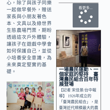
心，除了與孩子同樂
看更多...
一起做早餐外，贈送
家長與小朋友著色
本、文具以及綠世界
生態農場門票，期盼
透過這次戶外體驗，
讓孩子在遊戲中學會
如何保護自己，並從
小培養安全意識，為
未來奠定堅實的基
一場農民運動、一
礎。
個家庭的堅持 臺
灣農民組合百年特
展登場
【記者 宋佳景/台中報
導】 1926年成立的
「臺灣農民組合」，是
臺灣近代規模最大的農