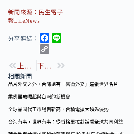
新聞來源：民生電子
報LifeNews
F
Li
分享連結：
ac
n
C
e
e
o
b
上一篇
下一篇
p
o
y
相關新聞
o
晶片外交之外，台灣還有「醫衛外交」這張世界名片
Li
k
n
柔佛醫療崛起與台灣的新機會
k
全球晶圓代工市場創新高，台積電擴大領先優勢
台海有事，世界有事：從香格里拉對話看全球共同利益