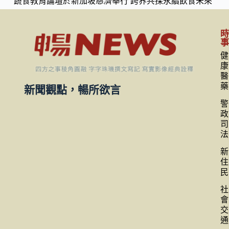
蔬食教育論壇於新加坡慈濟舉行 跨界共探永續飲食未來
健
康
醫
藥
新聞觀點，暢所欲言
警
政
司
法
新
住
民
社
會
交
通