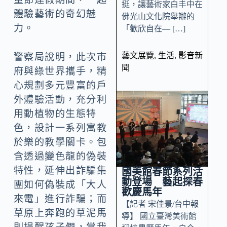
挺，讓藝術家白丰中在
體驗藝術的奇幻魅
佛光山文化院舉辦的
力。
「歡欣自在— […]
藝文展覽
,
生活
,
影音新
警察局說明，此次市
聞
府與綠世界攜手，精
心規劃多元豐富的戶
外體驗活動，充分利
用動植物的生態特
色，設計一系列寓教
於樂的教學關卡。包
含透過變色龍的偽裝
特性，延伸出詐騙集
國美館春節系列活
動登場 藝起探春
團如何偽裝成「大人
歡慶馬年
來電」進行詐騙；而
【記者 宋佳景/台中報
草原上奔跑的草泥馬
導】 國立臺灣美術館