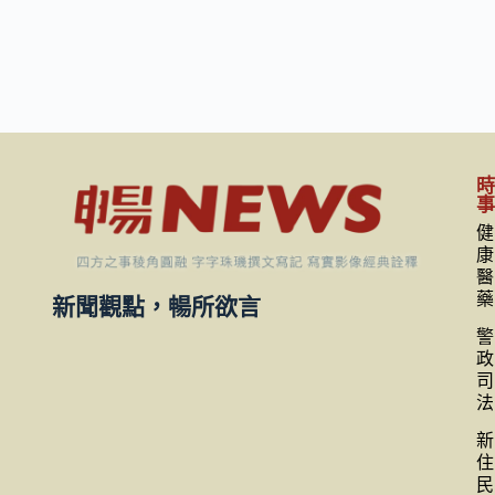
健
康
醫
藥
新聞觀點，暢所欲言
警
政
司
法
新
住
民