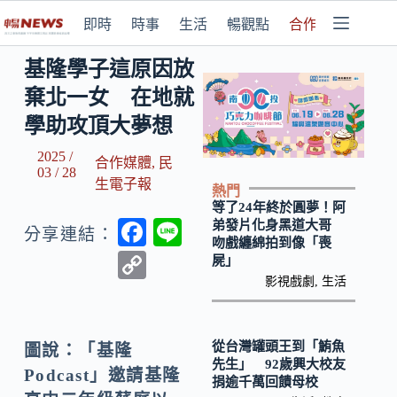
即時
時事
生活
暢觀點
合作媒體
基隆學子這原因放
棄北一女 在地就
學助攻頂大夢想
2025 /
合作媒體
,
民
03 / 28
生電子報
熱門
等了24年終於圓夢！阿
F
Li
弟發片化身黑道大哥
分享連結：
吻戲纏綿拍到像「喪
ac
n
C
屍」
e
e
影視戲劇
,
生活
o
b
p
o
y
從台灣罐頭王到「鮪魚
圖說：「基隆
先生」 92歲興大校友
o
Li
Podcast」邀請基隆
捐逾千萬回饋母校