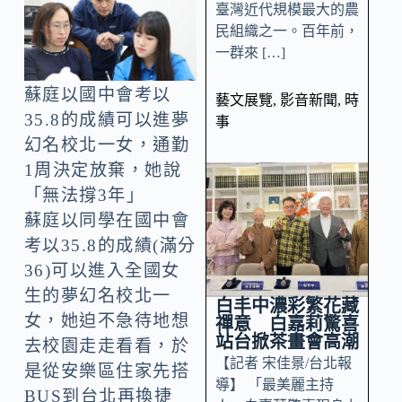
臺灣近代規模最大的農
民組織之一。百年前，
一群來 […]
蘇庭以國中會考以
藝文展覽
,
影音新聞
,
時
35.8的成績可以進夢
事
幻名校北一女，通勤
1周決定放棄，她說
「無法撐3年」
蘇庭以同學在國中會
考以35.8的成績(滿分
36)可以進入全國女
生的夢幻名校北一
白丰中濃彩繁花藏
女，她迫不急待地想
禪意 白嘉莉驚喜
站台掀茶畫會高潮
去校園走走看看，於
【記者 宋佳景/台北報
是從安樂區住家先搭
導】 「最美麗主持
BUS到台北再換捷