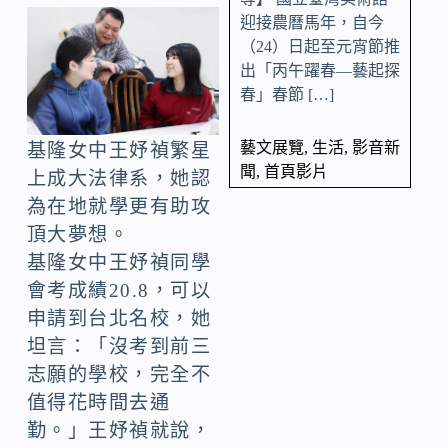
迎接農曆馬年，自今
（24）日起至元宵節推
出「丙午躍春—藝起探
春」春節 […]
藝文展覽
,
生活
,
影音新
基隆女中王妤禎繁星
聞
,
首頁影片
上成大法律系，她認
為在地就學更有助攻
頂大夢想。
基隆女中王妤禎同學
會考成績20.8，可以
申請到台北名校，她
坦言：「沒考到前三
志願的學校，完全不
值得花時間去通
勤。」王妤禎就說，