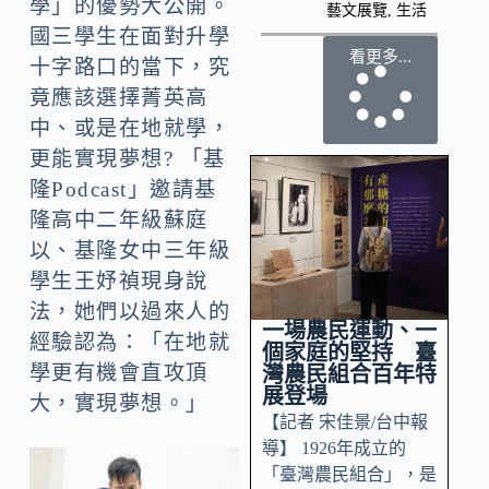
學」的優勢大公開。
藝文展覽
,
生活
國三學生在面對升學
看更多...
十字路口的當下，究
竟應該選擇菁英高
中、或是在地就學，
更能實現夢想? 「基
隆Podcast」邀請基
隆高中二年級蘇庭
以、基隆女中三年級
學生王妤禎現身說
法，她們以過來人的
一場農民運動、一
經驗認為：「在地就
個家庭的堅持 臺
學更有機會直攻頂
灣農民組合百年特
展登場
大，實現夢想。」
【記者 宋佳景/台中報
導】 1926年成立的
「臺灣農民組合」，是