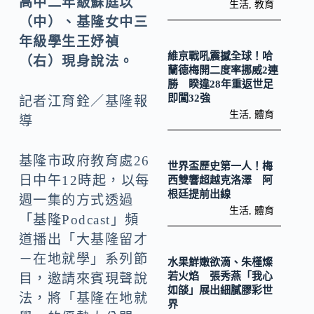
k
高中二年級蘇庭以
n
生活
,
教育
（中）、基隆女中三
k
年級學生王妤禎
維京戰吼震撼全球！哈
（右）現身說法。
蘭德梅開二度率挪威2連
勝 睽違28年重返世足
即闖32強
記者江育銓／基隆報
生活
,
體育
導
基隆市政府教育處26
世界盃歷史第一人！梅
日中午12時起，以每
西雙響超越克洛澤 阿
根廷提前出線
週一集的方式透過
生活
,
體育
「基隆Podcast」頻
道播出「大基隆留才
－在地就學」系列節
水果鮮嫩欲滴、朱槿燦
若火焰 張秀燕「我心
目，邀請來賓現聲說
如燄」展出細膩膠彩世
法，將「基隆在地就
界