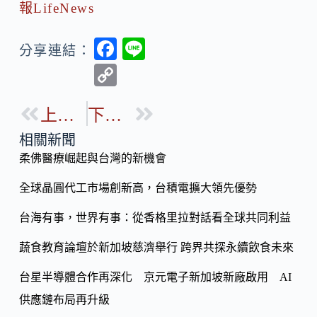
報LifeNews
F
Li
分享連結：
ac
n
C
e
e
o
b
上一篇
下一篇
p
o
y
相關新聞
o
柔佛醫療崛起與台灣的新機會
Li
k
n
全球晶圓代工市場創新高，台積電擴大領先優勢
k
台海有事，世界有事：從香格里拉對話看全球共同利益
蔬食教育論壇於新加坡慈濟舉行 跨界共探永續飲食未來
台星半導體合作再深化 京元電子新加坡新廠啟用 AI
供應鏈布局再升級