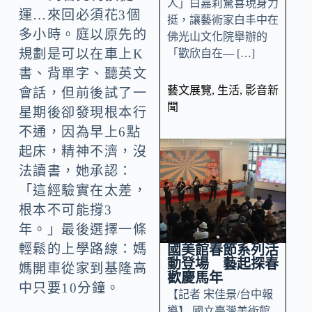
人」白嘉莉驚喜現身力
運…來回必須花3個
挺，讓藝術家白丰中在
多小時。庭以原先的
佛光山文化院舉辦的
規劃是可以在車上K
「歡欣自在— […]
書、背單字、聽英文
藝文展覽
,
生活
,
影音新
會話，但前後試了一
聞
星期後卻發現根本行
不通，因為早上6點
起床，精神不濟，沒
法讀書，她承認：
「這經驗實在太差，
根本不可能撐3
年。」最後選擇一條
輕鬆的上學路線：媽
國美館春節系列活
動登場 藝起探春
媽開車從家到基隆高
歡慶馬年
中只要10分鐘。
【記者 宋佳景/台中報
導】 國立臺灣美術館