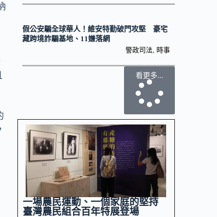
納
假公安騙全球華人！維安特勤破門攻堅 豪宅
藏跨境詐騙基地、11嫌落網
警政司法
,
時事
際
且
看更多...
的
，
一場農民運動、一個家庭的堅持
臺灣農民組合百年特展登場