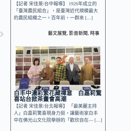
【記者 宋佳景/台中報導】 1926年成立的
「臺灣農民組合」，是臺灣近代規模最大
的農民組織之一。百年前，一群來 […]
藝文展覽
,
影音新聞
,
時事
白丰中濃彩繁花藏禪意 白嘉莉驚
喜站台掀茶畫會高潮
【記者 宋佳景/台北報導】 「最美麗主持
人」白嘉莉驚喜現身力挺，讓藝術家白丰
中在佛光山文化院舉辦的「歡欣自在— […]