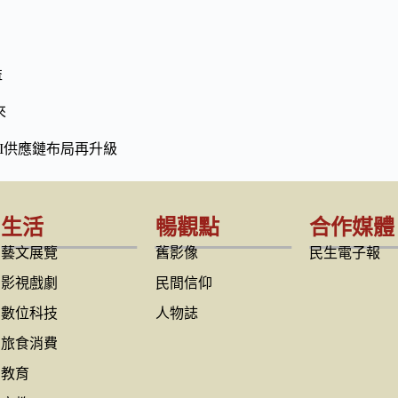
益
來
I供應鏈布局再升級
生活
暢觀點
合作媒體
藝文展覽
舊影像
民生電子報
影視戲劇
民間信仰
數位科技
人物誌
旅食消費
教育