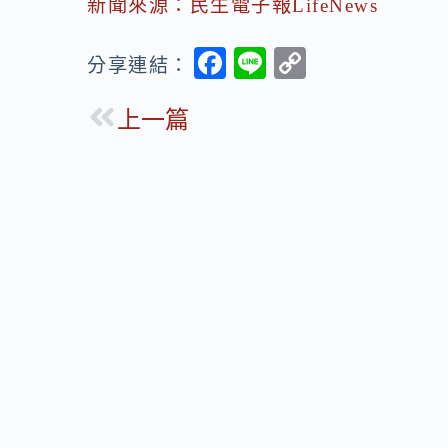
新聞來源：民生電子報LifeNews
F
Li
C
分享連結：
ac
n
o
上一篇
e
e
p
b
y
o
Li
o
n
k
k