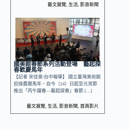
藝文展覽
,
生活
,
影音新聞
國美館春節系列活動登場 藝起探
春歡慶馬年
【記者 宋佳景/台中報導】 國立臺灣美術館
迎接農曆馬年，自今（24）日起至元宵節
推出「丙午躍春—藝起探春」春節 […]
藝文展覽
,
生活
,
影音新聞
,
首頁影片