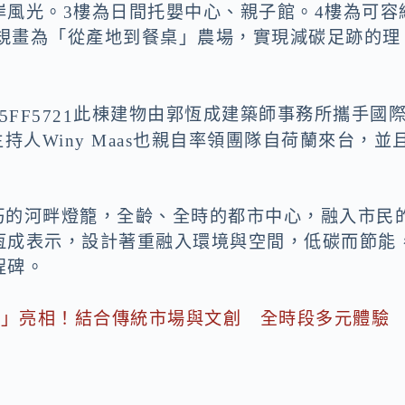
岸風光。3樓為日間托嬰中心、親子館。4樓為可容
，規畫為「從產地到餐桌」農場，實現減碳足跡的理
此棟建物由郭恆成建築師事務所攜手國
持人Winy Maas也親自率領團隊自荷蘭來台，並
個輕巧的河畔燈籠，全齡、全時的都市中心，融入市民
恆成表示，設計著重融入環境與空間，低碳而節能
程碑。
集」亮相！結合傳統市場與文創 全時段多元體驗