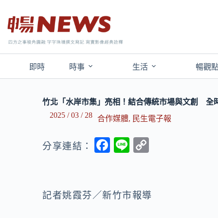
即時
時事
生活
暢觀
竹北「水岸市集」亮相！結合傳統市場與文創 全時
2025 / 03 / 28
合作媒體
,
民生電子報
F
Li
C
分享連結：
ac
n
o
e
e
p
b
y
記者姚霞芬／新竹市報導
o
Li