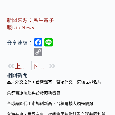
新聞來源：民生電子
報LifeNews
F
Li
分享連結：
ac
n
C
e
e
o
b
上一篇
下一篇
p
o
y
相關新聞
o
晶片外交之外，台灣還有「醫衛外交」這張世界名片
Li
k
n
柔佛醫療崛起與台灣的新機會
k
全球晶圓代工市場創新高，台積電擴大領先優勢
台海有事，世界有事：從香格里拉對話看全球共同利益