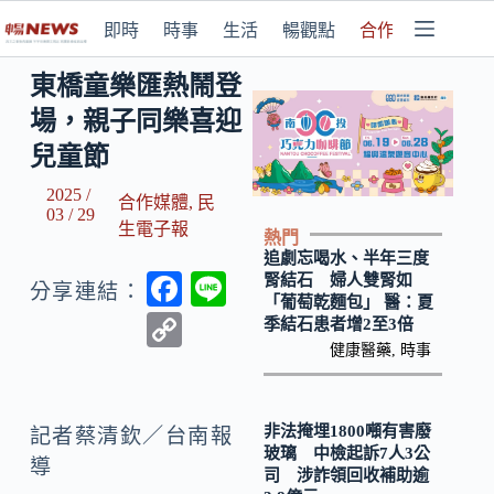
即時
時事
生活
暢觀點
合作媒體
東橋童樂匯熱鬧登
場，親子同樂喜迎
兒童節
2025 /
合作媒體
,
民
03 / 29
生電子報
熱門
追劇忘喝水、半年三度
F
Li
腎結石 婦人雙腎如
分享連結：
「葡萄乾麵包」 醫：夏
ac
n
C
季結石患者增2至3倍
e
e
健康醫藥
,
時事
o
b
p
o
y
非法掩埋1800噸有害廢
記者蔡清欽／台南報
玻璃 中檢起訴7人3公
o
Li
導
司 涉詐領回收補助逾