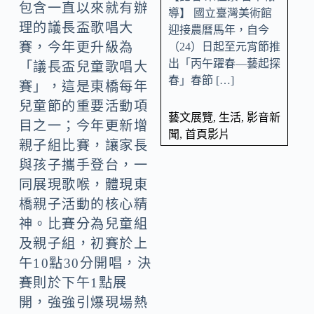
包含一直以來就有辦
導】 國立臺灣美術館
理的議長盃歌唱大
迎接農曆馬年，自今
賽，今年更升級為
（24）日起至元宵節推
出「丙午躍春—藝起探
「議長盃兒童歌唱大
春」春節 […]
賽」，這是東橋每年
兒童節的重要活動項
藝文展覽
,
生活
,
影音新
目之一；今年更新增
聞
,
首頁影片
親子組比賽，讓家長
與孩子攜手登台，一
同展現歌喉，體現東
橋親子活動的核心精
神。比賽分為兒童組
及親子組，初賽於上
午10點30分開唱，決
賽則於下午1點展
開，強強引爆現場熱