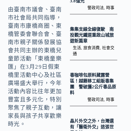
k
n
3.8億元
警政司法
,
時事
由臺南市議會、臺南
k
市社會局共同指導，
臺南市康橋商圈、東
集集支線全線復駛 南
橋管委會聯合會、臺
投觀光鐵道重啟山城旅
遊新篇章
南市親子關係發展協
生活
,
旅食消費
,
社會交
會共同主辦的東橋兒
通
童節活動「東橋童樂
匯」在3月29日假東
橋里活動中心及社區
毒咖啡包原料藏露營
區！越籍移工組販毒集
廣場盛大舉行，今年
團 警破獲2公斤毒品原
活動內容比往年更加
料
豐富且多元化，特別
警政司法
,
時事
聚焦了親子互動，讓
家長與孩子共享歡樂
晶片外交之外，台灣還
時光。
有「醫衛外交」這張世