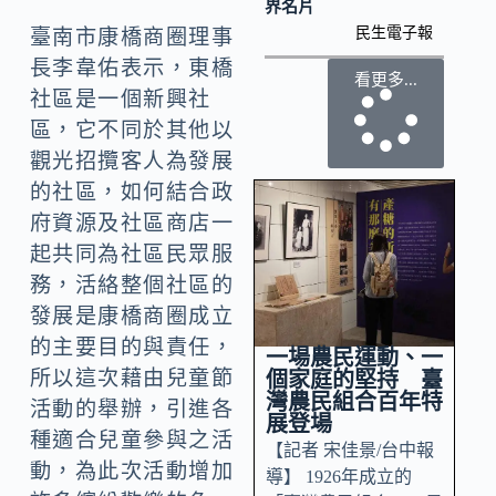
界名片
民生電子報
臺南市康橋商圈理事
長李韋佑表示，東橋
看更多...
社區是一個新興社
區，它不同於其他以
觀光招攬客人為發展
的社區，如何結合政
府資源及社區商店一
起共同為社區民眾服
務，活絡整個社區的
發展是康橋商圈成立
的主要目的與責任，
一場農民運動、一
所以這次藉由兒童節
個家庭的堅持 臺
灣農民組合百年特
活動的舉辦，引進各
展登場
種適合兒童參與之活
【記者 宋佳景/台中報
動，為此次活動增加
導】 1926年成立的