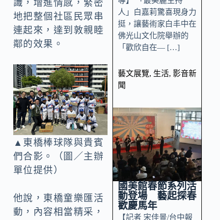
導】 「最美麗主持
識，增進情感，緊密
人」白嘉莉驚喜現身力
地把整個社區民眾串
挺，讓藝術家白丰中在
連起來，達到敦親睦
佛光山文化院舉辦的
鄰的效果。
「歡欣自在— […]
藝文展覽
,
生活
,
影音新
聞
▲東橋棒球隊與貴賓
們合影。（圖／主辦
單位提供）
國美館春節系列活
動登場 藝起探春
他說，東橋童樂匯活
歡慶馬年
動，內容相當精采，
【記者 宋佳景/台中報