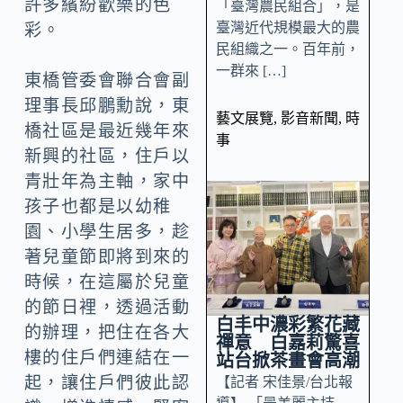
許多繽紛歡樂的色
「臺灣農民組合」，是
臺灣近代規模最大的農
彩。
民組織之一。百年前，
一群來 […]
東橋管委會聯合會副
理事長邱鵬勳說，東
藝文展覽
,
影音新聞
,
時
橋社區是最近幾年來
事
新興的社區，住戶以
青壯年為主軸，家中
孩子也都是以幼稚
園、小學生居多，趁
著兒童節即將到來的
時候，在這屬於兒童
的節日裡，透過活動
白丰中濃彩繁花藏
的辦理，把住在各大
禪意 白嘉莉驚喜
樓的住戶們連結在一
站台掀茶畫會高潮
起，讓住戶們彼此認
【記者 宋佳景/台北報