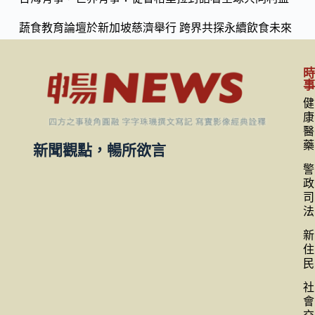
蔬食教育論壇於新加坡慈濟舉行 跨界共探永續飲食未來
健
康
醫
藥
新聞觀點，暢所欲言
警
政
司
法
新
住
民
社
會