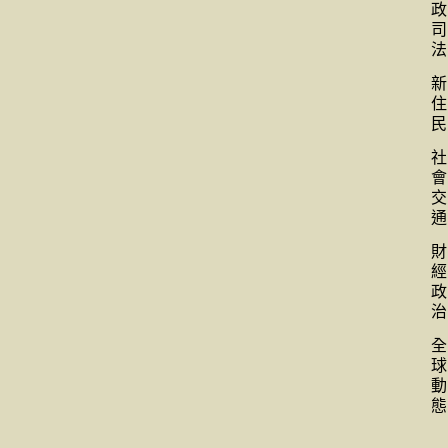
政
司
法
新
住
民
社
會
交
通
財
經
政
治
全
球
動
態