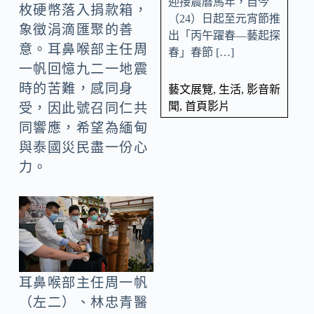
迎接農曆馬年，自今
枚硬幣落入捐款箱，
（24）日起至元宵節推
象徵涓滴匯聚的善
出「丙午躍春—藝起探
意。耳鼻喉部主任周
春」春節 […]
一帆回憶九二一地震
時的苦難，感同身
藝文展覽
,
生活
,
影音新
聞
,
首頁影片
受，因此號召同仁共
同響應，希望為緬甸
與泰國災民盡一份心
力。
耳鼻喉部主任周一帆
（左二）、林忠青醫