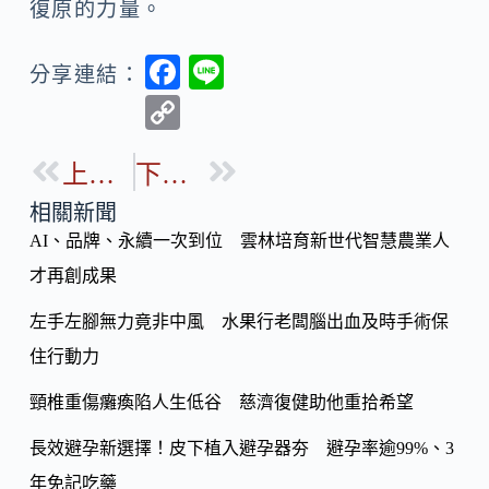
復原的力量。
F
Li
分享連結：
ac
n
C
e
e
o
b
上一篇
下一篇
p
o
y
相關新聞
o
AI、品牌、永續一次到位 雲林培育新世代智慧農業人
Li
k
才再創成果
n
k
左手左腳無力竟非中風 水果行老闆腦出血及時手術保
住行動力
頸椎重傷癱瘓陷人生低谷 慈濟復健助他重拾希望
長效避孕新選擇！皮下植入避孕器夯 避孕率逾99%、3
年免記吃藥