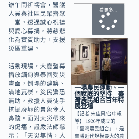
辦午間祈禱會，醫護
看更多...
人員與社區民眾齊聚
一堂，透過誠心祝禱
與愛心募捐，將慈悲
化為實質助力，支援
災區重建。
活動現場，大廳螢幕
播放緬甸與泰國受災
畫面，倒塌的建築、
一場農民運動、一
滿地瓦礫，災民驚恐
個家庭的堅持 臺
灣農民組合百年特
無助，救援人員徒手
展登場
挖掘廢墟的景象令人
【記者 宋佳景/台中報
鼻酸。面對天災帶來
導】 1926年成立的
的傷痛，證嚴法師慈
「臺灣農民組合」，是
示：「天災無情，人
臺灣近代規模最大的農