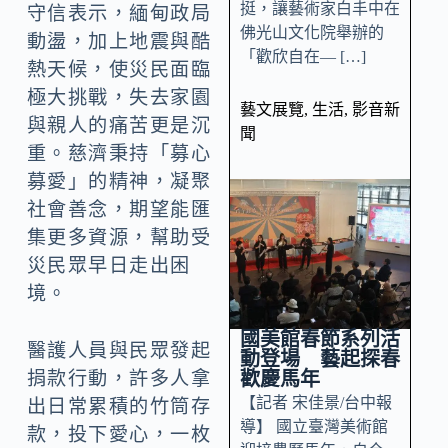
挺，讓藝術家白丰中在
守信表示，緬甸政局
佛光山文化院舉辦的
動盪，加上地震與酷
「歡欣自在— […]
熱天候，使災民面臨
極大挑戰，失去家園
藝文展覽
,
生活
,
影音新
與親人的痛苦更是沉
聞
重。慈濟秉持「募心
募愛」的精神，凝聚
社會善念，期望能匯
集更多資源，幫助受
災民眾早日走出困
境。
國美館春節系列活
醫護人員與民眾發起
動登場 藝起探春
歡慶馬年
捐款行動，許多人拿
【記者 宋佳景/台中報
出日常累積的竹筒存
導】 國立臺灣美術館
款，投下愛心，一枚