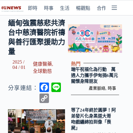
即時
時事
生活
暢觀點
合作媒體
緬甸強震慈悲共濟
台中慈濟醫院祈禱
與善行匯聚援助力
量
2025 /
熱門
健康醫藥
,
04 / 01
端午祝福化為行動 萬
全球動態
通人力攜手伊甸捐6萬元
關懷身障朋友
F
Li
分享連結：
產業脈絡
,
時事
ac
n
C
e
e
o
等了24年終於圓夢！阿
b
p
弟發片化身黑道大哥
吻戲纏綿拍到像「喪
o
y
屍」