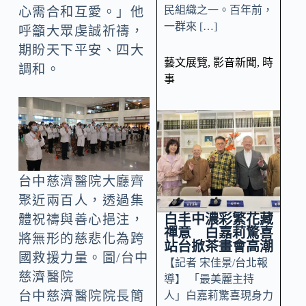
民組織之一。百年前，
心需合和互愛。」他
一群來 […]
呼籲大眾虔誠祈禱，
期盼天下平安、四大
藝文展覽
,
影音新聞
,
時
調和。
事
台中慈濟醫院大廳齊
聚近兩百人，透過集
白丰中濃彩繁花藏
體祝禱與善心挹注，
禪意 白嘉莉驚喜
將無形的慈悲化為跨
站台掀茶畫會高潮
國救援力量。圖/台中
【記者 宋佳景/台北報
慈濟醫院
導】 「最美麗主持
台中慈濟醫院院長簡
人」白嘉莉驚喜現身力