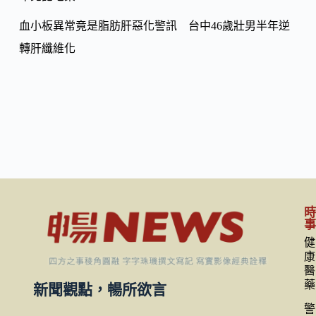
血小板異常竟是脂肪肝惡化警訊 台中46歲壯男半年逆
轉肝纖維化
健
康
醫
藥
新聞觀點，暢所欲言
警