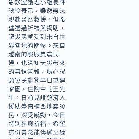
急診室護理小組長林
秋伶表示，雖然無法
親赴災區救援，但希
望透過祈禱與捐助，
讓災民感受到來自世
界各地的關懷。來自
越南的照服員農氏
邊，也深知天災帶來
的無情苦難，誠心祝
願災民能夠早日重建
家園。住院中的王先
生，日前見證慈濟人
援助臺南楠西地震災
民，深受感動，今日
特別參與祈福，希望
這份善念能傳遞至緬