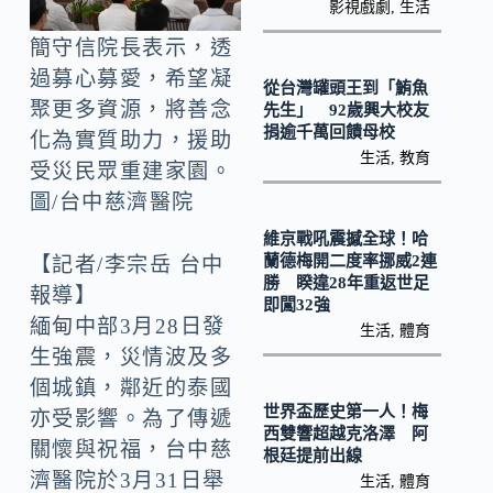
o
Li
影視戲劇
,
生活
k
n
簡守信院長表示，透
k
過募心募愛，希望凝
從台灣罐頭王到「鮪魚
聚更多資源，將善念
先生」 92歲興大校友
捐逾千萬回饋母校
化為實質助力，援助
生活
,
教育
受災民眾重建家園。
圖/台中慈濟醫院
維京戰吼震撼全球！哈
蘭德梅開二度率挪威2連
【記者/李宗岳 台中
勝 睽違28年重返世足
報導】
即闖32強
緬甸中部3月28日發
生活
,
體育
生強震，災情波及多
個城鎮，鄰近的泰國
世界盃歷史第一人！梅
亦受影響。為了傳遞
西雙響超越克洛澤 阿
關懷與祝福，台中慈
根廷提前出線
濟醫院於3月31日舉
生活
,
體育