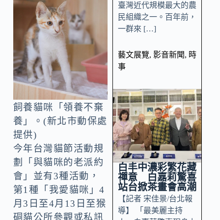
臺灣近代規模最大的農
民組織之一。百年前，
一群來 […]
藝文展覽
,
影音新聞
,
時
事
飼養貓咪「領養不棄
養」。(新北市動保處
提供)
今年台灣貓節活動規
劃「與貓咪的老派約
白丰中濃彩繁花藏
會」並有3種活動，
禪意 白嘉莉驚喜
站台掀茶畫會高潮
第1種「我愛貓咪」4
【記者 宋佳景/台北報
月3日至4月13日至猴
導】 「最美麗主持
硐貓公所參觀或私訊