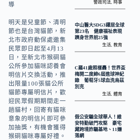
o
Li
警政司法
,
時事
導
k
n
k
明天是兒童節、清明
中山醫大SDG3躍居全球
節也是台灣貓節，新
第23名 健康福祉表現
躋身世界前25強
北市政府動保處邀集
生活
,
教育
民眾即日起至4月13
日，至新北市猴硐貓
公所參加貓咪認養會
C羅41歲照樣轟！世界盃
梅開二度締6屆進球神紀
明信片交換活動，推
錄 葡萄牙5球血洗烏茲
出限量100張貓公所
別克
貓節專屬明信片，歡
生活
,
體育
迎民眾假期期間走一
趟貓村，回寄有貓咪
假公安騙全球華人！維
意象的明信片即可參
安特勤破門攻堅 豪宅
加抽獎，有機會獲得
藏跨境詐騙基地、11嫌
猴硐貓咪專屬好禮。
落網