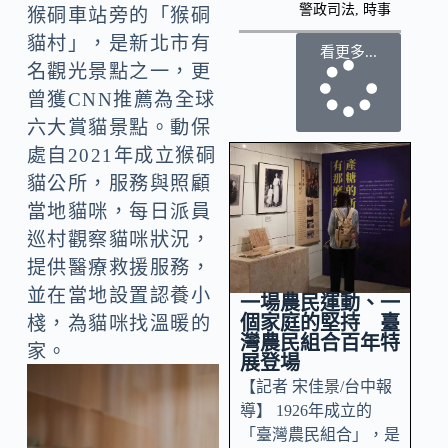
警政司法
,
時事
猴硐車站旁的「猴硐
貓村」，是新北市有
看更多...
名觀光景點之一，更
曾獲CNN推薦為全球
六大賞貓景點。動保
處自2021年成立猴硐
貓公所，服務與照顧
當地貓咪，每日派員
巡村觀察貓咪狀況，
提供醫療救援服務，
並在當地設置認養小
一場農民運動、一
個家庭的堅持 臺
棧，為貓咪找溫暖的
灣農民組合百年特
家。
展登場
【記者 宋佳景/台中報
導】 1926年成立的
「臺灣農民組合」，是