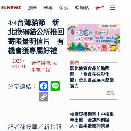
即時
時事
生活
暢觀點
合作媒體
4/4台灣貓節 新
北猴硐貓公所推回
寄限量明信片 有
機會獲專屬好禮
2025 /
熱門
合作媒體
,
民
04 / 04
彰化優質食品前進國
生電子報
際 「食食在在彰化
館」台北食品展秀產業
F
Li
實力
分享連結：
ac
n
生活
C
e
e
o
b
p
校產疑遭掏空！中檢重
拳出擊 金錢豹創辦
o
y
人、董事遭羈押禁見
記者孫筱華／新北報