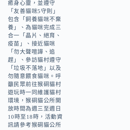
癒身心靈，並遵守
「友善貓咪5守則」
包含「飼養貓咪不棄
養」、為貓咪完成三
合一「晶片、絕育、
疫苗」、接近貓咪
「勿大聲喧譁、追
趕」、參訪貓村遵守
「垃圾不落地」以及
勿隨意餵食貓咪。呼
籲民眾前往猴硐貓村
遊玩時一同維護貓村
環境，猴硐貓公所開
放時間為週三至週日
10時至18時，活動資
訊請參考猴硐貓公所