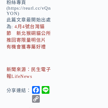
粉絲專頁
(https://reurl.cc/vQn
YON)
此篇文章最開始出處
為:
4月4號台灣貓
節 新北猴硐貓公所
推回寄限量明信片
有機會獲專屬好禮
新聞來源：民生電子
報LifeNews
F
Li
分享連結：
ac
n
C
e
e
o