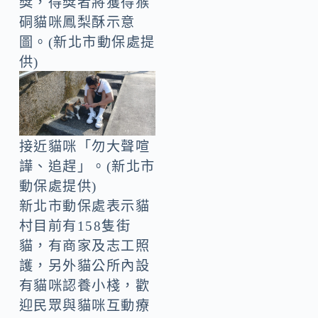
獎，得獎者將獲得猴
硐貓咪鳳梨酥示意
圖。(新北市動保處提
供)
接近貓咪「勿大聲喧
譁、追趕」。(新北市
動保處提供)
新北市動保處表示貓
村目前有158隻街
貓，有商家及志工照
護，另外貓公所內設
有貓咪認養小棧，歡
迎民眾與貓咪互動療