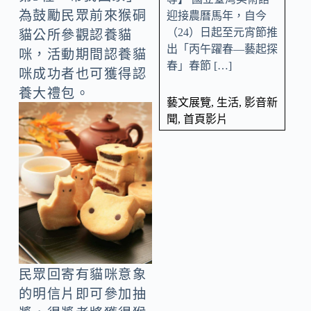
為鼓勵民眾前來猴硐
迎接農曆馬年，自今
（24）日起至元宵節推
貓公所參觀認養貓
出「丙午躍春—藝起探
咪，活動期間認養貓
春」春節 […]
咪成功者也可獲得認
養大禮包。
藝文展覽
,
生活
,
影音新
聞
,
首頁影片
民眾回寄有貓咪意象
的明信片即可參加抽