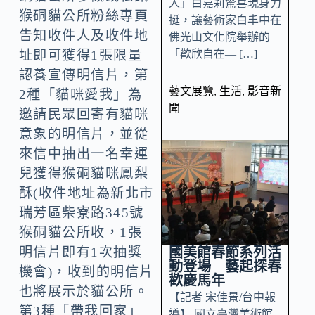
人」白嘉莉驚喜現身力
猴硐貓公所粉絲專頁
挺，讓藝術家白丰中在
告知收件人及收件地
佛光山文化院舉辦的
「歡欣自在— […]
址即可獲得1張限量
認養宣傳明信片，第
藝文展覽
,
生活
,
影音新
2種「貓咪愛我」為
聞
邀請民眾回寄有貓咪
意象的明信片，並從
來信中抽出一名幸運
兒獲得猴硐貓咪鳳梨
酥(收件地址為新北市
瑞芳區柴寮路345號
猴硐貓公所收，1張
國美館春節系列活
明信片即有1次抽獎
動登場 藝起探春
機會)，收到的明信片
歡慶馬年
也將展示於貓公所。
【記者 宋佳景/台中報
第3種「帶我回家」
導】 國立臺灣美術館