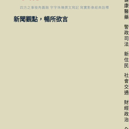
康
醫
藥
新聞觀點，暢所欲言
警
政
司
法
新
住
民
社
會
交
通
財
經
政
治