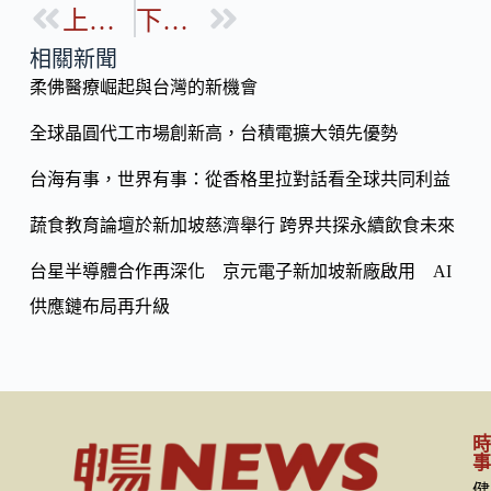
b
上一篇
下一篇
p
o
y
相關新聞
o
柔佛醫療崛起與台灣的新機會
Li
k
n
全球晶圓代工市場創新高，台積電擴大領先優勢
k
台海有事，世界有事：從香格里拉對話看全球共同利益
蔬食教育論壇於新加坡慈濟舉行 跨界共探永續飲食未來
台星半導體合作再深化 京元電子新加坡新廠啟用 AI
供應鏈布局再升級
健