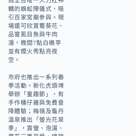
為全台唯一人力扛神
轎的蜈蚣陣儀式，吸
引百家宮廟參與。現
場還可欣賞蜀葵花、
品嘗虱目魚與牛肉
湯，晚間7點白礁亭
並有煙火秀點亮夜
空。
市府也推出一系列春
季活動。新化虎頭埤
舉辦「童趣節」，有
手作桶仔雞與免費垂
降體驗；梅嶺及龜丹
溫泉推出「螢光花泉
季」，賞螢、泡湯、