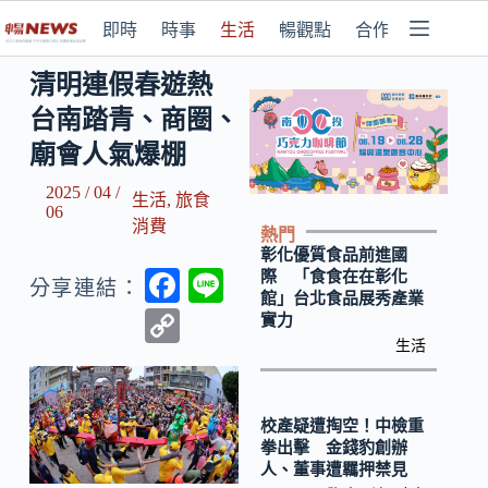
即時
時事
生活
暢觀點
合作媒體
清明連假春遊熱
台南踏青、商圈、
廟會人氣爆棚
2025 / 04 /
生活
,
旅食
06
消費
熱門
彰化優質食品前進國
F
Li
際 「食食在在彰化
分享連結：
館」台北食品展秀產業
ac
n
C
實力
e
e
生活
o
b
p
o
y
校產疑遭掏空！中檢重
拳出擊 金錢豹創辦
o
Li
人、董事遭羈押禁見