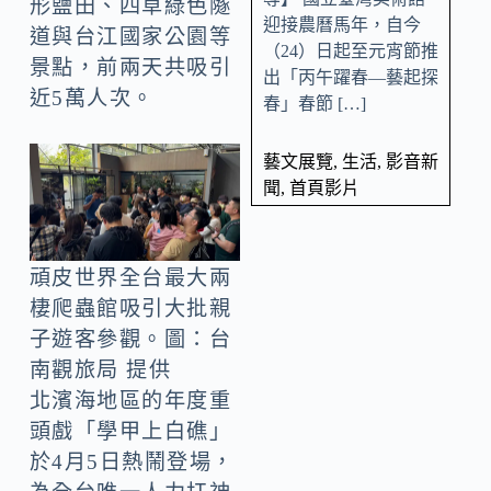
形鹽田、四草綠色隧
迎接農曆馬年，自今
道與台江國家公園等
（24）日起至元宵節推
景點，前兩天共吸引
出「丙午躍春—藝起探
近5萬人次。
春」春節 […]
藝文展覽
,
生活
,
影音新
聞
,
首頁影片
頑皮世界全台最大兩
棲爬蟲館吸引大批親
子遊客參觀。圖：台
南觀旅局 提供
北濱海地區的年度重
頭戲「學甲上白礁」
於4月5日熱鬧登場，