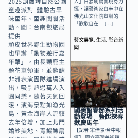
2025葫蘆埤自然公園
人」白嘉莉驚喜現身力
挺，讓藝術家白丰中在
童趣派對_體驗古早
佛光山文化院舉辦的
味童年、童趣闖關活
「歡欣自在— […]
動。圖：台南觀旅局
提供
藝文展覽
,
生活
,
影音新
頑皮世界野生動物園
聞
也舉辦「動物遊行嘉
年華」，由長頸鹿主
題花車領軍，並邀請
非洲表演團隊進場演
出，吸引超過萬人入
園同樂。隨著天氣回
暖，濱海景點如漁光
國美館春節系列活
島、黃金海岸人流較
動登場 藝起探春
去年倍增，加上北門
歡慶馬年
【記者 宋佳景/台中報
婚紗美地、青鯤鯓扇
導】 國立臺灣美術館