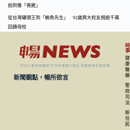
拍到像「喪屍」
從台灣罐頭王到「鮪魚先生」 92歲興大校友捐逾千萬
回饋母校
健
康
醫
藥
新聞觀點，暢所欲言
警
政
司
法
新
住
民