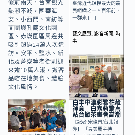
假前兩天，台南觀光
臺灣近代規模最大的農
民組織之一。百年前，
熱潮不減，國華海
一群來 […]
安、小西門、南紡等
商圈與孔廟文化園
藝文展覽
,
影音新聞
,
時
區、赤崁園區周邊共
事
吸引超過24萬人次造
訪。安平、鹽水、新
化及菁寮等老街則迎
來逾10萬人潮，遊客
品嚐在地美食、體驗
文化風情。
白丰中濃彩繁花藏
禪意 白嘉莉驚喜
站台掀茶畫會高潮
【記者 宋佳景/台北報
導】 「最美麗主持