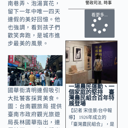
南巷弄、泡湯賞花，
警政司法
,
時事
留下一年中唯一四天
看更多...
連假的美好回憶。他
也強調，看到孩子們
歡笑奔跑，是城市進
步最美的風景。
一場農民運動、一
國華街清明連假吸引
個家庭的堅持 臺
灣農民組合百年特
大批饕客採買美食。
展登場
圖：台南觀旅局 提供
【記者 宋佳景/台中報
臺南市政府觀光旅遊
導】 1926年成立的
局長林國華指出，連
「臺灣農民組合」，是