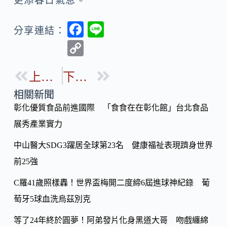
更添春日氣息。
F
Li
分享連結：
ac
n
C
e
e
o
b
上一篇
下一篇
p
o
y
相關新聞
o
彰化優質食品前進國際 「食食在在彰化館」台北食品
Li
k
展秀產業實力
n
k
中山醫大SDG3躍居全球第23名 健康福祉表現躋身世界
前25強
C羅41歲照樣轟！世界盃梅開二度締6屆進球神紀錄 葡
萄牙5球血洗烏茲別克
等了24年終於圓夢！阿弟發片化身黑道大哥 吻戲纏綿