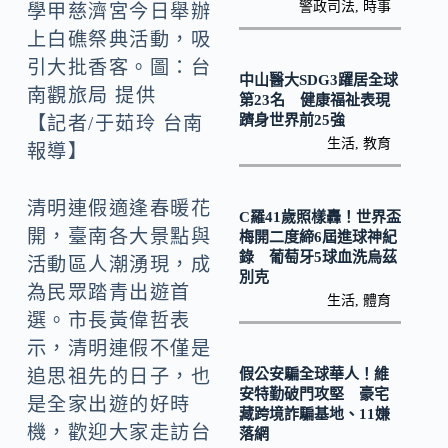
k
n
警政司法
,
時事
學甲慈濟宮今日舉辦
k
上白礁祭典活動，吸
引大批香客。圖：台
中山醫大SDG3躍居全球
南觀旅局 提供
第23名 健康福祉表現
躋身世界前25強
【記者/于茹玲 台南
生活
,
教育
報導】
清明連假適逢春暖花
C羅41歲照樣轟！世界盃
開，臺南各大景點與
梅開二度締6屆進球神紀
錄 葡萄牙5球血洗烏茲
活動區人潮湧現，成
別克
為民眾踏青出遊首
生活
,
體育
選。市長黃偉哲表
示，清明連假不僅是
追思祖先的日子，也
假公安騙全球華人！維
安特勤破門攻堅 豪宅
是全家出遊的好時
藏跨境詐騙基地、11嫌
機，歡迎大家走訪台
落網