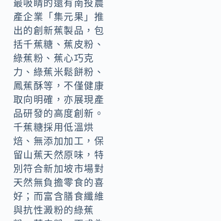
最吸睛的還有南投農
產企業「集元果」推
出的創新蕉製品，包
括千蕉糖、蕉皮粉、
綠蕉粉、蕉心巧克
力、綠蕉米鬆餅粉、
鳳蕉酥等，不僅健康
取向明確，亦展現產
品研發的高度創新。
千蕉糖採用低溫烘
焙、無添加加工，保
留山蕉天然原味，特
別符合新加坡市場對
天然無負擔零食的喜
好；而富含膳食纖維
與抗性澱粉的綠蕉