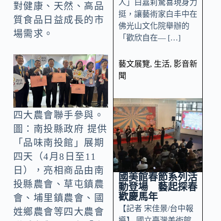
人」白嘉莉驚喜現身力
對健康、天然、高品
挺，讓藝術家白丰中在
質食品日益成長的市
佛光山文化院舉辦的
場需求。
「歡欣自在— […]
藝文展覽
,
生活
,
影音新
聞
四大農會聯手參與。
圖：南投縣政府 提供
「品味南投館」展期
四天（4月8日至11
日），亮相商品由南
國美館春節系列活
投縣農會、草屯鎮農
動登場 藝起探春
歡慶馬年
會、埔里鎮農會、國
【記者 宋佳景/台中報
姓鄉農會等四大農會
導】 國立臺灣美術館