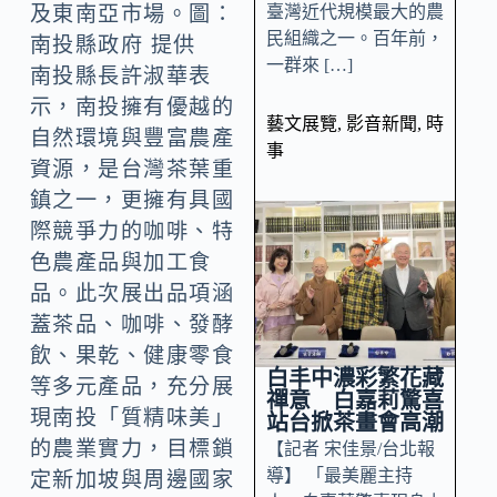
臺灣近代規模最大的農
及東南亞市場。圖：
民組織之一。百年前，
南投縣政府 提供
一群來 […]
南投縣長許淑華表
示，南投擁有優越的
藝文展覽
,
影音新聞
,
時
自然環境與豐富農產
事
資源，是台灣茶葉重
鎮之一，更擁有具國
際競爭力的咖啡、特
色農產品與加工食
品。此次展出品項涵
蓋茶品、咖啡、發酵
飲、果乾、健康零食
白丰中濃彩繁花藏
等多元產品，充分展
禪意 白嘉莉驚喜
現南投「質精味美」
站台掀茶畫會高潮
的農業實力，目標鎖
【記者 宋佳景/台北報
導】 「最美麗主持
定新加坡與周邊國家