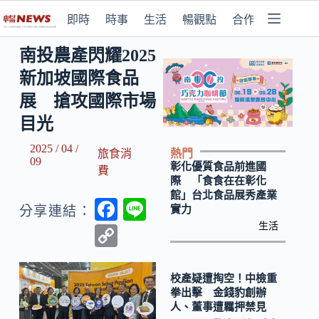
即時
時事
生活
暢觀點
合作媒體
南投農產閃耀2025
新加坡國際食品
展 搶攻國際市場
目光
2025 / 04 /
熱門
旅食消
09
彰化優質食品前進國
費
際 「食食在在彰化
館」台北食品展秀產業
F
Li
實力
分享連結：
ac
n
生活
C
e
e
o
b
p
校產疑遭掏空！中檢重
拳出擊 金錢豹創辦
o
y
人、董事遭羈押禁見