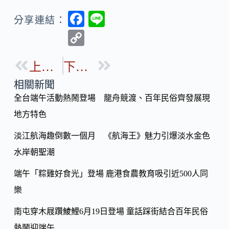
F
Li
分享連結：
ac
n
C
e
e
o
b
上一篇
下一篇
p
o
y
相關新聞
o
全台端午活動熱鬧登場 龍舟競渡、百年民俗齊發展現
Li
k
地方特色
n
k
淡江航海趣倒數一個月 《航海王》魅力引爆淡水金色
水岸朝聖潮
端午「粽雞好食光」登場 鹿港食農教育吸引近500人同
樂
南屯穿木屐躦鯪鯉6月19日登場 童話踩街結合百年民俗
熱鬧迎端午