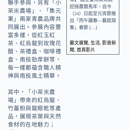
聯手參與，另有「小
迎接農曆馬年，自今
茶米農場」、「集元
（24）日起至元宵節推
果」兩家青農品牌共
出「丙午躍春—藝起探
同展出。參展內容豐
春」春節 […]
富多樣，從紅玉紅
藝文展覽
,
生活
,
影音新
茶、紅烏龍到玫瑰花
聞
,
首頁影片
醋、茶禮盒、咖啡禮
盒、南投勁厚餅等，
每一樣都蘊含職人精
神與南投風土精華。
其中，「小茶米農
場」帶來的紅烏龍、
竹薑粉與龍眼乾等產
品，展現茶葉與天然
食材的在地魅力；