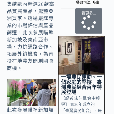
警政司法
,
時事
集結縣內精選26款高
品質農產品，驚艷亞
看更多...
洲買家。透過嚴謹專
業的市場評估與產品
篩選，此次參展瞄準
新加坡及東南亞市
場，力拚通路合作、
拓展外銷機會，為南
投在地農友開創國際
商機。
一場農民運動、一
個家庭的堅持 臺
灣農民組合百年特
展登場
【記者 宋佳景/台中報
導】 1926年成立的
此次參展瞄準新加坡
「臺灣農民組合」，是