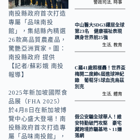
o
Li
警政司法
,
時事
k
n
南投縣政府首次打造
k
專屬「品味南投
中山醫大SDG3躍居全球
館」，集結縣內精選
第23名 健康福祉表現
躋身世界前25強
26款高品質農產品，
生活
,
教育
驚艷亞洲買家。圖：
南投縣政府 提供
【記者/蘇彩娥 南投
C羅41歲照樣轟！世界盃
梅開二度締6屆進球神紀
報導】
錄 葡萄牙5球血洗烏茲
別克
2025年新加坡國際食
生活
,
體育
品展（FHA 2025）
於4月8日在新加坡博
假公安騙全球華人！維
覽中心盛大登場！南
安特勤破門攻堅 豪宅
投縣政府首次打造專
藏跨境詐騙基地、11嫌
屬「品味南投館」，
落網