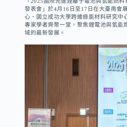
o
n
「2025國際先進鋰離子電池與氫能燃
發表會」於4月16日至17日在大臺南
k
k
心、國立成功大學跨維綠能材料研究中
專家學者齊聚一堂，聚焦鋰電池與氫能
域的最新發展。