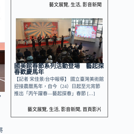
藝文展覽
,
生活
,
影音新聞
國美館春節系列活動登場 藝起探
春歡慶馬年
【記者 宋佳景/台中報導】 國立臺灣美術館
迎接農曆馬年，自今（24）日起至元宵節
推出「丙午躍春—藝起探春」春節 […]
，
藝文展覽
,
生活
,
影音新聞
,
首頁影片
將