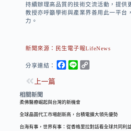
持續辦理高品質的技術交流活動，提供
教授亦呼籲學術與產業界善用此一平台
力。
新聞來源：民生電子報LifeNews
F
Li
C
分享連結：
ac
n
o
上一篇
e
e
p
b
y
相關新聞
o
Li
柔佛醫療崛起與台灣的新機會
o
n
全球晶圓代工市場創新高，台積電擴大領先優勢
k
k
台海有事，世界有事：從香格里拉對話看全球共同利