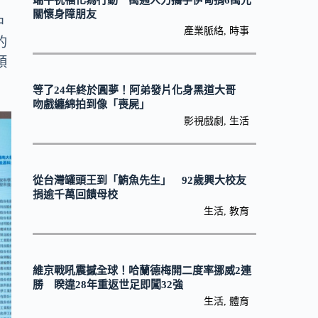
端午祝福化為行動 萬通人力攜手伊甸捐6萬元
關懷身障朋友
中
產業脈絡
,
時事
的
領
等了24年終於圓夢！阿弟發片化身黑道大哥
吻戲纏綿拍到像「喪屍」
影視戲劇
,
生活
從台灣罐頭王到「鮪魚先生」 92歲興大校友
捐逾千萬回饋母校
生活
,
教育
維京戰吼震撼全球！哈蘭德梅開二度率挪威2連
勝 睽違28年重返世足即闖32強
生活
,
體育