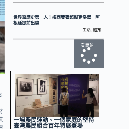
世界盃歷史第一人！梅西雙響超越克洛澤 阿
根廷提前出線
生活
,
體育
看更多...
多
材
技
一場農民運動、一個家庭的堅持
臺灣農民組合百年特展登場
透