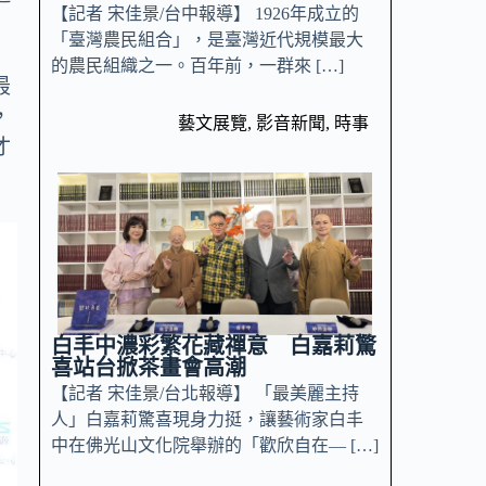
【記者 宋佳景/台中報導】 1926年成立的
「臺灣農民組合」，是臺灣近代規模最大
的農民組織之一。百年前，一群來 […]
最
，
藝文展覽
,
影音新聞
,
時事
才
白丰中濃彩繁花藏禪意 白嘉莉驚
喜站台掀茶畫會高潮
【記者 宋佳景/台北報導】 「最美麗主持
人」白嘉莉驚喜現身力挺，讓藝術家白丰
中在佛光山文化院舉辦的「歡欣自在— […]