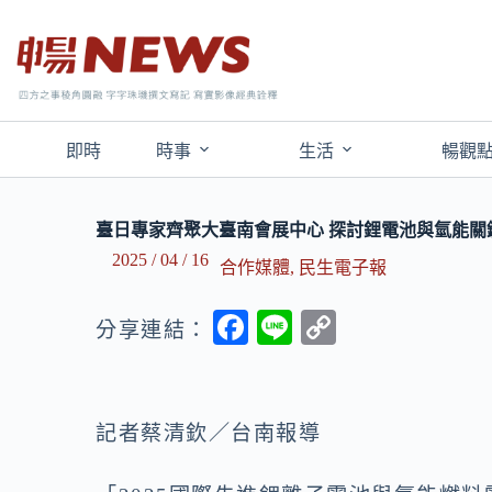
即時
時事
生活
暢觀
臺日專家齊聚大臺南會展中心 探討鋰電池與氫能關
2025 / 04 / 16
合作媒體
,
民生電子報
F
Li
C
分享連結：
ac
n
o
e
e
p
b
y
記者蔡清欽／台南報導
o
Li