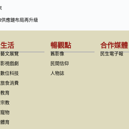
來
I供應鏈布局再升級
生活
暢觀點
合作媒體
藝文展覽
舊影像
民生電子報
影視戲劇
民間信仰
數位科技
人物誌
旅食消費
教育
宗教
寵物
體育