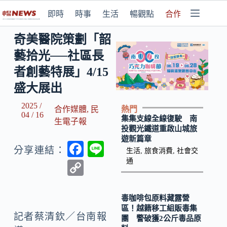
即時
時事
生活
暢觀點
合作媒體
奇美醫院策劃「韶
藝拾光──社區長
者創藝特展」4/15
盛大展出
2025 /
熱門
合作媒體
,
民
04 / 16
集集支線全線復駛 南
生電子報
投觀光鐵道重啟山城旅
遊新篇章
F
Li
分享連結：
生活
,
旅食消費
,
社會交
ac
n
通
C
e
e
o
b
p
毒咖啡包原料藏露營
區！越籍移工組販毒集
o
y
記者蔡清欽／台南報
團 警破獲2公斤毒品原