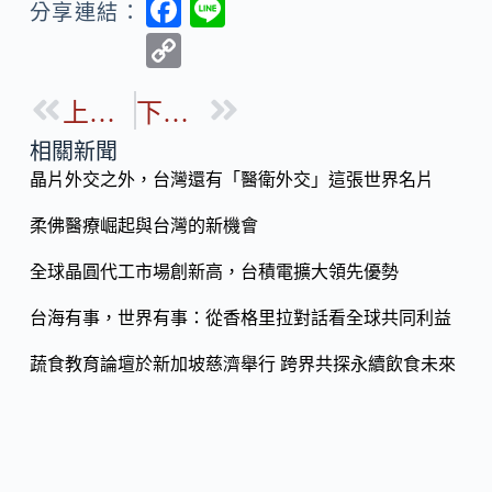
F
Li
分享連結：
ac
n
C
e
e
o
b
上一篇
下一篇
p
o
y
相關新聞
o
晶片外交之外，台灣還有「醫衛外交」這張世界名片
Li
k
n
柔佛醫療崛起與台灣的新機會
k
全球晶圓代工市場創新高，台積電擴大領先優勢
台海有事，世界有事：從香格里拉對話看全球共同利益
蔬食教育論壇於新加坡慈濟舉行 跨界共探永續飲食未來