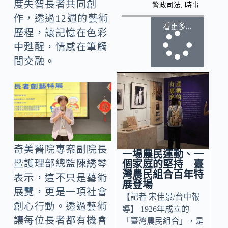
度失智長者共同創
警政司法
,
時事
作，透過12週的藝術
看更多...
歷程，讓記憶在色彩
中甦醒，情感在筆觸
間交融。
奇美醫院專案副院長
一場農民運動、一
暨護理部總監陳綉琴
個家庭的堅持 臺
灣農民組合百年特
表示，這不只是藝術
展登場
展覽，更是一項社會
【記者 宋佳景/台中報
創心行動。透過藝術
導】 1926年成立的
讓每位長者都有機會
「臺灣農民組合」，是