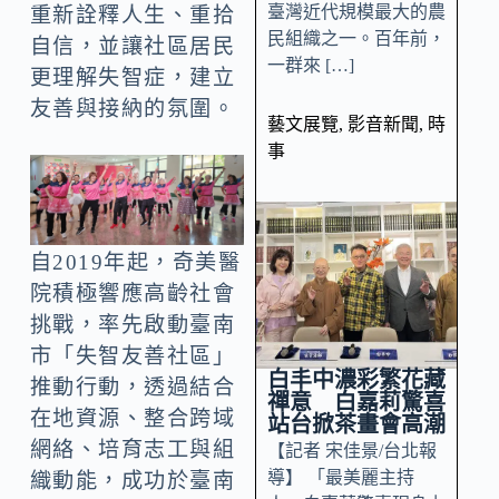
臺灣近代規模最大的農
重新詮釋人生、重拾
民組織之一。百年前，
自信，並讓社區居民
一群來 […]
更理解失智症，建立
友善與接納的氛圍。
藝文展覽
,
影音新聞
,
時
事
自2019年起，奇美醫
院積極響應高齡社會
挑戰，率先啟動臺南
市「失智友善社區」
白丰中濃彩繁花藏
推動行動，透過結合
禪意 白嘉莉驚喜
在地資源、整合跨域
站台掀茶畫會高潮
網絡、培育志工與組
【記者 宋佳景/台北報
導】 「最美麗主持
織動能，成功於臺南