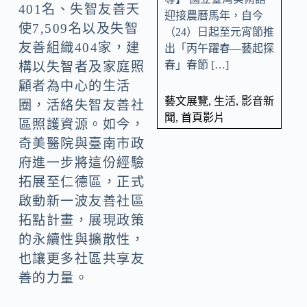
401名、失智友善天
迎接農曆馬年，自今
使7,509名以及失智
（24）日起至元宵節推
友善組織404家，建
出「丙午躍春—藝起探
春」春節 […]
構以失智者及家庭照
顧者為中心的生活
藝文展覽
,
生活
,
影音新
圈，活絡失智友善社
聞
,
首頁影片
區照護資源。如今，
奇美醫院與臺南市政
府進一步將這份經驗
拓展至仁德區，正式
啟動新一波友善社區
拓點計畫，展現政策
的永續性與擴散性，
也讓更多社區共享友
善的力量。