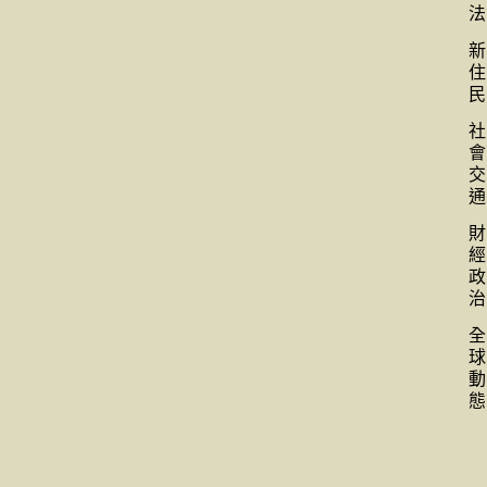
法
新
住
民
社
會
交
通
財
經
政
治
全
球
動
態