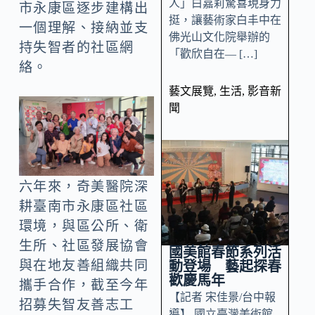
人」白嘉莉驚喜現身力
市永康區逐步建構出
挺，讓藝術家白丰中在
一個理解、接納並支
佛光山文化院舉辦的
持失智者的社區網
「歡欣自在— […]
絡。
藝文展覽
,
生活
,
影音新
聞
六年來，奇美醫院深
耕臺南市永康區社區
環境，與區公所、衛
生所、社區發展協會
國美館春節系列活
與在地友善組織共同
動登場 藝起探春
歡慶馬年
攜手合作，截至今年
【記者 宋佳景/台中報
招募失智友善志工
導】 國立臺灣美術館