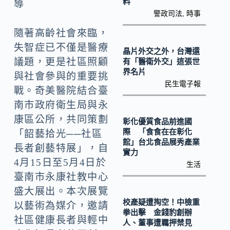
o
Li
料
導
警政司法
,
時事
k
n
隨著高齡社會來臨，
k
失智症已不僅是醫療
晶片外交之外，台灣還
議題，更是社區照顧
有「醫衛外交」這張世
界名片
與社會參與的重要挑
民生電子報
戰。奇美醫院結合臺
南市政府衛生局與永
康區公所，共同策劃
彰化優質食品前進國
際 「食食在在彰化
「韶藝拾光──社區
館」台北食品展秀產業
長者創藝特展」，自
實力
4月15日至5月4日於
生活
臺南市永康社教中心
盛大展出。本次展覽
校產疑遭掏空！中檢重
以藝術為媒介，邀請
拳出擊 金錢豹創辦
社區健康長者與輕中
人、董事遭羈押禁見