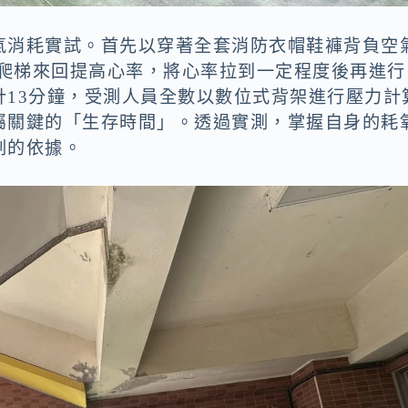
氣消耗實試。首先以穿著全套消防衣帽鞋褲背負空
樓爬梯來回提高心率，將心率拉到一定程度後再進行
計13分鐘，受測人員全數以數位式背架進行壓力計
屬關鍵的「生存時間」。透過實測，掌握自身的耗
劃的依據。