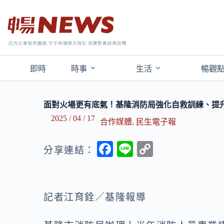
即時
時事
生活
暢觀
面對火場更有底氣！基隆消防局強化自救訓練、提
2025 / 04 / 17
合作媒體
,
民生電子報
F
Li
C
分享連結：
ac
n
o
e
e
p
b
y
記者江育銓／基隆報導
o
Li