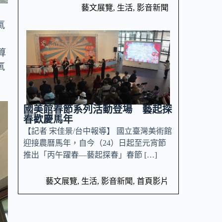
藝文展覽
,
生活
,
影音新聞
氣
算
氧
國美館春節系列活動登場 藝起探
春歡慶馬年
【記者 宋佳景/台中報導】 國立臺灣美術館
迎接農曆馬年，自今（24）日起至元宵節
推出「丙午躍春—藝起探春」春節 […]
藝文展覽
,
生活
,
影音新聞
,
首頁影片