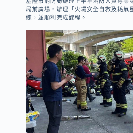
o
n
基隆市消防局辦理上半年消防人員專業講
局前廣場，辦理「火場安全自救及耗氣量
k
k
練，並順利完成課程。