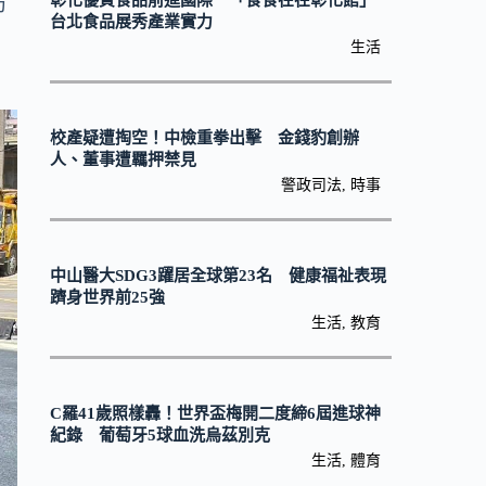
彰化優質食品前進國際 「食食在在彰化館」
防
台北食品展秀產業實力
生活
校產疑遭掏空！中檢重拳出擊 金錢豹創辦
人、董事遭羈押禁見
警政司法
,
時事
中山醫大SDG3躍居全球第23名 健康福祉表現
躋身世界前25強
生活
,
教育
C羅41歲照樣轟！世界盃梅開二度締6屆進球神
紀錄 葡萄牙5球血洗烏茲別克
生活
,
體育