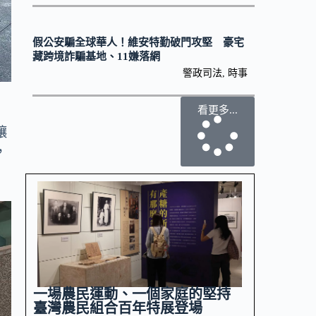
假公安騙全球華人！維安特勤破門攻堅 豪宅
藏跨境詐騙基地、11嫌落網
警政司法
,
時事
看更多...
呼
讓
，
一場農民運動、一個家庭的堅持
臺灣農民組合百年特展登場