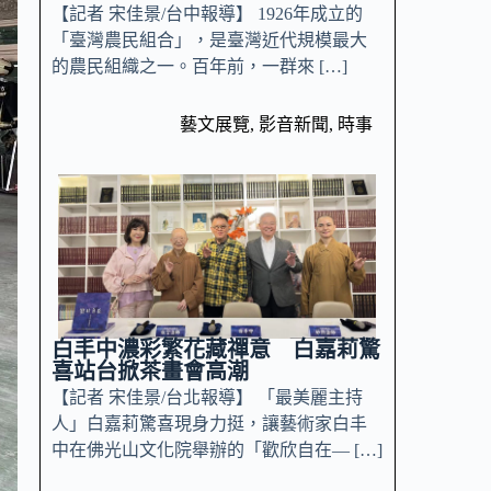
【記者 宋佳景/台中報導】 1926年成立的
「臺灣農民組合」，是臺灣近代規模最大
的農民組織之一。百年前，一群來 […]
藝文展覽
,
影音新聞
,
時事
白丰中濃彩繁花藏禪意 白嘉莉驚
喜站台掀茶畫會高潮
【記者 宋佳景/台北報導】 「最美麗主持
人」白嘉莉驚喜現身力挺，讓藝術家白丰
中在佛光山文化院舉辦的「歡欣自在— […]